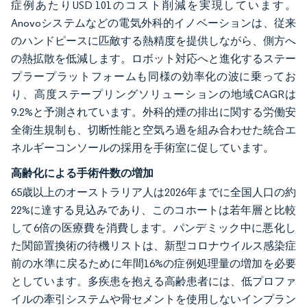
症例あたりUSD 101のコスト削減を実現しています。
Anovoシステムなどの電気外科的イノベーションは、従来
のハンドピースに匹敵する熱精度を提供しながら、側方へ
の熱拡散を低減します。ロボット対応へと進化するステー
プラープラットフォームも同様の効率化の波に乗ってお
り、高度ステープリングソリューションの地域CAGRは
9.2%と予測されています。外科的煙の排出に関する労働安
全衛生規制も、切断性能と空気ろ過を組み合わせた統合エ
ネルギーコンソールの採用を手術室に促しています。
高齢化による手術件数の増加
65歳以上のオーストラリア人は2026年までに全国人口の約
22%に達する見込みであり、このコホートは若年層と比較
して6倍の医療費を消費します。パンデミック中に悪化し
た関節置換術の待機リストは、新型コロナウイルス感染症
前の水準に戻るために年間16%の症例処理量の増加を必要
としています。多疾患を抱える高齢患者には、低プロファ
イルの牽引システムや骨セメントを使用しないインプラン