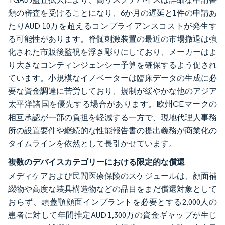
類の審査を受けることになり、6か月の遅延と1件の申請あ
たりAUD 10万を超えるコンプライアンスコストが発生す
る可能性があります。脊髄刺激装置の最近の市場撤退は強
化された市販後監視を浮き彫りにしており、メーカーはよ
り大きなコンティンジェンシー予算を確保するよう促され
ています。小規模なイノベーターは臨床データの生成に必
要な資金調達に苦労しており、規制が緩やかな他のアジア
太平洋諸国を優先する場合があります。欧州CEマークの
相互承認が一部の負担を軽減する一方で、現地代理人事務
所の設置要件や継続的な性能報告書の提出義務が商業化の
タイムラインを依然として長引かせています。
複数のデバイスカテゴリーにおける限定的な償還
メディケアおよび民間医療保険のスケジュールは、顔面補
綴物や高度な装具構造物などの品目をまだ償還対象として
おらず、頭蓋顎顔面インプラントを必要とする2,000人の
患者に対して年間推定AUD 1,300万の資金ギャップが生じ