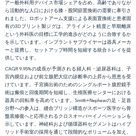
ア一般外科用デバイス市場シェアを占め、高齢でありなが
ら活動的な人口における膝・股関節置換術の需要に牽引さ
れました。ロボットアーム支援による表面置換術と患者固
有の3Dプリント製ジグは、アライメント精度と早期離床
という外科医の目標に工学的進歩がどのように合致するか
を示しています。インプラントサプライヤーは器具メーカ
ーと提携し、セットアップ時間を短縮する統合トレイを提
供しています。
CAGR 9.95%の成長が予測される婦人科・泌尿器科は、子
宮内膜症および前立腺肥大症の診断率の上昇から恩恵を受
けています。子宮摘出術のためのシングルポート腹腔鏡手
術は瘢痕と回復期間を短縮し、生殖医療センターにおける
器具の回転率を高めています。Smith+Nephewの足・足首
分野への参入は、縫合ブリッジ構造がスポーツ医学から骨
盤底修復へと応用されるクロスオーバーイノベーションを
示しています。神経科および循環器科セグメントはハイブ
リッド手術室の採用を通じて段階的なボリュームを加え、