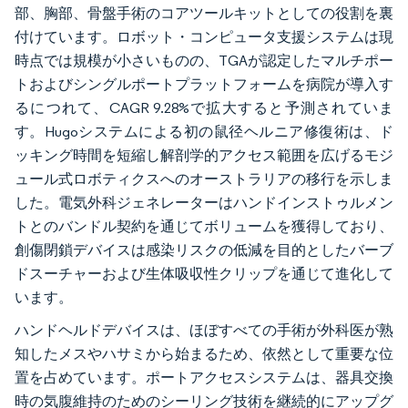
部、胸部、骨盤手術のコアツールキットとしての役割を裏
付けています。ロボット・コンピュータ支援システムは現
時点では規模が小さいものの、TGAが認定したマルチポー
トおよびシングルポートプラットフォームを病院が導入す
るにつれて、CAGR 9.28%で拡大すると予測されていま
す。Hugoシステムによる初の鼠径ヘルニア修復術は、ド
ッキング時間を短縮し解剖学的アクセス範囲を広げるモジ
ュール式ロボティクスへのオーストラリアの移行を示しま
した。電気外科ジェネレーターはハンドインストゥルメン
トとのバンドル契約を通じてボリュームを獲得しており、
創傷閉鎖デバイスは感染リスクの低減を目的としたバーブ
ドスーチャーおよび生体吸収性クリップを通じて進化して
います。
ハンドヘルドデバイスは、ほぼすべての手術が外科医が熟
知したメスやハサミから始まるため、依然として重要な位
置を占めています。ポートアクセスシステムは、器具交換
時の気腹維持のためのシーリング技術を継続的にアップグ