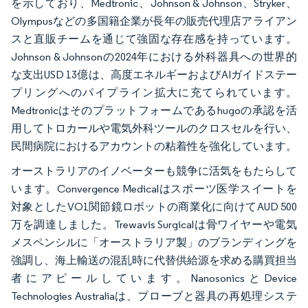
を示しており、Medtronic、Johnson & Johnson、Stryker、
Olympusなどの多国籍企業が長年の販売代理店アライアン
スと直販チームを通じて強固な存在感を持っています。
Johnson & Johnsonの2024年における外科器具への世界的
な支出USD 13億は、高度エネルギーおよびAIガイドステー
プリングへのパイプライン拡大に充てられています。
Medtronicはそのプラットフォームであるhugoの承認を活
用してトロカールや電気外科ツールのクロスセルを行い、
民間病院におけるアカウントの粘着性を強化しています。
オーストラリアのイノベーターも競争に活気をもたらして
います。Convergence Medicalはスポーツ医学スイートを
対象としたVO1関節鏡ロボットの商業化に向けてAUD 500
万を調達しました。Trewavis Surgicalは骨ワイヤーや電気
メスペンシルに「オーストラリア製」のブランディングを
強調し、海上輸送の混乱時に代替供給源を求める購買担当
者にアピールしています。NanosonicsとDevice
Technologies Australiaは、プローブと器具の再処理システ