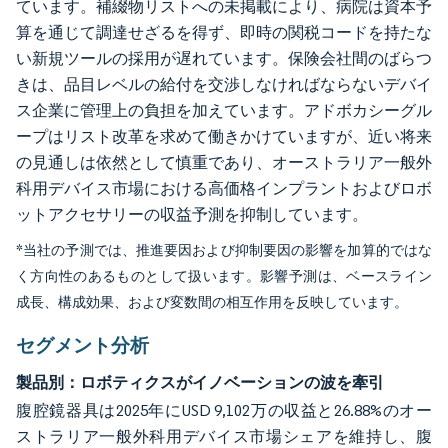
ています。補綴物リストへの未掲載により、病院は資本予
算を通じて調達せざるを得ず、即時の関税コードを持たな
い新規ツールの採用が遅れています。保険会社間のばらつ
きは、品目レベルの給付を交渉しなければならないデバイ
ス企業に管理上の負担を加えています。アドボカシーグル
ープはリスト改革を求めて働きかけていますが、近い将来
の見通しは依然として慎重であり、オーストラリア一般外
科用デバイス市場における高価格インプラントおよびロボ
ットアクセサリーの収益予測を抑制しています。
*当社の予測では、推進要因および抑制要因の影響を加算的ではな
く方向性のあるものとして扱います。影響予測は、ベースライン
成長、構成効果、および変数間の相互作用を反映しています。
セグメント分析
製品別：ロボティクスがイノベーションの波を牽引
腹腔鏡器具は2025年にUSD 9,102万の収益と26.88%のオー
ストラリア一般外科用デバイス市場シェアを維持し、腹