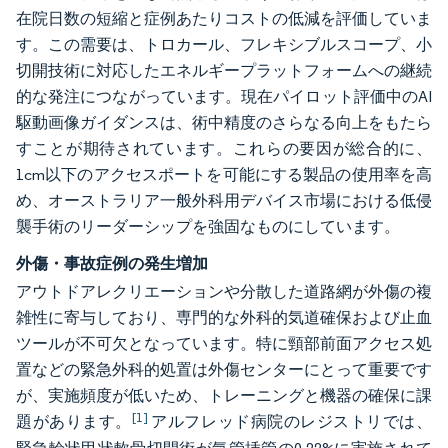
在院日数の短縮と症例あたりコストの低減を評価していま
す。この需要は、トロカール、フレキシブルスコープ、小
切開技術に対応したエネルギープラットフォームへの継続
的な発注につながっています。現在パイロット評価中のAI
駆動画像ガイダンスは、術中精度のさらなる向上をもたら
すことが期待されています。これらの要因が総合的に、
1cm以下のアクセスポートを可能にする製品の使用率を高
め、オーストラリア一般外科用デバイス市場における低侵
襲手術のリーダーシップを強固なものにしています。
外傷・事故症例の発生増加
アウトドアレクリエーションや分散した道路網が外傷の複
雑性に寄与しており、専門的な外科的気道確保および止血
ツールが不可欠となっています。特に頸部前面アクセス処
置などの緊急外科的処置は外傷センターにとって重要です
が、実施頻度が低いため、トレーニングと機器の確保に課
[1]
題があります。
アルフレッド病院のレジストリでは、