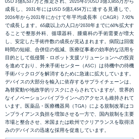
USD 3億6,537万と推定され、2025年のUSD 3億3,855万から
成長し、2031年にはUSD 5億3,454万に達する見通しで、
2026年から2031年にかけて年平均成長率（CAGR）7.92%
で成長します。65歳以上の人口が2030年までに60%拡大す
ることで整形外科、循環器科、腫瘍科の手術需要が増大
し、安定した手術件数の成長が見込まれます。病院は回復
時間の短縮、合併症の低減、医療従事者の効率的な活用を
目的として低侵襲・ロボット支援ソリューションへの投資
を進めており、外来手術センター（ASC）は待機中の待機
手術バックログを解消するために急速に拡大しています。
デバイスの大部分を輸入に依存するサプライチェーンは、
為替変動や地政学的リスクにさらされていますが、世界的
なイノベーションパイプラインへのアクセスも維持されて
います。医薬品・医療機器局（TGA）による規制改革はコ
ンプライアンス負担を増加させる一方で、国内規制を主要
市場と整合させ、米国または欧州でクリアランスを取得済
みのデバイスの迅速な採用を促進しています。