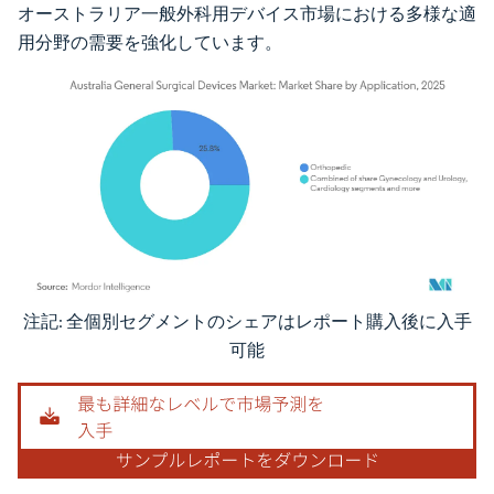
オーストラリア一般外科用デバイス市場における多様な適
用分野の需要を強化しています。
注記: 全個別セグメントのシェアはレポート購入後に入手
画像 © Mordor Intelligence。再利用にはCC BY 4.0の表示が必要です。
可能