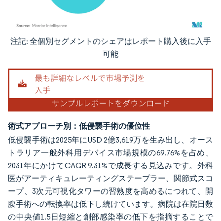
注記: 全個別セグメントのシェアはレポート購入後に入手
画像 © Mordor Intelligence。再利用にはCC BY 4.0の表示が必要です。
可能
術式アプローチ別：低侵襲手術の優位性
低侵襲手術は2025年にUSD 2億3,619万を生み出し、オース
トラリア一般外科用デバイス市場規模の69.76%を占め、
2031年にかけてCAGR 9.31%で成長する見込みです。外科
医がアーティキュレーティングステープラー、関節式スコ
ープ、3次元可視化タワーの習熟度を高めるにつれて、開
腹手術への転換率は低下し続けています。病院は在院日数
の中央値1.5日短縮と創部感染率の低下を指摘することで