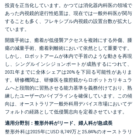
投資を正当化しています。かつては消化器内科医の領域で
あった内視鏡的逆行性処置は、現在では一般外科医が関与
することも多く、フレキシブル内視鏡の設置台数が拡大し
ています。
開腹手術は、癒着が低侵襲アクセスを複雑にする外傷、腫
瘍の減量手術、癒着剥離術において依然として重要です。
しかし、ロボットアームが体内で手首のような動きを再現
し、シングルインシジョンポートが成熟するにつれて、
2031年までに全体シェアは20%を下回る可能性がありま
す。研修機関は、研修医を腹腔鏡からロボットカリキュラ
ムへと段階的に習熟させる能力基準を義務付けており、熟
練したユーザーのパイプラインを確保しています。この傾
向は、オーストラリア一般外科用デバイス市場においてデ
フォルトの経路として低侵襲志向を定着させています。
適用分野別：整形外科がリード、婦人科が急成長
整形外科は2025年にUSD 8,749万と25.84%のオーストラリ