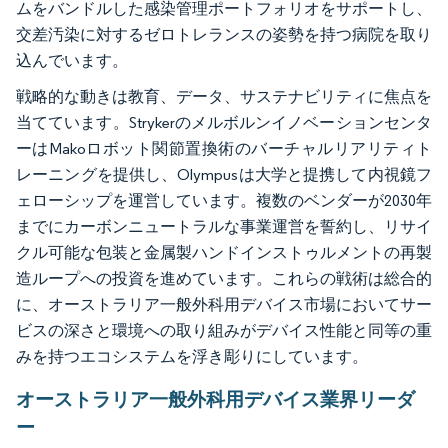
ムをバンドルした感染管理ポートフォリオをサポートし、
交差汚染に対するゼロトレランスの姿勢を持つ病院を取り
込んでいます。
戦略的な動きは教育、データ、サステナビリティに焦点を
当てています。Strykerのメルボルンイノベーションセンタ
ーはMakoロボット関節置換術のバーチャルリアリティト
レーニングを提供し、Olympusは大学と提携して内視鏡フ
ェローシップを運営しています。複数のベンダーが2030年
までにカーボンニュートラルな事業運営を誓約し、リサイ
クル可能な包装と金属製ハンドインストゥルメントの再製
造ループへの投資を進めています。これらの戦術は総合的
に、オーストラリア一般外科用デバイス市場においてサー
ビスの深さと環境への取り組みがデバイス性能と同等の重
みを持つエコシステムを浮き彫りにしています。
オーストラリア一般外科用デバイス業界リーダ
ー