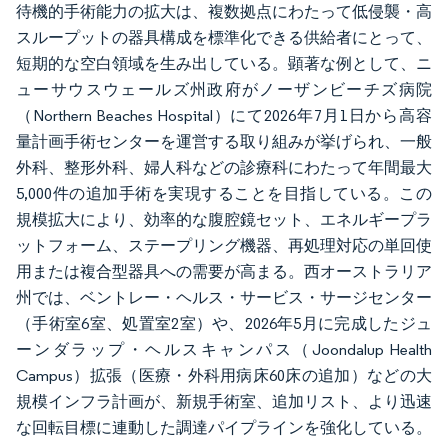
待機的手術能力の拡大は、複数拠点にわたって低侵襲・高
スループットの器具構成を標準化できる供給者にとって、
短期的な空白領域を生み出している。顕著な例として、ニ
ューサウスウェールズ州政府がノーザンビーチズ病院
（Northern Beaches Hospital）にて2026年7月1日から高容
量計画手術センターを運営する取り組みが挙げられ、一般
外科、整形外科、婦人科などの診療科にわたって年間最大
5,000件の追加手術を実現することを目指している。この
規模拡大により、効率的な腹腔鏡セット、エネルギープラ
ットフォーム、ステープリング機器、再処理対応の単回使
用または複合型器具への需要が高まる。西オーストラリア
州では、ベントレー・ヘルス・サービス・サージセンター
（手術室6室、処置室2室）や、2026年5月に完成したジュ
ーンダラップ・ヘルスキャンパス（Joondalup Health
Campus）拡張（医療・外科用病床60床の追加）などの大
規模インフラ計画が、新規手術室、追加リスト、より迅速
な回転目標に連動した調達パイプラインを強化している。