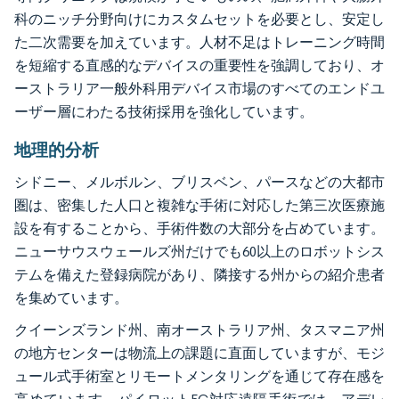
科のニッチ分野向けにカスタムセットを必要とし、安定し
た二次需要を加えています。人材不足はトレーニング時間
を短縮する直感的なデバイスの重要性を強調しており、オ
ーストラリア一般外科用デバイス市場のすべてのエンドユ
ーザー層にわたる技術採用を強化しています。
地理的分析
シドニー、メルボルン、ブリスベン、パースなどの大都市
圏は、密集した人口と複雑な手術に対応した第三次医療施
設を有することから、手術件数の大部分を占めています。
ニューサウスウェールズ州だけでも60以上のロボットシス
テムを備えた登録病院があり、隣接する州からの紹介患者
を集めています。
クイーンズランド州、南オーストラリア州、タスマニア州
の地方センターは物流上の課題に直面していますが、モジ
ュール式手術室とリモートメンタリングを通じて存在感を