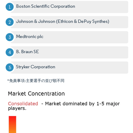
Boston Scientific Corporation
Johnson & Johnson (Ethicon & DePuy Synthes)
Medtronic plc
B. Braun SE
Stryker Corporation
*免責事項:主要選手の並び順不同