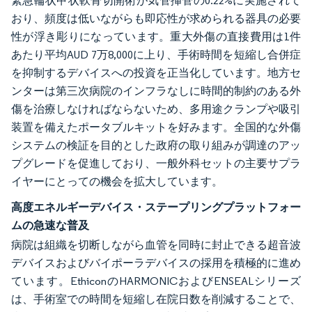
緊急輪状甲状軟骨切開術が気管挿管の0.22%に実施されて
おり、頻度は低いながらも即応性が求められる器具の必要
性が浮き彫りになっています。重大外傷の直接費用は1件
あたり平均AUD 7万8,000に上り、手術時間を短縮し合併症
を抑制するデバイスへの投資を正当化しています。地方セ
ンターは第三次病院のインフラなしに時間的制約のある外
傷を治療しなければならないため、多用途クランプや吸引
装置を備えたポータブルキットを好みます。全国的な外傷
システムの検証を目的とした政府の取り組みが調達のアッ
プグレードを促進しており、一般外科セットの主要サプラ
イヤーにとっての機会を拡大しています。
高度エネルギーデバイス・ステープリングプラットフォー
ムの急速な普及
病院は組織を切断しながら血管を同時に封止できる超音波
デバイスおよびバイポーラデバイスの採用を積極的に進め
ています。EthiconのHARMONICおよびENSEALシリーズ
は、手術室での時間を短縮し在院日数を削減することで、