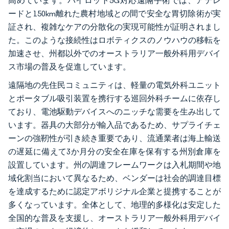
高めています。パイロット5G対応遠隔手術では、アデレ
ードと150km離れた農村地域との間で安全な胃切除術が実
証され、複雑なケアの分散化の実現可能性が証明されまし
た。このような接続性はロボティクスのノウハウの移転を
加速させ、州都以外でのオーストラリア一般外科用デバイ
ス市場の普及を促進しています。
遠隔地の先住民コミュニティは、軽量の電気外科ユニット
とポータブル吸引装置を携行する巡回外科チームに依存し
ており、電池駆動デバイスへのニッチな需要を生み出して
います。器具の大部分が輸入品であるため、サプライチェ
ーンの強靭性が引き続き重要であり、流通業者は海上輸送
の遅延に備えて3か月分の安全在庫を保有する州別倉庫を
設置しています。州の調達フレームワークは入札期間や地
域化割当において異なるため、ベンダーは社会的調達目標
を達成するために認定アボリジナル企業と提携することが
多くなっています。全体として、地理的多様化は安定した
全国的な普及を支援し、オーストラリア一般外科用デバイ