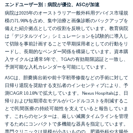
エンドユーザー別：病院が優位、ASCが加速
病院は2025年のオーストラリア一般外科用デバイス市場規
模の71.98%を占め、集中治療と画像診断のバックアップを
備えた紹介拠点としての役割を反映しています。教育病院
は「デジタルツイン」シミュレーションを試験的に導入し
て切除を事前計画することで早期採用者としての行動をリ
ードし、長期的なベンダー関係を構築しています。資本購
入サイクルは通常5年で、TGAの有効期限認証と一致し、
予測可能な入札カレンダーを可能にしています。
ASCは、胆嚢摘出術や前十字靭帯修復などの手術に対して
日帰り退院を奨励する支払者のインセンティブにより、予
測CAGR 10.18%で拡大しています。Nexus Hospitalsは、日
帰りおよび短期滞在モデルがバンドルコストを削減するこ
とで民間医療の持続可能性を支えていると報告していま
す。これらのセンターは、厳しい滅菌タイムラインを管理
するためにコンパクトで多機能な器具を指定しています。
専門クリニックは規模が小さいものの、肥満外科や大腸外