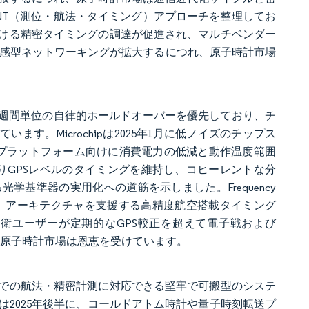
NT（測位・航法・タイミング）アプローチを整理してお
ける精密タイミングの調達が促進され、マルチベンダー
感型ネットワーキングが拡大するにつれ、原子時計市場
数週間単位の自律的ホールドオーバーを優先しており、チ
。Microchipは2025年1月に低ノイズのチップス
人プラットフォーム向けに消費電力の低減と動作温度範囲
たりGPSレベルのタイミングを維持し、コヒーレントな分
基準器の実用化への道筋を示しました。Frequency
NT（信号情報）アーキテクチャを支援する高精度航空搭載タイミング
防衛ユーザーが定期的なGPS較正を超えて電子戦および
、原子時計市場は恩恵を受けています。
外での航法・精密計測に対応できる堅牢で可搬型のシステ
は2025年後半に、コールドアトム時計や量子時刻転送プ