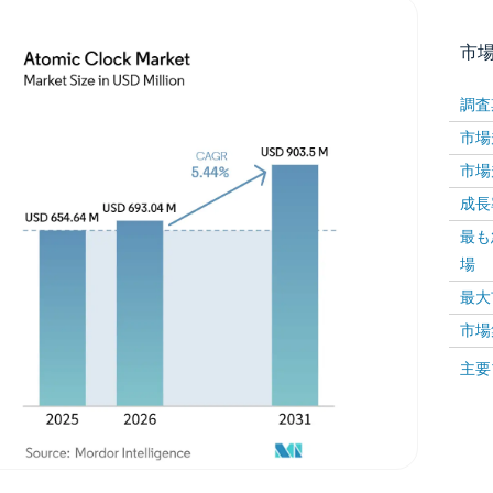
市
調査
市場規
市場規
成長率 
最も
場
画像 © Mordor Intelligence。再利用にはCC BY 4
最大
市場
画像 ©
主要