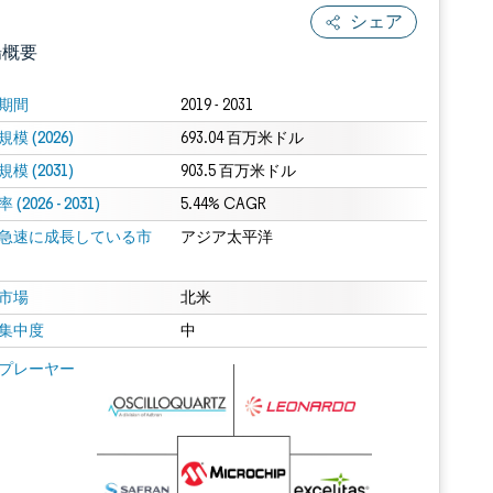
シェア
場概要
期間
2019 - 2031
模 (2026)
693.04 百万米ドル
模 (2031)
903.5 百万米ドル
(2026 - 2031)
5.44% CAGR
急速に成長している市
アジア太平洋
.0の表示が必要です。
市場
北米
集中度
中
 Mordor Intelligence。再利用にはCC BY 4.0の表示が必要です。
プレーヤー