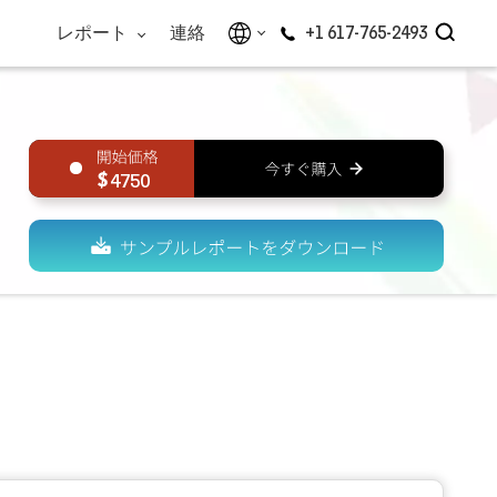
レポート
連絡
+1 617-765-2493
4750