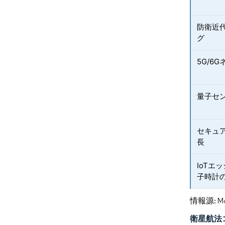
防衛近
グ
5G/6
量子セ
セキュ
長
IoTエ
子時計
情報源: Mord
衛星航法