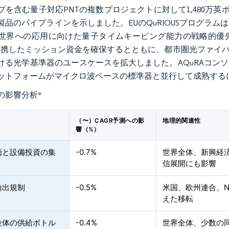
プを含む量子対応PNTの複数プロジェクトに対して1,480万英ポ
製品のパイプラインを示しました。EUのQuRIOUSプログラ
世界への応用に向けた量子タイムキーピング能力の戦略的優先化を
と連携したミッション資金を確保するとともに、都市圏光ファイ
ける光学基準器のユースケースを拡大しました。AQuRAコン
ットフォームがマイクロ波ベースの標準器と並行して成熟する
の影響分析
*
（〜）CAGR予測への影
地理的関連性
響（%）
価と設備投資の集
-0.7%
世界全体、新興経
信展開にも影響
輸出規制
-0.5%
米国、欧州連合、N
えた移転
位体の供給ボトル
-0.4%
世界全体、少数の