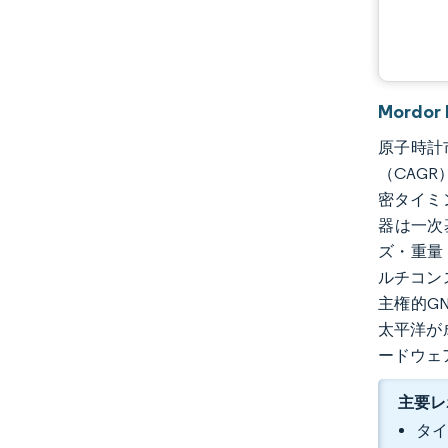
Mordo
原子時計市
（CAG
密タイミ
器は一次
ズ・重量
ルチコン
主権的G
太平洋が
ードウェ
主要レ
タイ