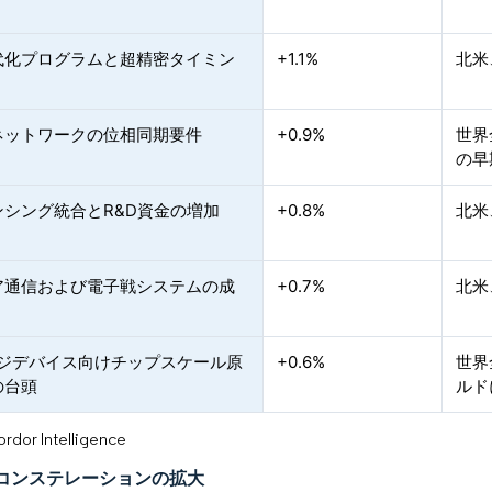
代化プログラムと超精密タイミン
+1.1%
北米
Gネットワークの位相同期要件
+0.9%
世界
の早
ンシング統合とR&D資金の増加
+0.8%
北米
ア通信および電子戦システムの成
+0.7%
北米
ッジデバイス向けチップスケール原
+0.6%
世界
の台頭
ルド
or Intelligence
コンステレーションの拡大