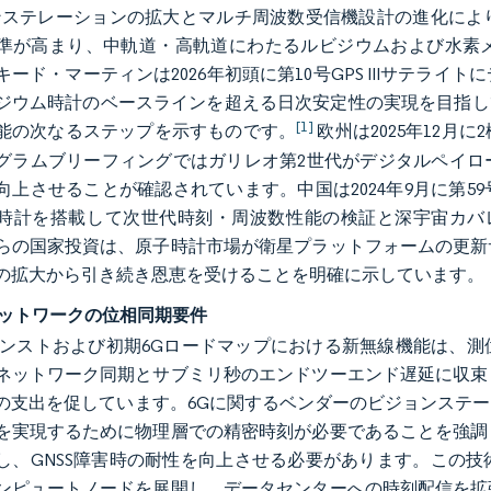
コンステレーションの拡大とマルチ周波数受信機設計の進化に
準が高まり、中軌道・高軌道にわたるルビジウムおよび水素
キード・マーティンは2026年初頭に第10号GPS IIIサテラ
ジウム時計のベースラインを超える日次安定性の実現を目指し
[1]
能の次なるステップを示すものです。
欧州は2025年12
グラムブリーフィングではガリレオ第2世代がデジタルペイロ
向上させることが確認されています。中国は2024年9月に第5
時計を搭載して次世代時刻・周波数性能の検証と深宇宙カバ
らの国家投資は、原子時計市場が衛星プラットフォームの更新
の拡大から引き続き恩恵を受けることを明確に示しています。
Gネットワークの位相同期要件
バンストおよび初期6Gロードマップにおける新無線機能は、
ネットワーク同期とサブミリ秒のエンドツーエンド遅延に収束
の支出を促しています。6Gに関するベンダーのビジョンステ
を実現するために物理層での精密時刻が必要であることを強調
し、GNSS障害時の耐性を向上させる必要があります。この
ンピュートノードを展開し、データセンターへの時刻配信を拡