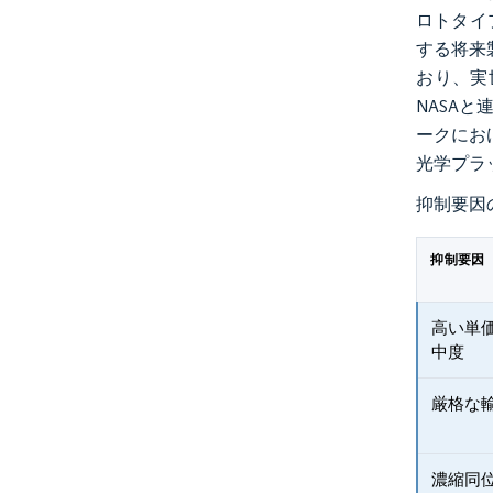
ロトタイ
する将来
おり、実
NASA
ークにお
光学プラ
抑制要因
抑制要因
高い単
中度
厳格な
濃縮同