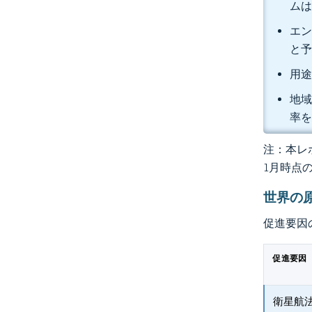
ムは
エン
と
用途
地域
率
注：本レポ
1月時点
世界の
促進要因
促進要因
衛星航