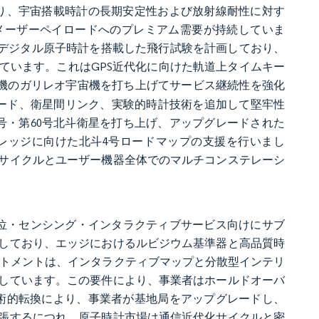
より、宇宙搭載時計の長期安定性および放射線耐性に対す
メーザーペイロードへのプレミアム需要が持続していま
イトにデジタル原子時計を搭載した飛行試験を計画しており、
ています。これはGPS近代化に向けた軌道上タイムキー
月に2機のガリレオ宇宙機を打ち上げてサービス継続性を強化
ード、衛星間リンク、実験的時計技術を追加して堅牢性
9号・第60号北斗衛星を打ち上げ、アップグレードされた
レッジに向けた北斗4号ロードマップの支援を行いまし
サイクルとユーザー機器全体でのマルチコンステレーシ
測位・センシング・インタラクティブサービス向けにサブ
しており、エッジにおけるルビジウム基準器と高品質時
ートメントは、インタラクティブマップと分散型インテリ
しています。この要件により、事業者はホールドオーバ
技術的転換により、事業者が基地局をアップグレードし、
張するにつれ、原子時計市場は通信近代化サイクルと密