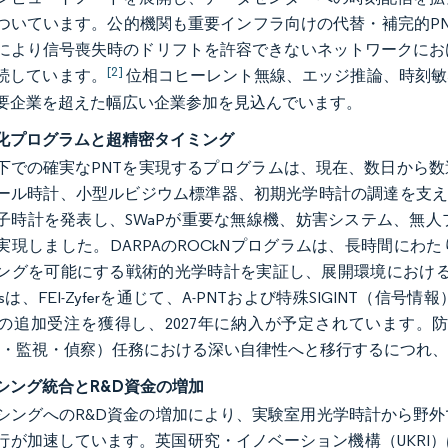
ついています。公的機関も重要インフラ向けの代替・補完的P
により信号喪失時のドリフトを許容できないネットワークにお
[2]
続しています。
位相コヒーレント無線、エッジ推論、時刻敏
要企業を超えた幅広い企業参加を見込んでいます。
化プログラムと超精密タイミング
下での確実なPNTを実現するプログラムは、現在、数日から
ール時計、小型ルビジウム標準器、初期光学時計の調達を支えています
子時計を発表し、SWaPが重要な無線機、妨害システム、無
実現しました。DARPAのROCkNプログラムは、長時間にわ
ングを可能にする戦術的光学時計を実証し、展開環境における光学
ronicsは、FEI-Zyferを通じて、A-PNTおよび特殊SIGI
の追加受注を獲得し、2027年に納入が予定されています。
情報・監視・偵察）任務における深い自律性へと移行するにつれ
シング統合とR&D資金の増加
シングへのR&D資金の増加により、実験室用光学時計から野
行が加速しています。英国研究・イノベーション機構（UKRI）