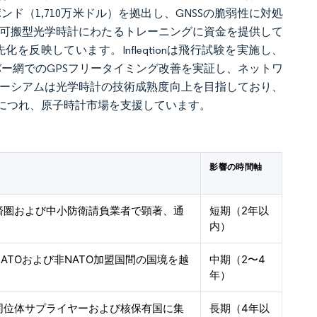
ンド（1,710万米ドル）を拠出し、GNSSの脆弱性に対処
ムは可搬型光学時計にわたるトレーニングに資金を提供して
反映しています。Infleqtionは飛行試験を実施し、
バー網でのGPSフリータイミング改善を実証し、ネットワ
ソーシアムは光学時計の技術成熟度向上を目指しており、
につれ、原子時計市場を支援しています。
影響の時間軸
済圏および中小防衛請負業者で顕著、通
短期（2年以
内）
ATOおよび非NATO加盟国間の国境を越
中期（2〜4
年）
同位体サプライヤーおよび核保有国に集
長期（4年以