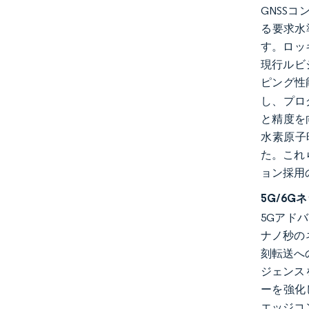
GNSS
る要求水
す。ロッ
現行ルビ
ピング性
し、プロ
と精度を
水素原子
た。これ
ョン採用
5G/6
5Gアド
ナノ秒の
刻転送へ
ジェンス
ーを強化
エッジコ