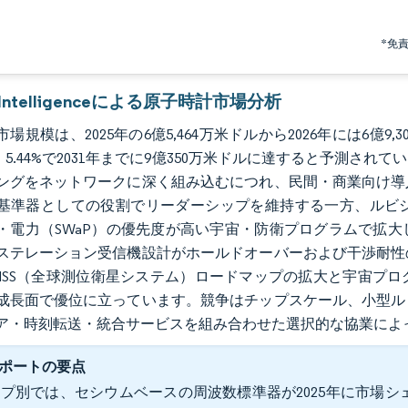
*免
r Intelligenceによる原子時計市場分析
場規模は、2025年の6億5,464万米ドルから2026年には6億9,
R）5.44%で2031年までに9億350万米ドルに達すると予測
ングをネットワークに深く組み込むにつれ、民間・商業向け導
基準器としての役割でリーダーシップを維持する一方、ルビ
・電力（SWaP）の優先度が高い宇宙・防衛プログラムで拡
ステレーション受信機設計がホールドオーバーおよび干渉耐性
NSS（全球測位衛星システム）ロードマップの拡大と宇宙プ
成長面で優位に立っています。競争はチップスケール、小型ル
ア・時刻転送・統合サービスを組み合わせた選択的な協業によ
ポートの要点
プ別では、セシウムベースの周波数標準器が2025年に市場シェ