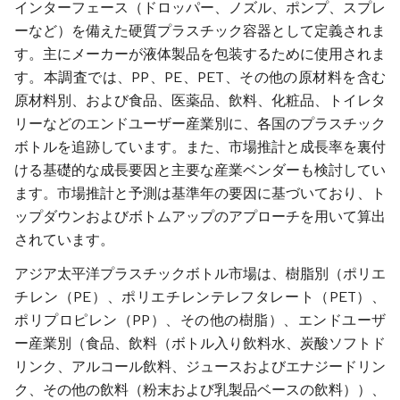
インターフェース（ドロッパー、ノズル、ポンプ、スプレ
ーなど）を備えた硬質プラスチック容器として定義されま
す。主にメーカーが液体製品を包装するために使用されま
す。本調査では、PP、PE、PET、その他の原材料を含む
原材料別、および食品、医薬品、飲料、化粧品、トイレタ
リーなどのエンドユーザー産業別に、各国のプラスチック
ボトルを追跡しています。また、市場推計と成長率を裏付
ける基礎的な成長要因と主要な産業ベンダーも検討してい
ます。市場推計と予測は基準年の要因に基づいており、ト
ップダウンおよびボトムアップのアプローチを用いて算出
されています。
アジア太平洋プラスチックボトル市場は、樹脂別（ポリエ
チレン（PE）、ポリエチレンテレフタレート（PET）、
ポリプロピレン（PP）、その他の樹脂）、エンドユーザ
ー産業別（食品、飲料（ボトル入り飲料水、炭酸ソフトド
リンク、アルコール飲料、ジュースおよびエナジードリン
ク、その他の飲料（粉末および乳製品ベースの飲料））、