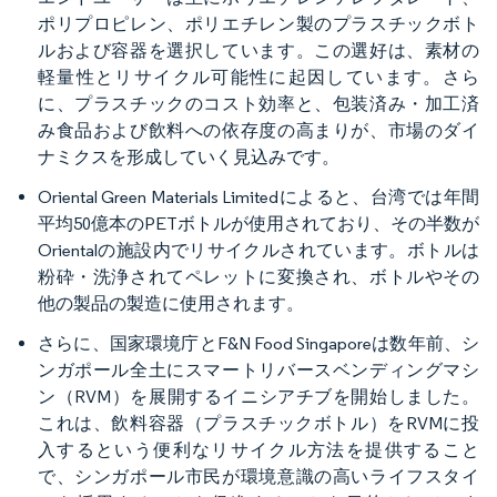
ポリプロピレン、ポリエチレン製のプラスチックボト
ルおよび容器を選択しています。この選好は、素材の
軽量性とリサイクル可能性に起因しています。さら
に、プラスチックのコスト効率と、包装済み・加工済
み食品および飲料への依存度の高まりが、市場のダイ
ナミクスを形成していく見込みです。
Oriental Green Materials Limitedによると、台湾では年間
平均50億本のPETボトルが使用されており、その半数が
Orientalの施設内でリサイクルされています。ボトルは
粉砕・洗浄されてペレットに変換され、ボトルやその
他の製品の製造に使用されます。
さらに、国家環境庁とF&N Food Singaporeは数年前、シ
ンガポール全土にスマートリバースベンディングマシ
ン（RVM）を展開するイニシアチブを開始しました。
これは、飲料容器（プラスチックボトル）をRVMに投
入するという便利なリサイクル方法を提供すること
で、シンガポール市民が環境意識の高いライフスタイ