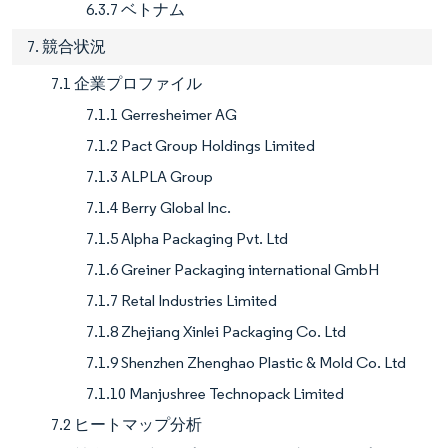
6.3.7 ベトナム
7. 競合状況
7.1 企業プロファイル
7.1.1 Gerresheimer AG
7.1.2 Pact Group Holdings Limited
7.1.3 ALPLA Group
7.1.4 Berry Global Inc.
7.1.5 Alpha Packaging Pvt. Ltd
7.1.6 Greiner Packaging international GmbH
7.1.7 Retal Industries Limited
7.1.8 Zhejiang Xinlei Packaging Co. Ltd
7.1.9 Shenzhen Zhenghao Plastic & Mold Co. Ltd
7.1.10 Manjushree Technopack Limited
7.2 ヒートマップ分析