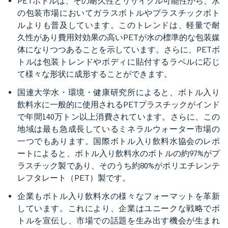
PETボトルは、その耐久性とリサイクル可能性から、水
の包装市場においてガラスボトルやプラスチックボト
ルよりも普及しています。このトレンドは、軽量で耐
久性があり費用対効果の高いPETが水の標準的な包装媒
体になりつつあることを示しています。さらに、PETボ
トルは包装トレンドやボディに貼付するラベルに応じ
て様々な形状に成形することができます。
国連大学水・環境・健康研究所によると、ボトル入り
飲料水に一般的に使用されるPETプラスチックがインド
で年間140万トン以上消費されています。さらに、この
地域は最も急成長しているミネラルウォーター市場の
一つでもあります。国際ボトル入り飲料水協会のレポ
ートによると、ボトル入り飲料水のボトルの約97%がプ
ラスチック製であり、そのうち約80%がポリエチレンテ
レフタレート（PET）製です。
企業もボトル入り飲料水の様々なフォーマットを革新
しています。これにより、企業はユニークな戦略でボ
トルを宣伝し、市場での話題を生み出す機会が生まれ