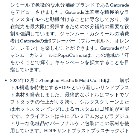
シミールで象徴的な水分補給ブランドであるGatorade
をデビューさせました。Gatoradeは若者を積極的なラ
イフスタイルへと動機付けることに専念しており、潜
在能力を最大限に発揮するための水分補給の重要な役
割を強調しています。ジャンムー・カシミールの消費
者はGatoradeの全3フレーバー（ブルーボルト、オレン
ジ、レモン）を楽しむことができます。Gatoradeがジ
ャンムーカシミールにPepsiCo Indiaは、この地域の「汗
をかくことで輝く」キャンペーンを拡大することを目
指しています。
2023年12月：Zhenghao Plastic & Mold Co. Ltdは、二層ボ
トル構造を特徴とするHDPEという新しいサンドブラス
ト素材を発表しました。最終的なボトルはマットでソ
フトタッチの仕上がりを誇り、シルクスクリーンまた
はホットスタンピングによるカスタムロゴ印刷が可能
です。クライアントは主にプレミアムおよびラグジュ
アリーな化粧品やパーソナルケア包装にこの素材を使
用しています。HDPEサンドブラストプラスチックボト