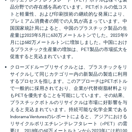
品分野での存在感を高めています。PETボトルの低コス
トと軽量性、および印刷技術の継続的な発展により、
プレミアム消費者の間での人気が高まっています。中
国国家統計局によると、中国のプラスチック製品の生
産量は2023年5月に630万メートルトンでした。2023年9
月には682万メートルトンに増加しました。中国におけ
るプラスチック生産量の増加は、PET製品の市場拡大を
促進すると見込まれています。
クローズドループリサイクルとは、プラスチックをリ
サイクルして同じカテゴリー内の新製品の製造に利用
するプロセスを指します。このアプローチはPETボトル
で一般的に採用されており、企業が代替樹脂材料より
もPETを優先することを可能にしています。その結果、
プラスチックボトルのリサイクルは市場に好影響を与
えると見込まれています。持続可能な化学企業である
Indorama Venturesのレポートによると、アジアにおける
リサイクルポリエチレンテレフタレート（rPET）の需
要は、2018年の60万メートルトンから2023年には約100