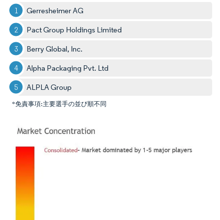
Gerresheimer AG
Pact Group Holdings Limited
Berry Global, Inc.
Alpha Packaging Pvt. Ltd
ALPLA Group
*免責事項:主要選手の並び順不同