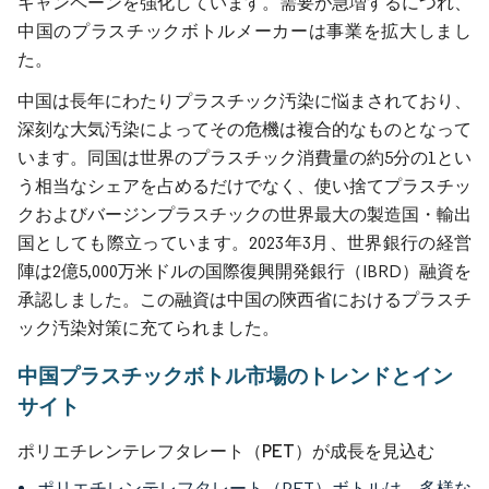
キャンペーンを強化しています。需要が急増するにつれ、
中国のプラスチックボトルメーカーは事業を拡大しまし
た。
中国は長年にわたりプラスチック汚染に悩まされており、
深刻な大気汚染によってその危機は複合的なものとなって
います。同国は世界のプラスチック消費量の約5分の1とい
う相当なシェアを占めるだけでなく、使い捨てプラスチッ
クおよびバージンプラスチックの世界最大の製造国・輸出
国としても際立っています。2023年3月、世界銀行の経営
陣は2億5,000万米ドルの国際復興開発銀行（IBRD）融資を
承認しました。この融資は中国の陝西省におけるプラスチ
ック汚染対策に充てられました。
中国プラスチックボトル市場のトレンドとイン
サイト
ポリエチレンテレフタレート（PET）が成長を見込む
ポリエチレンテレフタレート（PET）ボトルは、多様な