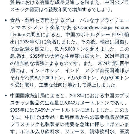
貿易における有望な成長見通しを踏まえ、中国のプラ
スチック需要は今後数年間で増加するでしょう。
食品・飲料を専門とするグローバルなサプライチェー
ンマネジメント企業であるCzarnikow Sugar Futures
Limitedの調査によると、中国のボトルグレードPET輸
出は2023年3月に急増しました。その後、輸出は回復し
て新記録を樹立し、51万5,000トンを超えました。この
急増は、2023年の大幅な生産能力拡大と、2024年初頭
の追加的な増強によるものです。また、2024年第1四半
期には、インドネシア、インド、アラブ首長国連邦が
それぞれ約8万2,000トン、6万6,000トン、6万5,000トン
を受け取り、主要な仕向け地として浮上しました。
中国国家統計局によると、2018年における中国のプラ
スチック製品の生産量は6,042万メートルトンであり、
2023年には7,489万メートルトンに達しました。このよ
うに、中国では食品・飲料産業からの需要急増が硬質
プラスチック包装製品の需要を急速に押し上げていま
す。ボトル入り飲料水、ジュース、清涼飲料水、医薬