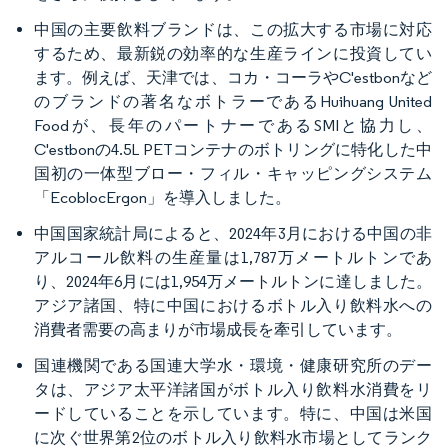
中国の主要飲料ブランドは、この拡大する市場に対応
するため、最新鋭の効率的な生産ラインに投資してい
ます。例えば、天津では、コカ・コーラやC'estbonなど
のブランドの著名なボトラーであるHuihuang United
Foodが、長年のパートナーであるSMIと協力し、
C'estbonの4.5L PETコンテナのボトリングに特化した中
国初の一体型ブロー・フィル・キャッピングシステム
「EcoblocErgon」を導入しました。
中国国家統計局によると、2024年3月における中国の非
アルコール飲料の生産量は1,787万メートルトンであ
り、2024年6月には1,954万メートルトンに達しました。
アジア諸国、特に中国におけるボトル入り飲料水への
消費者需要の高まりが市場成長を牽引しています。
国連機関である国連大学水・環境・健康研究所のデー
タは、アジア太平洋諸国がボトル入り飲料水消費をリ
ードしていることを示しています。特に、中国は米国
に次ぐ世界第2位のボトル入り飲料水市場としてランク