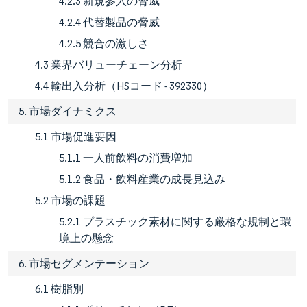
4.2.3 新規参入の脅威
4.2.4 代替製品の脅威
4.2.5 競合の激しさ
4.3 業界バリューチェーン分析
4.4 輸出入分析（HSコード - 392330）
5. 市場ダイナミクス
5.1 市場促進要因
5.1.1 一人前飲料の消費増加
5.1.2 食品・飲料産業の成長見込み
5.2 市場の課題
5.2.1 プラスチック素材に関する厳格な規制と環
境上の懸念
6. 市場セグメンテーション
6.1 樹脂別