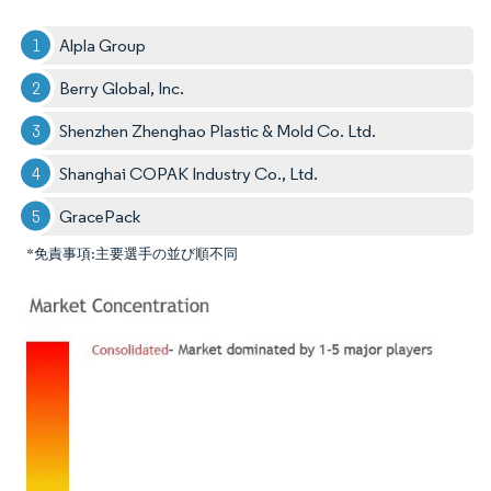
Alpla Group
Berry Global, Inc.
Shenzhen Zhenghao Plastic & Mold Co. Ltd.
Shanghai COPAK Industry Co., Ltd.
GracePack
*免責事項:主要選手の並び順不同