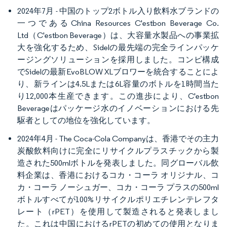
2024年7月 - 中国のトップ2ボトル入り飲料水ブランドの
一つであるChina Resources C'estbon Beverage Co.
Ltd（C'estbon Beverage）は、大容量水製品への事業拡
大を強化するため、Sidelの最先端の完全ラインパッケ
ージングソリューションを採用しました。コンビ構成
でSidelの最新EvoBLOW XLブロワーを統合することによ
り、新ラインは4.5Lまたは6L容量のボトルを1時間当た
り12,000本生産できます。この進歩により、C'estbon
Beverageはパッケージ水のイノベーションにおける先
駆者としての地位を強化しています。
2024年4月 - The Coca-Cola Companyは、香港でその主力
炭酸飲料向けに完全にリサイクルプラスチックから製
造された500mlボトルを発表しました。同グローバル飲
料企業は、香港におけるコカ・コーラ オリジナル、コ
カ・コーラ ノーシュガー、コカ・コーラ プラスの500ml
ボトルすべてが100%リサイクルポリエチレンテレフタ
レート（rPET）を使用して製造されると発表しまし
た。これは中国におけるrPETの初めての使用となりま