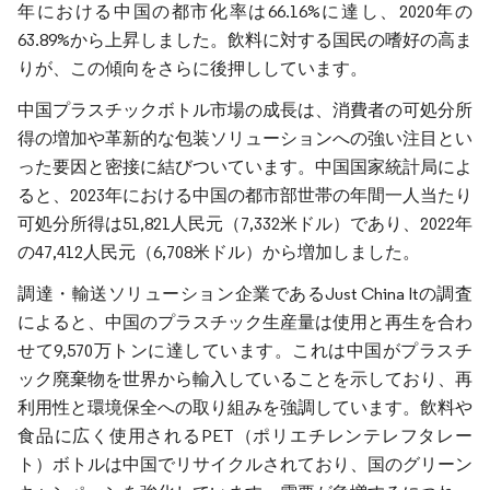
年における中国の都市化率は66.16%に達し、2020年の
63.89%から上昇しました。飲料に対する国民の嗜好の高ま
りが、この傾向をさらに後押ししています。
中国プラスチックボトル市場の成長は、消費者の可処分所
得の増加や革新的な包装ソリューションへの強い注目とい
った要因と密接に結びついています。中国国家統計局によ
ると、2023年における中国の都市部世帯の年間一人当たり
可処分所得は51,821人民元（7,332米ドル）であり、2022年
の47,412人民元（6,708米ドル）から増加しました。
調達・輸送ソリューション企業であるJust China Itの調査
によると、中国のプラスチック生産量は使用と再生を合わ
せて9,570万トンに達しています。これは中国がプラスチ
ック廃棄物を世界から輸入していることを示しており、再
利用性と環境保全への取り組みを強調しています。飲料や
食品に広く使用されるPET（ポリエチレンテレフタレー
ト）ボトルは中国でリサイクルされており、国のグリーン