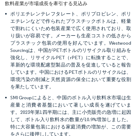
飲料産業が市場成長を牽引する見込み
ポリエチレンテレフタレート、ポリプロピレン、ポリ
エチレンなどで作られたプラスチックボトルは、軽量
で割れにくいため包装産業で広く使用されており、取
り扱いが容易です。メーカーも生産コストの低さから
プラスチック包装の使用を好んでいます。Westwood
Sourcingは、中国がPETボトルのリサイクル取り組みを
強化し、リサイクルPET（rPET）に転換することで、
革新的な環境配慮型製品の普及を促進していると報告
しています。中国におけるPETボトルのリサイクルは、
環境汚染の削減と天然資源の保全において重要な役割
を果たしています。
SMI Groupによると、中国のボトル入り飲料水市場は生
産量と消費者基盤において著しい成長を遂げていま
す。2023年第1四半期には、主に小売販売の急増に起因
して、ボトル入り飲料水の数量が10.9%増加しました。
特に大容量包装における家庭消費の増加が、この需要
をさらに後押ししています。