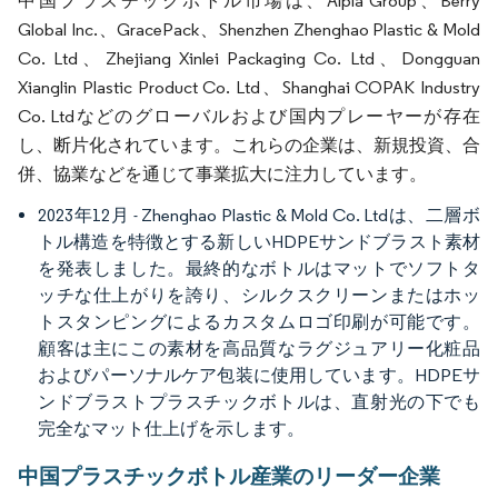
中国プラスチックボトル市場は、Alpla Group、Berry
Global Inc.、GracePack、Shenzhen Zhenghao Plastic & Mold
Co. Ltd、Zhejiang Xinlei Packaging Co. Ltd、Dongguan
Xianglin Plastic Product Co. Ltd、Shanghai COPAK Industry
Co. Ltdなどのグローバルおよび国内プレーヤーが存在
し、断片化されています。これらの企業は、新規投資、合
併、協業などを通じて事業拡大に注力しています。
2023年12月 - Zhenghao Plastic & Mold Co. Ltdは、二層ボ
トル構造を特徴とする新しいHDPEサンドブラスト素材
を発表しました。最終的なボトルはマットでソフトタ
ッチな仕上がりを誇り、シルクスクリーンまたはホッ
トスタンピングによるカスタムロゴ印刷が可能です。
顧客は主にこの素材を高品質なラグジュアリー化粧品
およびパーソナルケア包装に使用しています。HDPEサ
ンドブラストプラスチックボトルは、直射光の下でも
完全なマット仕上げを示します。
中国プラスチックボトル産業のリーダー企業