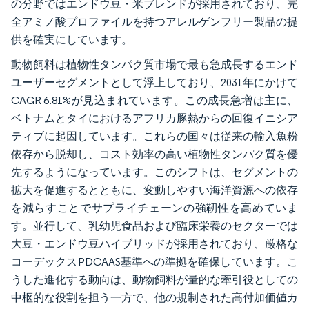
の分野ではエンドウ豆・米ブレンドが採用されており、完
全アミノ酸プロファイルを持つアレルゲンフリー製品の提
供を確実にしています。
動物飼料は植物性タンパク質市場で最も急成長するエンド
ユーザーセグメントとして浮上しており、2031年にかけて
CAGR 6.81%が見込まれています。この成長急増は主に、
ベトナムとタイにおけるアフリカ豚熱からの回復イニシア
ティブに起因しています。これらの国々は従来の輸入魚粉
依存から脱却し、コスト効率の高い植物性タンパク質を優
先するようになっています。このシフトは、セグメントの
拡大を促進するとともに、変動しやすい海洋資源への依存
を減らすことでサプライチェーンの強靭性を高めていま
す。並行して、乳幼児食品および臨床栄養のセクターでは
大豆・エンドウ豆ハイブリッドが採用されており、厳格な
コーデックスPDCAAS基準への準拠を確保しています。こ
うした進化する動向は、動物飼料が量的な牽引役としての
中枢的な役割を担う一方で、他の規制された高付加価値カ