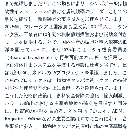
[2]
まで短縮しました
。この動きにより、シンガポールは植
物性イノベーションにおける規制効率のリーダーとしての
地位を確立し、新規製品の市場投入を加速させています。
2025年、マレーシアは国家農食品政策2.0を導入し、タン
パク質加工業者に10年間の税制優遇措置および補助金付き
リースを提供することで、国内生産の振興と輸入依存の低
減を図っています。また2025年には、タイ投資委員会
（Board of Investment）が再生可能エネルギーを活用し、
ゼロ液体排出システムを実装する施設に焦点を当てた、総
額2億4,000万米ドルの15プロジェクトを承認しました。こ
れらのプロジェクトは、植物性タンパク質セクターの持続
可能性と運営効率の向上に貢献すると期待されています。
こうした戦略的政策は、食料安全保障の強化、輸入削減、
ハラール輸出における主導的地位の確立を目指すと同時
に、投資家の信頼を高めることを狙っています。ADM、
Roquette、Wilmarなどの主要企業はすでにこれに応え、合
弁事業に参入し、植物性タンパク質原料市場の生産基盤を