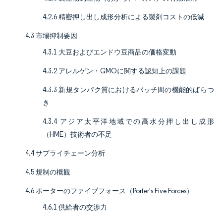
4.2.6 精密押し出し成形分析による製剤コストの低減
4.3 市場抑制要因
4.3.1 大豆およびエンドウ豆商品の価格変動
4.3.2 アレルゲン・GMOに関する認知上の課題
4.3.3 新規タンパク質におけるバッチ間の機能的ばらつ
き
4.3.4 アジア太平洋地域での高水分押し出し成形
（HME）技術者の不足
4.4 サプライチェーン分析
4.5 規制の概観
4.6 ポーターのファイブフォース（Porter's Five Forces）
4.6.1 供給者の交渉力