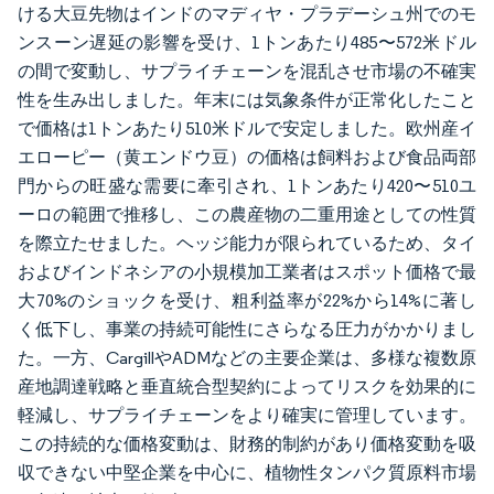
ける大豆先物はインドのマディヤ・プラデーシュ州でのモ
ンスーン遅延の影響を受け、1トンあたり485〜572米ドル
の間で変動し、サプライチェーンを混乱させ市場の不確実
性を生み出しました。年末には気象条件が正常化したこと
で価格は1トンあたり510米ドルで安定しました。欧州産イ
エローピー（黄エンドウ豆）の価格は飼料および食品両部
門からの旺盛な需要に牽引され、1トンあたり420〜510ユ
ーロの範囲で推移し、この農産物の二重用途としての性質
を際立たせました。ヘッジ能力が限られているため、タイ
およびインドネシアの小規模加工業者はスポット価格で最
大70%のショックを受け、粗利益率が22%から14%に著し
く低下し、事業の持続可能性にさらなる圧力がかかりまし
た。一方、CargillやADMなどの主要企業は、多様な複数原
産地調達戦略と垂直統合型契約によってリスクを効果的に
軽減し、サプライチェーンをより確実に管理しています。
この持続的な価格変動は、財務的制約があり価格変動を吸
収できない中堅企業を中心に、植物性タンパク質原料市場