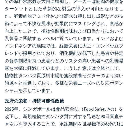
での原料承認数が大幅に増加し、メーカーは筋肉の健康を
ターゲットとした革新的な製品の導入が可能となりまし
た。酵素的脱アミド化および高水分押し出し成形などの技
術によって不快な風味が効果的にマスキングされ、食感が
向上したことで、植物性製剤は味および口当たりにおいて
乳製品に匹敵するレベルに近づいています。インドおよび
インドネシアの病院では、経腸栄養に大豆・エンドウ豆ブ
レンドが採用されており、消化機能が低下した患者や特定
の食事制限を持つ患者などのリスクの高い患者への乳糖曝
露を大幅に軽減しています。こうした進歩は全体として、
植物性タンパク質原料市場を施設栄養セクターのより深い
領域へと推進しており、多様な栄養ニーズへの対応ポテン
シャルを示しています。
政府の栄養・持続可能性政策
2025年、シンガポールは食品安全法（Food Safety Act）を
改正し、新規植物性タンパク質に対する迅速な90日審査チ
ャネルを導入することで、承認期間を世界標準の6分の1に