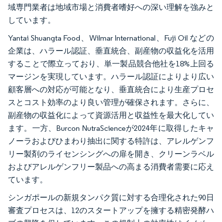
域専門業者は地域市場と消費者嗜好への深い理解を強みと
しています。
Yantai Shuangta Food、Wilmar International、Fuji Oil などの
企業は、ハラール認証、垂直統合、副産物の収益化を活用
することで際立っており、単一製品競合他社を18%上回る
マージンを実現しています。ハラール認証によりより広い
顧客層への対応が可能となり、垂直統合により生産プロセ
スとコスト効率のより良い管理が確保されます。さらに、
副産物の収益化によって資源活用と収益性を最大化してい
ます。一方、Burcon NutraScienceが2024年に取得したキャ
ノーラおよびひまわり抽出に関する特許は、アレルゲンフ
リー製剤のライセンシングへの扉を開き、クリーンラベル
およびアレルゲンフリー製品への高まる消費者需要に応え
ています。
シンガポールの新規タンパク質に対する合理化された90日
審査プロセスは、12のスタートアップを擁する精密発酵ハ