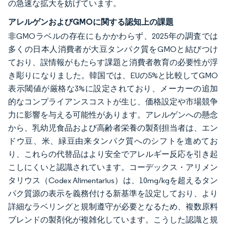
の急速な拡大を妨げています。
アレルゲンおよびGMOに関する認知上の課題
非GMOラベルの存在にもかかわらず、2025年の調査では
多くの日本人消費者が大豆タンパク質をGMOと結びつけ
ており、誤情報がもたらす課題と消費者教育の必要性が浮
き彫りになりました。韓国では、EUの5%と比較してGMO
表示閾値が厳格な3%に設定されており、メーカーの追加
的なコンプライアンスコストが生じ、価格設定や市場競争
力に影響を与える可能性があります。アレルゲンへの懸念
から、乳幼児食品および高齢者栄養の製剤担当者は、エン
ドウ豆、米、緑豆由来タンパク質へのシフトを進めてお
り、これらの代替品はより安全でアレルギー反応を引き起
こしにくいと認識されています。コーデックス・アリメン
タリウス（Codex Alimentarius）は、10mg/kgを超えるタン
パク質源の表示を義務付ける新基準を設定しており、より
詳細なラベリングと規制遵守が必要となるため、複数原料
ブレンドの製剤化が複雑化しています。こうした認識と規