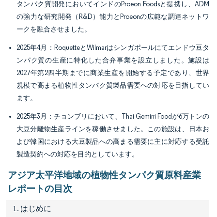
タンパク質開発においてインドのProeon Foodsと提携し、ADM
の強力な研究開発（R&D）能力とProeonの広範な調達ネットワ
ークを融合させました。
2025年4月：RoquetteとWilmarはシンガポールにてエンドウ豆タ
ンパク質の生産に特化した合弁事業を設立しました。施設は
2027年第2四半期までに商業生産を開始する予定であり、世界
規模で高まる植物性タンパク質製品需要への対応を目指してい
ます。
2025年3月：チョンブリにおいて、Thai Gemini Foodが6万トンの
大豆分離物生産ラインを稼働させました。この施設は、日本お
よび韓国における大豆製品への高まる需要に主に対応する受託
製造契約への対応を目的としています。
アジア太平洋地域の植物性タンパク質原料産業
レポートの目次
1. はじめに