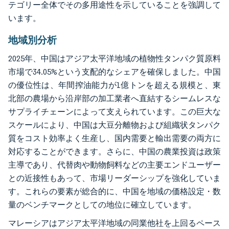
テゴリー全体でその多用途性を示していることを強調して
います。
地域別分析
2025年、中国はアジア太平洋地域の植物性タンパク質原料
市場で34.05%という支配的なシェアを確保しました。中国
の優位性は、年間搾油能力が1億トンを超える規模と、東
北部の農場から沿岸部の加工業者へ直結するシームレスな
サプライチェーンによって支えられています。この巨大な
スケールにより、中国は大豆分離物および組織状タンパク
質をコスト効率よく生産し、国内需要と輸出需要の両方に
対応することができます。さらに、中国の農業投資は政策
主導であり、代替肉や動物飼料などの主要エンドユーザー
との近接性もあって、市場リーダーシップを強化していま
す。これらの要素が総合的に、中国を地域の価格設定・数
量のベンチマークとしての地位に確立しています。
マレーシアはアジア太平洋地域の同業他社を上回るペース