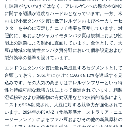
し課題がないわけではなく、アレルゲンへの懸念やGMO
に関する認識が適度なハードルとなっています。一方、米
および小麦タンパク質は低アレルゲンおよびベーカリーセ
クターを中心に安定したニッチ需要を享受しています。対
照的に、麻およびジャガイモタンパク質は規制上および性
能上の課題による制約に直面しています。全体として、大
豆は地域の植物性タンパク質分野において価格設定および
製剤効率の基準を設けています。
エンドウ豆タンパク質は最も急成長するセグメントとして
台頭しており、2031年にかけてCAGR 8.12%を達成する見
込みです。その人気の高まりはアレルゲンフリーという特
性と持続可能な栽培方法によって促進されています。精製
湿式粉砕および副産物の有効活用などの技術的進歩により
コストが12%削減され、大豆に対する競争力が強化されて
います。2024年のFSANZ（食品基準オーストラリア・ニュ
ージーランド）によるファバ豆およびその他の新興原料の
プレミアム用途への承認を受け、このセグメントは乳幼児