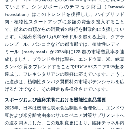
ています。シンガポールのテマセク財団（Temasek
Foundation）はこのトレンドを後押しし、ハイブリッド
肉・植物性スタートアップに多額の資金を投入すること
で、従来の肉類からの消費者の移行を財政的に支援してい
ます。可処分所得が1万5,000米ドルを超える上海、クアラ
ルンプール、バンコクなどの都市部では、植物性レディー
ミール（ready meal）が2025年に12%超の市場普及率を達
成しました。ブランド各社は現在、エンドウ豆、米、緑豆
タンパク質をブレンドすることでPDCAASスコア0.95超を
達成し、フレキシタリアンの嗜好に応えています。こうし
た進歩は、植物性タンパク質原料の市場ポテンシャルを広
げるだけでなく、その用途も多様化させています。
スポーツおよび臨床栄養における機能性食品需要
2025年、日本は機能性表示食品制度を合理化し、エンドウ
豆および米分離物由来のサルコペニア対策サプリメントへ
の道を開きました。この規制変更により、臨床チャネル内