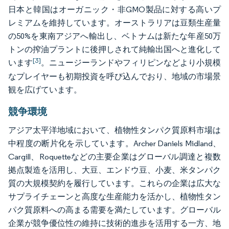
日本と韓国はオーガニック・非GMO製品に対する高いプ
レミアムを維持しています。オーストラリアは豆類生産量
の50%を東南アジアへ輸出し、ベトナムは新たな年産50万
トンの搾油プラントに後押しされて純輸出国へと進化して
[3]
います
。ニュージーランドやフィリピンなどより小規模
なプレイヤーも初期投資を呼び込んでおり、地域の市場景
観を広げています。
競争環境
アジア太平洋地域において、植物性タンパク質原料市場は
中程度の断片化を示しています。Archer Daniels Midland、
Cargill、Roquetteなどの主要企業はグローバル調達と複数
拠点製造を活用し、大豆、エンドウ豆、小麦、米タンパク
質の大規模契約を履行しています。これらの企業は広大な
サプライチェーンと高度な生産能力を活かし、植物性タン
パク質原料への高まる需要を満たしています。グローバル
企業が競争優位性の維持に技術的進歩を活用する一方、地