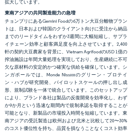
拡大しています。
東南アジアの共同製造能力の急増
チョンブリにあるGemini Foodの6万トン大豆分離物プラン
トは、日本および韓国のクライアント向けに受注から納品
までのリードタイムをわずか3週間に大幅短縮し、サプラ
イチェーン効率と顧客満足度を向上させています。2,400
軒の契約大豆農家を背景に、Vietnam AgrifoodのUSD 1億の
搾油施設は年間大量処理を実現しており、生産継続に不可
欠な原材料の安定的かつ確実な供給を確保しています。シ
ンガポールでは、Monde Nissинのグリーン・プロテイ
ン・ハブが研究開発、パイロットスケールの押し出し成
形、規制試験を一体で統合しています。このセットアップ
により、ブランド各社は製品の反復開発を効率化し、わず
か9か月という迅速な期間内で規制承認を取得することが
可能となり、新製品の市場投入時間を短縮しています。東
南アジアの受託製造は欧州および北米と比較して20〜30%
のコスト優位性を持ち、品質を損なうことなくコスト効率