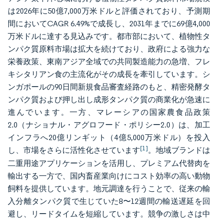
は2026年に50億7,000万米ドルと評価されており、予測期
間においてCAGR 6.49%で成長し、2031年までに69億4,000
万米ドルに達する見込みです。都市部において、植物性タ
ンパク質原料市場は拡大を続けており、政府による強力な
栄養政策、東南アジア全域での共同製造能力の急増、フレ
キシタリアン食の主流化がその成長を牽引しています。シ
ンガポールの90日間新規食品審査経路のもと、精密発酵タ
ンパク質および押し出し成形タンパク質の商業化が急速に
進んでいます。一方、マレーシアの国家農食品政策
2.0（ナショナル・アグロフード・ポリシー2.0）は、加工
インフラへ20億リンギット（4億5,000万米ドル）を投入
[1]
し、市場をさらに活性化させています
。地域ブランドは
二重用途アプリケーションを活用し、プレミアム代替肉を
輸出する一方で、国内畜産業向けにコスト効率の高い動物
飼料を提供しています。地元調達を行うことで、従来の輸
入分離タンパク質で生じていた8〜12週間の輸送遅延を回
避し、リードタイムを短縮しています。競争の激しさは中