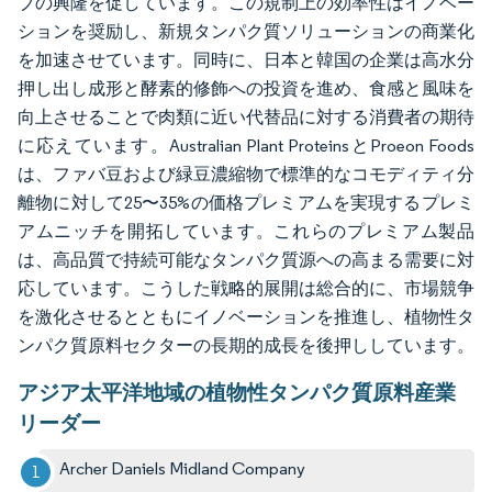
ブの興隆を促しています。この規制上の効率性はイノベー
ションを奨励し、新規タンパク質ソリューションの商業化
を加速させています。同時に、日本と韓国の企業は高水分
押し出し成形と酵素的修飾への投資を進め、食感と風味を
向上させることで肉類に近い代替品に対する消費者の期待
に応えています。Australian Plant ProteinsとProeon Foods
は、ファバ豆および緑豆濃縮物で標準的なコモディティ分
離物に対して25〜35%の価格プレミアムを実現するプレミ
アムニッチを開拓しています。これらのプレミアム製品
は、高品質で持続可能なタンパク質源への高まる需要に対
応しています。こうした戦略的展開は総合的に、市場競争
を激化させるとともにイノベーションを推進し、植物性タ
ンパク質原料セクターの長期的成長を後押ししています。
アジア太平洋地域の植物性タンパク質原料産業
リーダー
Archer Daniels Midland Company