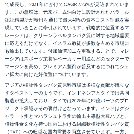
で成長し、2031年にかけてCAGR 7.23%が見込まれていま
す。この急増は、元来パーム油向けに設計されたハラール
認証精製所が転用を通じて最大40%の資本コスト削減を実
現していることに牽引されています。戦略的に位置するマ
レーシアは、クリーンラベルタンパク質に対する地域需要
に応えるだけでなく、イスラム教徒が多数を占める市場に
も輸出しています。付加価値加工を重視することで、マレ
ーシアはスポーツ栄養やベーカリー用途などのセクターで
マージンを高め、プレミアム製剤が普及するにつれてシェ
ア拡大に向けた好位置につけています。
アジアの植物性タンパク質原料市場は多様な貢献が織りな
すタペストリーのようです。インドネシアとタイでは共同
製造が拡大しており、タイでは2025年に82億バーツのプロ
ジェクト承認がその裏付けとなっています。インドはグジ
ャラート州とマハラシュトラ州の輸出主導型大豆ハブと、
植物性食文化を持つ国内における組織状植物性タンパク質
（TVP）への旺盛な国内需要を両立させています。一方、