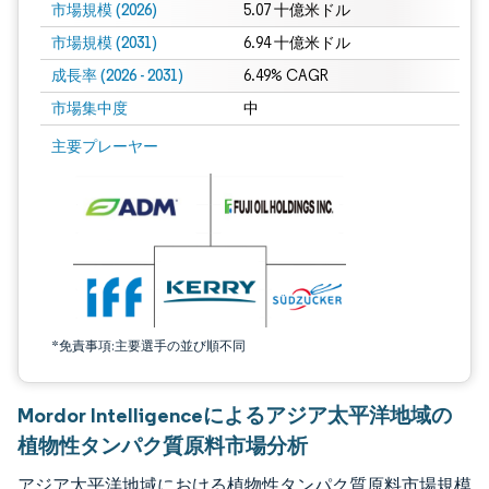
市場規模 (2026)
5.07 十億米ドル
市場規模 (2031)
6.94 十億米ドル
成長率 (2026 - 2031)
6.49% CAGR
市場集中度
中
画像 © Mordor Intelligence。再利用にはCC BY 4.0の表示が必要です。
主要プレーヤー
*免責事項:主要選手の並び順不同
Mordor Intelligenceによるアジア太平洋地域の
植物性タンパク質原料市場分析
アジア太平洋地域における植物性タンパク質原料市場規模