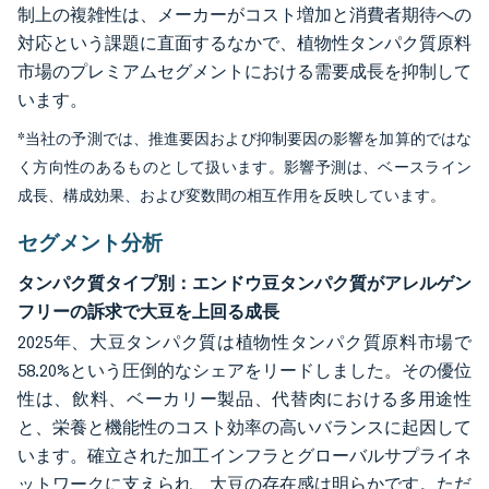
制上の複雑性は、メーカーがコスト増加と消費者期待への
対応という課題に直面するなかで、植物性タンパク質原料
市場のプレミアムセグメントにおける需要成長を抑制して
います。
*当社の予測では、推進要因および抑制要因の影響を加算的ではな
く方向性のあるものとして扱います。影響予測は、ベースライン
成長、構成効果、および変数間の相互作用を反映しています。
セグメント分析
タンパク質タイプ別：エンドウ豆タンパク質がアレルゲン
フリーの訴求で大豆を上回る成長
2025年、大豆タンパク質は植物性タンパク質原料市場で
58.20%という圧倒的なシェアをリードしました。その優位
性は、飲料、ベーカリー製品、代替肉における多用途性
と、栄養と機能性のコスト効率の高いバランスに起因して
います。確立された加工インフラとグローバルサプライネ
ットワークに支えられ、大豆の存在感は明らかです。ただ