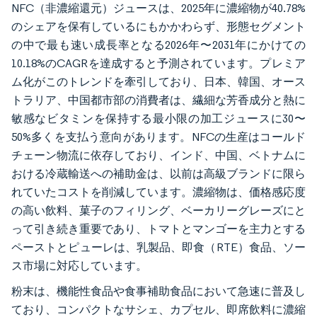
NFC（非濃縮還元）ジュースは、2025年に濃縮物が40.78%
のシェアを保有しているにもかかわらず、形態セグメント
の中で最も速い成長率となる2026年〜2031年にかけての
10.18%のCAGRを達成すると予測されています。プレミア
ム化がこのトレンドを牽引しており、日本、韓国、オース
トラリア、中国都市部の消費者は、繊細な芳香成分と熱に
敏感なビタミンを保持する最小限の加工ジュースに30〜
50%多くを支払う意向があります。NFCの生産はコールド
チェーン物流に依存しており、インド、中国、ベトナムに
おける冷蔵輸送への補助金は、以前は高級ブランドに限ら
れていたコストを削減しています。濃縮物は、価格感応度
の高い飲料、菓子のフィリング、ベーカリーグレーズにと
って引き続き重要であり、トマトとマンゴーを主力とする
ペーストとピューレは、乳製品、即食（RTE）食品、ソー
ス市場に対応しています。
粉末は、機能性食品や食事補助食品において急速に普及し
ており、コンパクトなサシェ、カプセル、即席飲料に濃縮