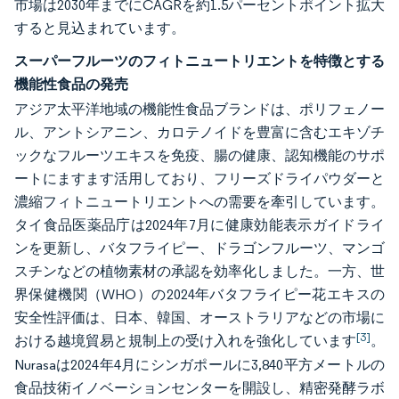
市場は2030年までにCAGRを約1.5パーセントポイント拡大
すると見込まれています。
スーパーフルーツのフィトニュートリエントを特徴とする
機能性食品の発売
アジア太平洋地域の機能性食品ブランドは、ポリフェノー
ル、アントシアニン、カロテノイドを豊富に含むエキゾチ
ックなフルーツエキスを免疫、腸の健康、認知機能のサポ
ートにますます活用しており、フリーズドライパウダーと
濃縮フィトニュートリエントへの需要を牽引しています。
タイ食品医薬品庁は2024年7月に健康効能表示ガイドライ
ンを更新し、バタフライピー、ドラゴンフルーツ、マンゴ
スチンなどの植物素材の承認を効率化しました。一方、世
界保健機関（WHO）の2024年バタフライピー花エキスの
安全性評価は、日本、韓国、オーストラリアなどの市場に
[3]
おける越境貿易と規制上の受け入れを強化しています
。
Nurasaは2024年4月にシンガポールに3,840平方メートルの
食品技術イノベーションセンターを開設し、精密発酵ラボ