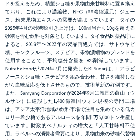
ドを捉えるため、精製ショ糖を果物由来甘味料に置き換え
ており、これにより濃縮物、NFC（非濃縮還元）ジュー
ス、粉末果物エキスへの需要が高まっています。タイの
2025年4月の砂糖税引き上げは、100ml当たり10gを超える
砂糖を含む飲料を対象としています。タイ食品医薬品庁に
よると、2018年〜2023年の製品再処方では、サトウキビ
糖、モンクフルーツ、ステビア、果物濃縮物のブレンドを
使用することで、平均糖分含量を18%削減しています。
NutraEx Foodが2024年7月に発売したBI-Sugarは、L-アラビ
ノースとショ糖・ステビアを組み合わせ、甘さを維持しな
がら血糖反応を低下させるもので、技術革新の好例です。
また、Samyang Corporationが2024年9月に韓国の蔚山（ウ
ルサン）に建設した1,400億韓国ウォン規模の専門工場
は、アジア太平洋地域の飲料市場で注目を集めている低カ
ロリー希少糖であるアルロースを年間1万3,000トン生産し
ています。財政的ペナルティの増大と「人工甘味料不使
用」ラベルへの消費者需要により、果物由来の砂糖代替物