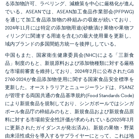
る添加物許可、ラベリング、減糖策を中心に厳格化が進ん
でいる。ASEANでは、ASEAN加工食品作業部会(PFPWG)
を通じて加工食品添加物の枠組みの収斂が続いており、
2024年11月には特定の添加物用途(砂糖漬け果物や果物フ
ィリングに関連する用途を含む)の最大使用量を更新し、
域内ブランドの多国間処方統一を後押ししている。
中国もまた、国家衛生健康委員会(NHC)による「三新食
品」制度のもと、新規原料および添加物種類に対する厳格
な市場前審査を維持しており、2024年2月に公布されたGB
2760-2024が食品添加物使用に関する国家食品安全標準を
更新した。オーストラリアとニュージーランドは、FSANZ
が管理する両国共通の食品基準規約(Food Standards Code)
により新規食品を規制しており、シンガポールではシンガ
ポール食品庁の枠組みのもと、新規食品および新規食品原
料に対する市場前安全性評価が求められている(2025年3月
に更新されたガイダンスが発出済み)。新規の果物・野菜
由来活性成分を導入するサプライヤーにとって、これは地