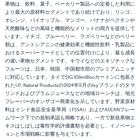
果物は、飲料、菓子、ベーカリー製品への定着した利用に
より最大の原材料セグメントであり続けており、リンゴ、
オレンジ、パイナップル、マンゴー、バナナがペクチンや
天然酸味などの風味と機能的なメリットの両方を提供して
います。イチゴ、ブルーベリー、ラズベリーなどのベリー
類は、アントシアニンの健康効果と機能性飲料・乳製品に
おけるスーパーフードとしての位置付けにより、最も成長
の速い果物セグメントです。キウイなどのエキゾチックな
フルーツは、日本、韓国、中国都市部のプレミアムニッチ
に対応しています。タイでSIG XSlimBlocカートンに包装さ
れたI.P. Natural Productsの2024年5月のIvyブランドのタマ
リンドおよびプラムジュースなどの地域ローンチは、地元
フレーバーのオンザゴー商業化を示しています。野菜原材
料はインド食品安全基準局（FSSAI）およびASEANフレー
ムワーク下での規制承認も簡略であり、一方で新規果物エ
キスはしばしば毒性学的評価書類を必要とし、イノベーシ
ョンと市場戦略に影響を与えています。