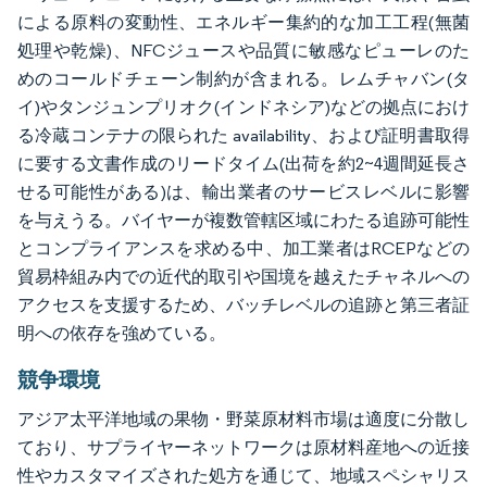
による原料の変動性、エネルギー集約的な加工工程(無菌
処理や乾燥)、NFCジュースや品質に敏感なピューレのた
めのコールドチェーン制約が含まれる。レムチャバン(タ
イ)やタンジュンプリオク(インドネシア)などの拠点におけ
る冷蔵コンテナの限られた availability、および証明書取得
に要する文書作成のリードタイム(出荷を約2~4週間延長さ
せる可能性がある)は、輸出業者のサービスレベルに影響
を与えうる。バイヤーが複数管轄区域にわたる追跡可能性
とコンプライアンスを求める中、加工業者はRCEPなどの
貿易枠組み内での近代的取引や国境を越えたチャネルへの
アクセスを支援するため、バッチレベルの追跡と第三者証
明への依存を強めている。
競争環境
アジア太平洋地域の果物・野菜原材料市場は適度に分散し
ており、サプライヤーネットワークは原材料産地への近接
性やカスタマイズされた処方を通じて、地域スペシャリス