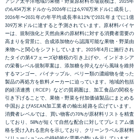
アジア太平洋地域の果物・野菜原材料市場規模は、2025年
の6,454万米ドルから2026年には6,978万米ドルに成長し、
2026年〜2031年の年平均成長率8.12%で2031年までに1億
309万米ドルに達すると予測されています。原材料バイヤ
ーは、規制強化と天然由来の原材料に対する消費者需要の
高まりを背景に、合成添加物から認識可能な果物・野菜由
来物へと関心をシフトしています。2025年4月に施行され
たタイの第4フェーズ砂糖税の引き上げや、インドネシア
の栄養レベル規制草案は、添加糖を抑えながら風味を維持
するマンゴー、パイナップル、ベリー類の濃縮物を使った
製品の再処方を飲料メーカーに迫っています。地域的包括
的経済連携（RCEP）などの貿易圏は、加工食品の関税を
引き下げることで、果物・野菜を付加価値製品にまとめる
中国およびASEAN加工業者の輸出経路を広げています。
消費者レベルでは、買い物客の70%が原材料リストを精査
しており、58%が短くて自然な配合に対してプレミアム価
格を受け入れる意向を示しており、クリーンラベル原材料
ソリューションへの持続的な需要の勢いを示しています。