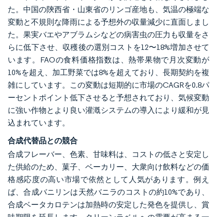
た。中国の陝西省・山東省のリンゴ産地も、気温の極端な
変動と不規則な降雨による予想外の収量減少に直面しまし
た。果実バエやアブラムシなどの病害虫の圧力も収量をさ
らに低下させ、収穫後の選別コストを12〜18%増加させて
います。FAOの食料価格指数は、熱帯果物で月次変動が
10%を超え、加工野菜では8%を超えており、長期契約を複
雑にしています。この変動は短期的に市場のCAGRを0.8パ
ーセントポイント低下させると予想されており、気候変動
に強い作物とより良い灌漑システムの導入により緩和が見
込まれています。
合成代替品との競合
合成フレーバー、色素、甘味料は、コストの低さと安定し
た供給のため、菓子、ベーカリー、大衆向け飲料などの価
格感応度の高い市場で依然として人気があります。例え
ば、合成バニリンは天然バニラのコストの約10%であり、
合成ベータカロテンは加熱時の安定した発色を提供し、賞