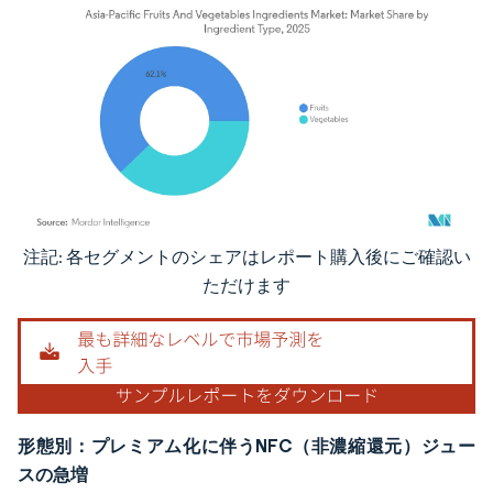
注記: 各セグメントのシェアはレポート購入後にご確認い
画像 © Mordor Intelligence。再利用にはCC BY 4.0の表示が必要です。
ただけます
形態別：プレミアム化に伴うNFC（非濃縮還元）ジュー
スの急増