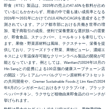
即食（RTE）製品は、2025年の売上の47.65%を飲料が占め
ているにもかかわらず、用途の中で最も速い成長率となる
2026年〜2031年にかけての10.43%のCAGRを達成すると予
測されています。アジア都市部における共働き世帯の増
加、電子商取引の成長、便利で栄養豊富な選択肢への需要
が、即食食品、スナックバー、ミールキットを牽引してい
ます。果物・野菜原材料は風味、テクスチャー、栄養を提
供しており、フリーズドライ野菜、果物ピューレ、濃縮エ
キスにより常温保存可能なクリーンラベル製品の開発が可
能となっています。例としては、Wantianの2024年10月の
Hin Sangとの提携による100店舗の健康スープチェーン店
の開設・プレミアムハーバルグリーン原材料ギフトセット
の共同開発や、Cremer Sustainable FoodsとLim Keeの2024
年4月のシンガポールにおけるチリクラブパオ、ブラック
ペッパーチキン、ラクサなど植物由来即食品のローンチが
挙げられます。