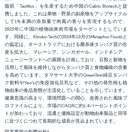
脂肪「Tastilux」を生産するため中国のCabio Biotechと提
携しました。これは果物・野菜の副産物をアップサイクル
して1%未満の添加量で肉風の香りを実現するもので、
2025年に中国の植物由来肉市場をターゲットとしていま
す。同様に、Kinoko-Techの2024年10月のMetaphor Foodsと
の協定は、オーストラリアにおける菌糸体タンパク質の生
産を拡大し、マレーシア、シンガポール、インドネシア、
ニュージーランドへの展開を計画しており、豆類と穀物を
活用して風味を維持しながらタンパク質と食物繊維の含量
を高めています。タマサート大学のGreenTein緑豆タンパ
ク飲料やYeo'sの免疫強化豆乳など、その他の発売例も植
物由来の食品形態が主流化していることを示しています。
健康意識の高まり、環境問題への関心、改善された風味プ
ロファイルにより、市場のCAGRに約1.4パーセントポイン
トが加わっており、流通と価格設定が動物由来製品と同等
に近づくにつれて長期的な成長が見込まれています。
阻害要因の影響分析