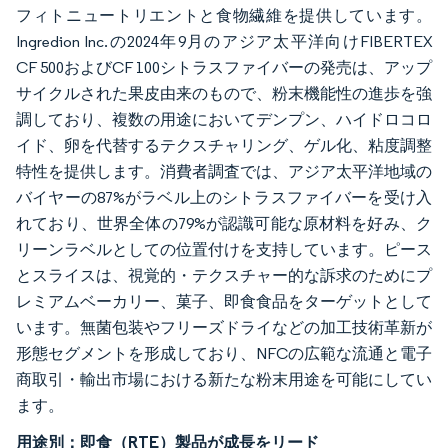
フィトニュートリエントと食物繊維を提供しています。
Ingredion Inc.の2024年9月のアジア太平洋向けFIBERTEX
CF 500およびCF 100シトラスファイバーの発売は、アップ
サイクルされた果皮由来のもので、粉末機能性の進歩を強
調しており、複数の用途においてデンプン、ハイドロコロ
イド、卵を代替するテクスチャリング、ゲル化、粘度調整
特性を提供します。消費者調査では、アジア太平洋地域の
バイヤーの87%がラベル上のシトラスファイバーを受け入
れており、世界全体の79%が認識可能な原材料を好み、ク
リーンラベルとしての位置付けを支持しています。ピース
とスライスは、視覚的・テクスチャー的な訴求のためにプ
レミアムベーカリー、菓子、即食食品をターゲットとして
います。無菌包装やフリーズドライなどの加工技術革新が
形態セグメントを形成しており、NFCの広範な流通と電子
商取引・輸出市場における新たな粉末用途を可能にしてい
ます。
用途別：即食（RTE）製品が成長をリード