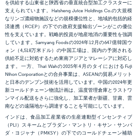
を供給する山東省と陝西省の垂直統合型加工クラスターに
支えられています。Haisheng Juice Holdings Co.の大規模
なリンゴ濃縮物施設などの規模優位性と、地域的包括的経
済連携（RCEP）の下での政府支援輸出ゾーンがこの優位
性を支えています。戦略的投資が地産地消の重要性を強調
しています。Samyang Foodsの2024年12月の647億韓国ウ
ォン（4,518万米ドル）の中国工場は、国内の予測される
供給不足に対処するため東南アジアとマレーシアに対応し
ます。一方、Thai Wahの2025年4月のタイにおけるFuji
Nihon Corporationとの合弁事業は、ASEANの貿易メリット
と日本のデンプン技術を活用しています。中国の2024年更
新コールドチェーン物流計画は、温度管理倉庫とラストワ
ンマイル配送をさらに強化し、加工業者が新疆、甘粛、雲
南などの遠隔地から調達することを可能にしています。
インドは、食品加工産業省の生産連動型インセンティブ
（PLI）スキームとプラダン・マントリ・キサン・サンパ
ダ・ヨジャナ（PMKSY）の下でのコールドチェーン補助