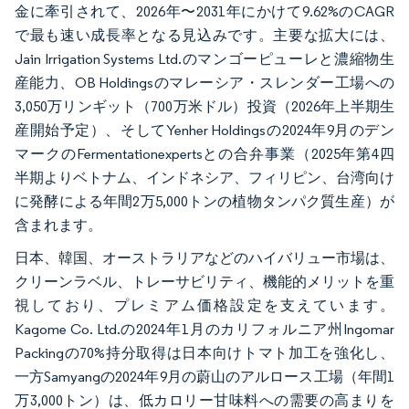
金に牽引されて、2026年〜2031年にかけて9.62%のCAGR
で最も速い成長率となる見込みです。主要な拡大には、
Jain Irrigation Systems Ltd.のマンゴーピューレと濃縮物生
産能力、OB Holdingsのマレーシア・スレンダー工場への
3,050万リンギット（700万米ドル）投資（2026年上半期生
産開始予定）、そしてYenher Holdingsの2024年9月のデン
マークのFermentationexpertsとの合弁事業（2025年第4四
半期よりベトナム、インドネシア、フィリピン、台湾向け
に発酵による年間2万5,000トンの植物タンパク質生産）が
含まれます。
日本、韓国、オーストラリアなどのハイバリュー市場は、
クリーンラベル、トレーサビリティ、機能的メリットを重
視しており、プレミアム価格設定を支えています。
Kagome Co. Ltd.の2024年1月のカリフォルニア州Ingomar
Packingの70%持分取得は日本向けトマト加工を強化し、
一方Samyangの2024年9月の蔚山のアルロース工場（年間1
万3,000トン）は、低カロリー甘味料への需要の高まりを