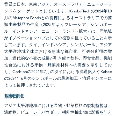
背景に日本、東南アジア、オーストラリア・ニュージーラ
ンドをターゲットとしています。Kinoko-Techの2024年10
月のMetaphor Foodsとの提携によるオーストラリアでの菌
類由来製品の生産（2025年よりマレーシア、シンガポー
ル、インドネシア、ニュージーランドへ拡大）は、同地域
がイノベーションハブとしての役割を担っていることを示
しています。タイ、インドネシア、シンガポール、アジア
太平洋地域全体における急速な都市化、可処分所得の増
加、近代的な小売の成長が引き続き飲料、即食食品、機能
性食品における果物・野菜原材料への需要を牽引してお
り、Corbionの2024年7月のタイにおける流通拡大やKalsec
の2024年6月のシンガポールの最終加工・流通センターに
よって後押しされています。
規制環境
アジア太平洋地域における果物・野菜原料の規制監督は、
濃縮物、ピューレ、パウダー、機能性抽出物に影響を与え