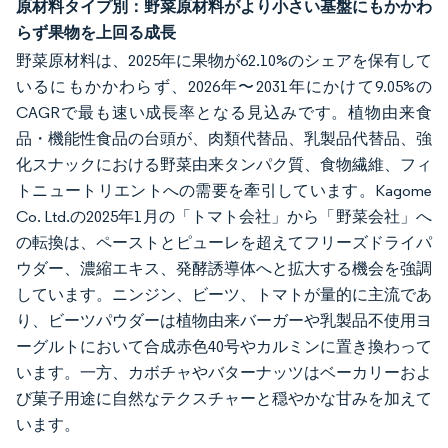
原材料タイプ別：野菜原材料がより小さい基盤にもかかわ
らず果物を上回る成長
野菜原材料は、2025年に果物が62.10%のシェアを保有して
いるにもかかわらず、2026年〜2031年にかけて9.05%の
CAGRで最も速い成長率となる見込みです。植物由来食
品・機能性食品の台頭が、肉類代替品、乳製品代替品、強
化スナックにおける野菜由来タンパク質、食物繊維、フィ
トニュートリエントへの需要を牽引しています。Kagome
Co. Ltd.の2025年1月の「トマト会社」から「野菜会社」へ
の転換は、ペーストとピューレを超えてフリーズドライパ
ウダー、濃縮エキス、発酵誘導体へと拡大する機会を強調
しています。ニンジン、ビーツ、トマトが量的に主流であ
り、ビーツパウダーは植物由来バーガーや乳製品不使用ヨ
ーグルトにおいて合成赤色40号やカルミンに置き換わって
います。一方、カボチャやバターナッツはベーカリーおよ
び菓子用途に自然なテクスチャーと穏やかな甘みを加えて
います。