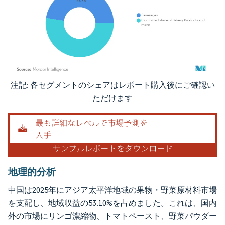
注記: 各セグメントのシェアはレポート購入後にご確認い
画像 © Mordor Intelligence。再利用にはCC BY 4.0の表示が必要です。
ただけます
地理的分析
中国は2025年にアジア太平洋地域の果物・野菜原材料市場
を支配し、地域収益の53.10%を占めました。これは、国内
外の市場にリンゴ濃縮物、トマトペースト、野菜パウダー