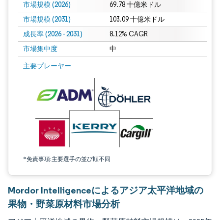
市場規模 (2026)
69.78 十億米ドル
市場規模 (2031)
103.09 十億米ドル
成長率 (2026 - 2031)
8.12% CAGR
市場集中度
中
画像 © Mordor Intelligence。再利用にはCC BY 4.0の表示が必要です。
主要プレーヤー
*免責事項:主要選手の並び順不同
Mordor Intelligenceによるアジア太平洋地域の
果物・野菜原材料市場分析