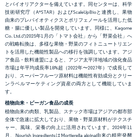
とバイオリアクターを備えています。同センターは、科学
技術研究庁（A*STAR）およびScaleUpBioと連携し、果物
由来のプレバイオティクスとポリフェノールを活用した低
糖・腸に優しい製品を開発しています。同様に、Kagome
Co. Ltd.の2025年1月の「トマト会社」から「野菜会社」へ
の戦略転換は、多様な果物・野菜のフィトニュートリエン
トを活用した機能性製品への移行を強調しています。アジ
ア食品・飲料連盟によると、アジア太平洋地域の強化食品
市場は年平均成長率18%超（2022年〜2027年）で成長して
おり、スーパーフルーツ原材料は機能性有効成分とクリー
ンラベルマーケティング資産の両方として機能していま
す。
植物由来・ビーガン食品の成長
植物由来の肉類、乳製品、スナック市場はアジアの都市部
全体で急速に拡大しており、果物・野菜原材料がテクスチ
ャー、風味、栄養の向上に活用されています。2024年11
月、Nourish IngredientsはMortierella alpina由来の精密発酵