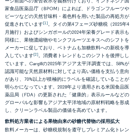
ージ前面への警告表示を義務付けており、インドネシア国
家食品医薬品庁（BPOM）によれば、ドラゴンフルーツや
ビーツなどの天然甘味料・着色料を用いた製品の再処方が
[1]
促進されています
。タイの第4フェーズ砂糖税（2025年4
月施行）およびシンガポールの2024年栄養グレード表示も
同様に、果物濃縮物やモンクフルーツエキスへのシフトを
メーカーに促しており、ベトナムも加糖飲料への新税を導
[2]
入しています
。消費者トレンドもこのシフトを後押しし
ています。Cargillの2025年アジア太平洋調査では、58%が
認識可能な天然原材料に対してより高い価格を支払う意向
があり、70%以上が積極的にラベルを確認していることが
明らかになっています。2028年より適用される米国食品医
薬品局（FDA）の更新された「健康的」表示ルールなどの
グローバルな影響もアジア太平洋地域の原材料戦略を形成
し、クリーンラベル製品の価値を高めています。
飲料処方業者による果物由来の砂糖代替物の採用拡大
飲料メーカーは、砂糖税規制を遵守しプレミアム化トレン