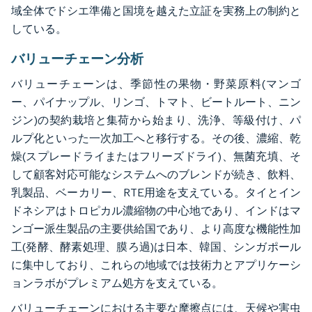
域全体でドシエ準備と国境を越えた立証を実務上の制約と
している。
バリューチェーン分析
バリューチェーンは、季節性の果物・野菜原料(マンゴ
ー、パイナップル、リンゴ、トマト、ビートルート、ニン
ジン)の契約栽培と集荷から始まり、洗浄、等級付け、パ
ルプ化といった一次加工へと移行する。その後、濃縮、乾
燥(スプレードライまたはフリーズドライ)、無菌充填、そ
して顧客対応可能なシステムへのブレンドが続き、飲料、
乳製品、ベーカリー、RTE用途を支えている。タイとイン
ドネシアはトロピカル濃縮物の中心地であり、インドはマ
ンゴー派生製品の主要供給国であり、より高度な機能性加
工(発酵、酵素処理、膜ろ過)は日本、韓国、シンガポール
に集中しており、これらの地域では技術力とアプリケーシ
ョンラボがプレミアム処方を支えている。
バリューチェーンにおける主要な摩擦点には、天候や害虫