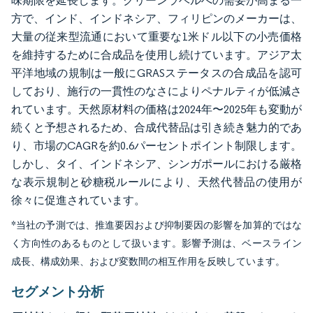
味期限を延長します。クリーンラベルへの需要が高まる一
方で、インド、インドネシア、フィリピンのメーカーは、
大量の従来型流通において重要な1米ドル以下の小売価格
を維持するために合成品を使用し続けています。アジア太
平洋地域の規制は一般にGRASステータスの合成品を認可
しており、施行の一貫性のなさによりペナルティが低減さ
れています。天然原材料の価格は2024年〜2025年も変動が
続くと予想されるため、合成代替品は引き続き魅力的であ
り、市場のCAGRを約0.6パーセントポイント制限します。
しかし、タイ、インドネシア、シンガポールにおける厳格
な表示規制と砂糖税ルールにより、天然代替品の使用が
徐々に促進されています。
*当社の予測では、推進要因および抑制要因の影響を加算的ではな
く方向性のあるものとして扱います。影響予測は、ベースライン
成長、構成効果、および変数間の相互作用を反映しています。
セグメント分析