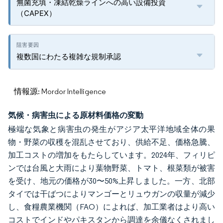
無菌充填・凍結乾燥ラインへの高い設備投資
（CAPEX）
複数国にわたる複雑な規制承認
情報源: Mordor Intelligence
気候・病害虫による原材料価格の変動
極端な気象と病害虫の発生がアジア太平洋地域全体の果
物・野菜の収穫を混乱させており、供給不足、価格急騰、
加工コストの増加をもたらしています。2024年、フィリピ
ンでは台風と大雨により葉物野菜、トマト、根菜類が被害
を受け、地元の価格が30〜50%上昇しました。一方、北部
タイでは干ばつによりマンゴーとリュウガンの収量が減少
し、食糧農業機関（FAO）によれば、加工業者はより高い
コストでインドやパキスタンから調達を余儀なくされまし