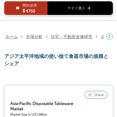
4750
ホーム
市場分析
住宅・不動産改修研究
ホーム
アジア太平洋地域の使い捨て食器市場の規模と
シェア
Share