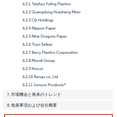
6.2.1 Taizhou Fuling Plastics
6.2.2 Guangdong Huasheng Meto
6.2.3 Oji Holdings
6.2.4 Nippon Paper
6.2.5 Nine Dragons Paper
6.2.6 Toyo Seikan
6.2.7 Berry Plastics Corporation
6.2.8 Mondi Group
6.2.9 Amcor
6.2.10 Rengo co. Ltd
6.2.11 Sonoco Products*
7. 市場機会と将来のトレンド
8. 免責事項および会社概要