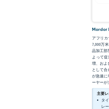
機会と展望
業界の動向
Mordo
アフリカ食
7,000
品加工部
よって促
増、およ
として合
が急速に
ーヤーが
主要レ
タイ
レー