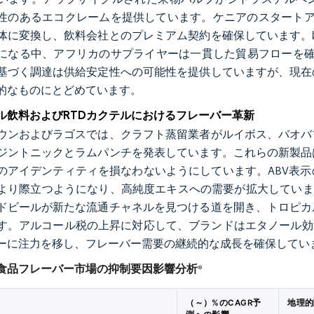
性のあるエコクレームを提供しています。ケニアのスタートアップ
体に変換し、飲料会社とのプレミアム契約を確保しています。
になる中、アフリカのサプライヤーは一貫した貿易フローを確
基づく調達は供給安定性への可能性を提供していますが、現在
的なものにとどめています。
ル飲料およびRTDカクテルにおけるフレーバー革新
ウンおよびラゴスでは、クラフト蒸留業者がルイボス、バオバ
ジントニックとラムパンチを発表しています。これらの新製品
のアイデンティティを損なわないようにしています。ABV表
より際立つようになり、高純度エキスへの需要が拡大しています。He
ドビールが新たな流通チャネルを見つける道を開き、トロピカ
す。アルコール税の上昇に対応して、ブランドはエタノール効
ーに注力を移し、フレーバー需要の継続的な成長を確保してい
食品フレーバー市場の抑制要因影響分析
*
（～）%のCAGR予
地理的