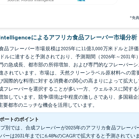
*免
r Intelligenceによるアフリカ食品フレーバー市場分析
品フレーバー市場規模は2025年に11億3,000万米ドルと評価され
万米ドルに達すると予測されており、予測期間（2026年～2031
門の急成長、都市部の所得増加、および専門的なフレーバーシ
進されています。市場は、天然クリーンラベル原材料への需要
び国際的な料理に対する消費者の関心の高まりによって拡大し
成フレーバーを選択することが多い一方、ウェルネスに関する
増加しています。競争環境は中程度の激しさであり、多国籍企
主要都市のニッチな機会を活用しています。
ポートのポイント
プ別では、合成フレーバーが2025年のアフリカ食品フレーバー
バーは2031年までに6.48%のCAGRで拡大すると予測されてい