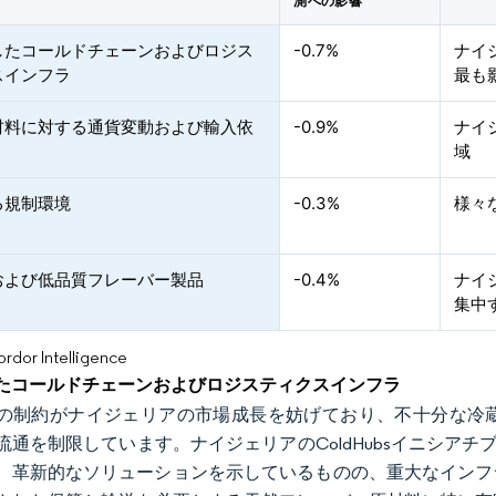
測への影響
したコールドチェーンおよびロジス
-0.7%
ナイ
スインフラ
最も
材料に対する通貨変動および輸入依
-0.9%
ナイ
域
る規制環境
-0.3%
様々
および低品質フレーバー製品
-0.4%
ナイ
集中
or Intelligence
たコールドチェーンおよびロジスティクスインフラ
の制約がナイジェリアの市場成長を妨げており、不十分な冷
通を制限しています。ナイジェリアのColdHubsイニシアチブは
、革新的なソリューションを示しているものの、重大なインフ