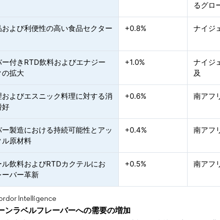
るグロ
品および利便性の高い食品セクター
+0.8%
ナイジ
バー付きRTD飲料およびエナジー
+1.0%
ナイジ
クの拡大
及
理およびエスニック料理に対する消
+0.6%
南アフ
嗜好
バー製造における持続可能性とアッ
+0.4%
南アフ
クル原材料
ール飲料およびRTDカクテルにお
+0.5%
南アフ
レーバー革新
or Intelligence
ーンラベルフレーバーへの需要の増加