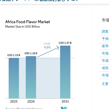
市
調査
予測
基準
市場規
市場規
成長率 
画像 © Mordor Intelligence。再利用にはCC BY 4
市場
画像 ©
主要