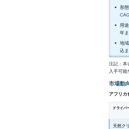
形態
CA
用途
年ま
地域
込
注記：本レ
入手可能
市場動
アフリカ
ドライバ
天然ク