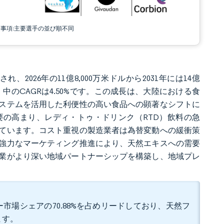
責事項:主要選手の並び順不同
、2026年の11億8,000万米ドルから2031年には14億
年）中のCAGRは4.50%です。この成長は、大陸における食
ステムを活用した利便性の高い食品への顕著なシフトに
の高まり、レディ・トゥ・ドリンク（RTD）飲料の急
ています。コスト重視の製造業者は為替変動への緩衝策
強力なマーケティング推進により、天然エキスへの需要
業がより深い地域パートナーシップを構築し、地域プレ
市場シェアの70.88%を占めリードしており、天然フ
ます。