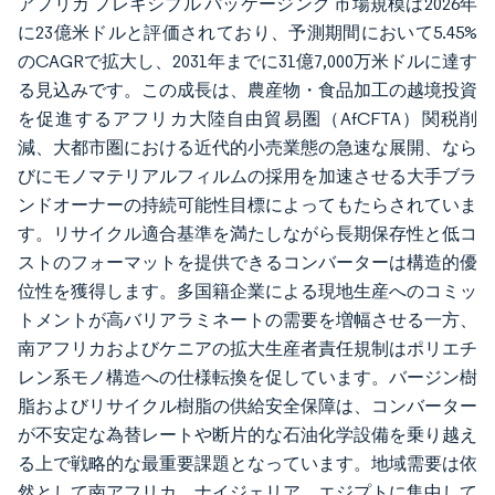
アフリカ フレキシブル パッケージング 市場規模は2026年
に23億米ドルと評価されており、予測期間において5.45%
のCAGRで拡大し、2031年までに31億7,000万米ドルに達す
る見込みです。この成長は、農産物・食品加工の越境投資
を促進するアフリカ大陸自由貿易圏（AfCFTA）関税削
減、大都市圏における近代的小売業態の急速な展開、なら
びにモノマテリアルフィルムの採用を加速させる大手ブラ
ンドオーナーの持続可能性目標によってもたらされていま
す。リサイクル適合基準を満たしながら長期保存性と低コ
ストのフォーマットを提供できるコンバーターは構造的優
位性を獲得します。多国籍企業による現地生産へのコミッ
トメントが高バリアラミネートの需要を増幅させる一方、
南アフリカおよびケニアの拡大生産者責任規制はポリエチ
レン系モノ構造への仕様転換を促しています。バージン樹
脂およびリサイクル樹脂の供給安全保障は、コンバーター
が不安定な為替レートや断片的な石油化学設備を乗り越え
る上で戦略的な最重要課題となっています。地域需要は依
然として南アフリカ、ナイジェリア、エジプトに集中して