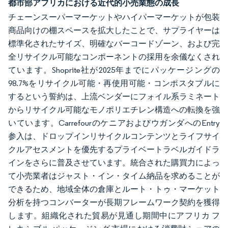
都市部アフリカにおける近代的小売業態の成長
チェーンスーパーマーケットやハイパーマーケットが包装
商品向けの棚スペースを拡大したことで、サプライヤーは
標準化されたサイズ、明確なバーコードゾーン、および完
全リサイクル可能なコンポーネントの採用を余儀なくされ
ています。Shoprite社が2025年までにパッケージングの
98.7%をリサイクル可能・再使用可能・コンポスタブルに
するという誓約は、上流ベンダーにフォイル系ラミネート
からリサイクル可能なモノポリエチレン構造への転換を強
いています。CarrefourのケニアおよびウガンダへのEntry
参入は、ドロップインリサイクルコンテンツとライフサイ
クルアセスメントを優先するプライベートラベルガイドラ
インをさらに普及させています。統合された購買力によっ
て小売業者はジャスト・イン・タイム納品を求めることが
できるため、地域全体の倉庫とルート・トゥ・マーケット
分析を持つコンバーターが長期フレームワーク契約を獲得
します。組織化された貿易が見通し期間中にアフリカ フ