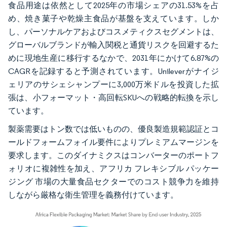
食品用途は依然として2025年の市場シェアの31.53%を占
め、焼き菓子や乾燥主食品が基盤を支えています。しか
し、パーソナルケアおよびコスメティクスセグメントは、
グローバルブランドが輸入関税と通貨リスクを回避するた
めに現地生産に移行するなかで、2031年にかけて6.87%の
CAGRを記録すると予測されています。Unileverがナイジ
ェリアのサシェシャンプーに3,000万米ドルを投資した拡
張は、小フォーマット・高回転SKUへの戦略的転換を示し
ています。
製薬需要はトン数では低いものの、優良製造規範認証とコ
ールドフォームフォイル要件によりプレミアムマージンを
要求します。このダイナミクスはコンバーターのポートフ
ォリオに複雑性を加え、アフリカ フレキシブル パッケー
ジング 市場の大量食品セクターでのコスト競争力を維持
しながら厳格な衛生管理を義務付けています。