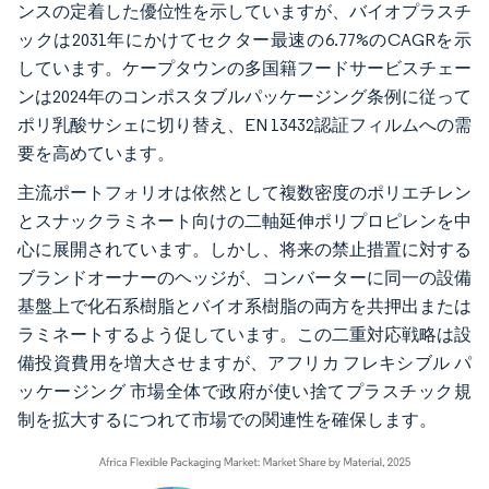
ンスの定着した優位性を示していますが、バイオプラスチ
ックは2031年にかけてセクター最速の6.77%のCAGRを示
しています。ケープタウンの多国籍フードサービスチェー
ンは2024年のコンポスタブルパッケージング条例に従って
ポリ乳酸サシェに切り替え、EN 13432認証フィルムへの需
要を高めています。
主流ポートフォリオは依然として複数密度のポリエチレン
とスナックラミネート向けの二軸延伸ポリプロピレンを中
心に展開されています。しかし、将来の禁止措置に対する
ブランドオーナーのヘッジが、コンバーターに同一の設備
基盤上で化石系樹脂とバイオ系樹脂の両方を共押出または
ラミネートするよう促しています。この二重対応戦略は設
備投資費用を増大させますが、アフリカ フレキシブル パ
ッケージング 市場全体で政府が使い捨てプラスチック規
制を拡大するにつれて市場での関連性を確保します。