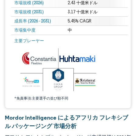
市場規模 (2026)
2.43 十億米ドル
市場規模 (2031)
3.17 十億米ドル
成長率 (2026 - 2031)
5.45% CAGR
市場集中度
中
画像 © Mordor Intelligence。再利用にはCC BY 4.0の表示が必要です。
主要プレーヤー
*免責事項:主要選手の並び順不同
Mordor Intelligence によるアフリカ フレキシブ
ル パッケージング 市場分析