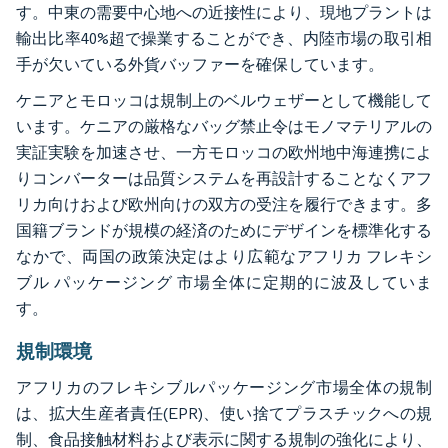
す。中東の需要中心地への近接性により、現地プラントは
輸出比率40%超で操業することができ、内陸市場の取引相
手が欠いている外貨バッファーを確保しています。
ケニアとモロッコは規制上のベルウェザーとして機能して
います。ケニアの厳格なバッグ禁止令はモノマテリアルの
実証実験を加速させ、一方モロッコの欧州地中海連携によ
りコンバーターは品質システムを再設計することなくアフ
リカ向けおよび欧州向けの双方の受注を履行できます。多
国籍ブランドが規模の経済のためにデザインを標準化する
なかで、両国の政策決定はより広範なアフリカ フレキシ
ブル パッケージング 市場全体に定期的に波及していま
す。
規制環境
アフリカのフレキシブルパッケージング市場全体の規制
は、拡大生産者責任(EPR)、使い捨てプラスチックへの規
制、食品接触材料および表示に関する規制の強化により、