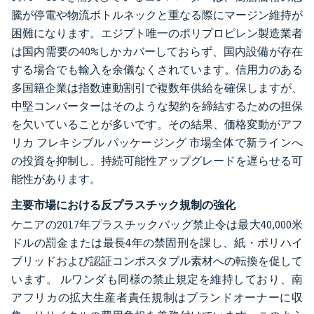
騰が停電や物流ボトルネックと重なる際にマージン維持が
困難になります。エジプト唯一のポリプロピレン製造業者
は国内需要の40%しかカバーしておらず、国内設備が存在
する場合でも輸入を余儀なくされています。信用力のある
多国籍企業は指数連動割引で複数年供給を確保しますが、
中堅コンバーターはそのような契約を締結するための担保
を欠いていることが多いです。その結果、価格変動がアフ
リカ フレキシブル パッケージング 市場全体で新ラインへ
の投資を抑制し、持続可能性アップグレードを遅らせる可
能性があります。
主要市場における反プラスチック規制の強化
ケニアの2017年プラスチックバッグ禁止令は最大40,000米
ドルの罰金または最長4年の禁固刑を課し、紙・ポリハイ
ブリッドおよび認証コンポスタブル素材への転換を促して
います。
ルワンダも同様の禁止規定を維持しており、南
アフリカの拡大生産者責任規制はブランドオーナーに収