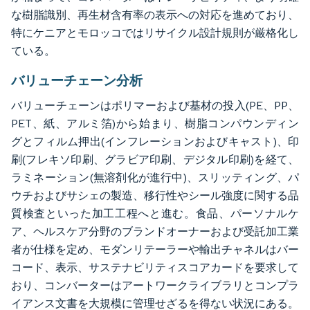
な樹脂識別、再生材含有率の表示への対応を進めており、
特にケニアとモロッコではリサイクル設計規則が厳格化し
ている。
バリューチェーン分析
バリューチェーンはポリマーおよび基材の投入(PE、PP、
PET、紙、アルミ箔)から始まり、樹脂コンパウンディン
グとフィルム押出(インフレーションおよびキャスト)、印
刷(フレキソ印刷、グラビア印刷、デジタル印刷)を経て、
ラミネーション(無溶剤化が進行中)、スリッティング、パ
ウチおよびサシェの製造、移行性やシール強度に関する品
質検査といった加工工程へと進む。食品、パーソナルケ
ア、ヘルスケア分野のブランドオーナーおよび受託加工業
者が仕様を定め、モダンリテーラーや輸出チャネルはバー
コード、表示、サステナビリティスコアカードを要求して
おり、コンバーターはアートワークライブラリとコンプラ
イアンス文書を大規模に管理せざるを得ない状況にある。