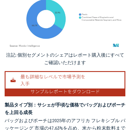
注記: 個別セグメントのシェアはレポート購入後にすべて
画像 © Mordor Intelligence。再利用にはCC BY 4.0の表示が必要です。
ご確認いただけます
製品タイプ別：サシェが手頃な価格でバッグおよびポーチ
を上回る成長
バッグおよびポーチは2025年のアフリカ フレキシブル パ
ッケージング 市場の47.63%を占め、米から粉末飲料まで