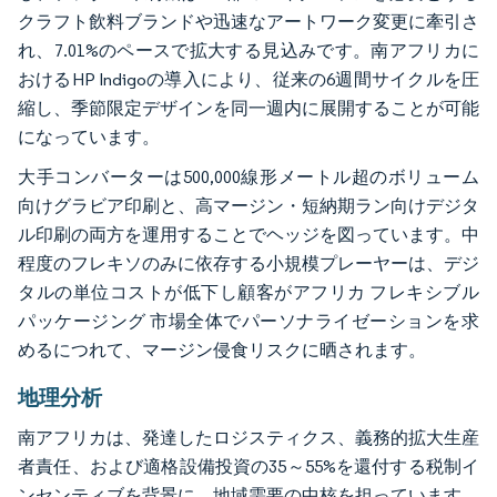
クラフト飲料ブランドや迅速なアートワーク変更に牽引さ
れ、7.01%のペースで拡大する見込みです。南アフリカに
おけるHP Indigoの導入により、従来の6週間サイクルを圧
縮し、季節限定デザインを同一週内に展開することが可能
になっています。
大手コンバーターは500,000線形メートル超のボリューム
向けグラビア印刷と、高マージン・短納期ラン向けデジタ
ル印刷の両方を運用することでヘッジを図っています。中
程度のフレキソのみに依存する小規模プレーヤーは、デジ
タルの単位コストが低下し顧客がアフリカ フレキシブル
パッケージング 市場全体でパーソナライゼーションを求
めるにつれて、マージン侵食リスクに晒されます。
地理分析
南アフリカは、発達したロジスティクス、義務的拡大生産
者責任、および適格設備投資の35～55%を還付する税制イ
ンセンティブを背景に、地域需要の中核を担っています。