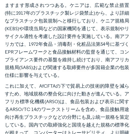
ますます形成されつつある。ケニアは、広範な禁止措置
(特に2017年のプラスチック製レジ袋禁止)から、より詳細
なプラスチック包装規制へと移行しており、ケニア規格局
(KEBS)や環境当局などの国家機関を通じて、表示規制やリ
サイクル適性を考慮した設計要件を実施している。南アフ
リカでは、1972年食品・消毒剤・化粧品法第54号に基づく
EPRフレームワークと食品接触材料の監督を通じて、コン
プライアンス要件の基盤を維持し続けており、南アフリカ
規格局(SABS)および関連する取締要件が多国籍企業の包装
仕様に影響を与えている。
これに加えて、AfCFTAの下で貿易上の技術的障壁を減ら
すため、地域規格の整合化に向けた動きが進んでいる。ア
フリカ標準化機構(ARSO)は、食品包装および表示に関す
るARSO/TC 14のワークストリームを含め、食品接触用途
向け再生プラスチックなどの分野にも及ぶ統一規格を策定
している。国内での取締強化と国境を越えた規格の標準化
が相まって、コンバーターはトレーサビリティ、より明確