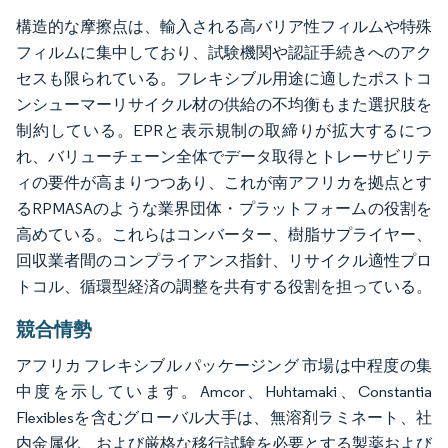
構造的な摩擦点は、輸入される高バリア性フィルムや特殊
フィルムに集中しており、試験機関や認証手続きへのアク
セスも限られている。フレキシブル用途に適したポストコ
ンシューマーリサイクル材の供給の不均衡もまた選択肢を
制約している。EPRと表示規制の取締りが拡大するにつ
れ、バリューチェーン全体でデータ取得とトレーサビリテ
ィの要件が高まりつつあり、これが南アフリカを拠点とす
るRPMASAのような業界団体・プラットフォームの役割を
高めている。これらはコンバーター、樹脂サプライヤー、
回収業者間のコンプライアンス指針、リサイクル適性プロ
トコル、循環型経済の調整を共有する役割を担っている。
競合情勢
アフリカ フレキシブル パッケージング 市場は中程度の集
中度を示しています。Amcor、Huhtamaki、Constantia
Flexiblesを含むグローバル大手は、無溶剤ラミネート、社
内金属化、および厳格な移行試験を必要とする製薬および