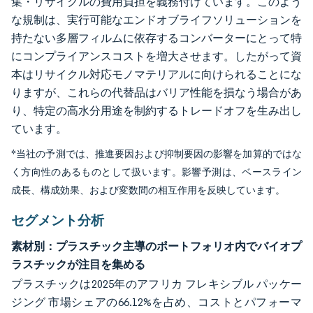
集・リサイクルの費用負担を義務付けています。このよう
な規制は、実行可能なエンドオブライフソリューションを
持たない多層フィルムに依存するコンバーターにとって特
にコンプライアンスコストを増大させます。したがって資
本はリサイクル対応モノマテリアルに向けられることにな
りますが、これらの代替品はバリア性能を損なう場合があ
り、特定の高水分用途を制約するトレードオフを生み出し
ています。
*当社の予測では、推進要因および抑制要因の影響を加算的ではな
く方向性のあるものとして扱います。影響予測は、ベースライン
成長、構成効果、および変数間の相互作用を反映しています。
セグメント分析
素材別：プラスチック主導のポートフォリオ内でバイオプ
ラスチックが注目を集める
プラスチックは2025年のアフリカ フレキシブル パッケー
ジング 市場シェアの66.12%を占め、コストとパフォーマ