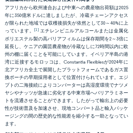
アフリカから欧州連合および中東への農産物出荷額は2025
年に350億米ドルに達しましたが、冷蔵チェーンアクセス
が限られた地域では収穫後損失が依然として30～40%に上
[1]
っています。
エチレンビニルアルコールまたは金属化
ポリエステル製の高バリアフィルムは保存期間を2～3倍に
延長し、ケニアの園芸農産物が冷蔵なしに72時間以内に欧
州の棚に届くことを可能にしています。イベリア半島の港
湾に近接するモロッコは、Constantia Flexiblesが2024年に
北アフリカ全土で展開したプラットフォームであるガス置
換ポーチの早期採用者として位置付けられています。エジ
プトの二海接続によりコンバーターは高湿度環境でナツメ
ヤシやナッツが急速に劣化する中東市場へバリアラミネー
トを流通させることができます。したがって輸出上の必要
性が技術普及を加速させ、現地コンバート品と輸入パッケ
ージングの間の歴史的な性能差を縮小する一助となってい
ます。