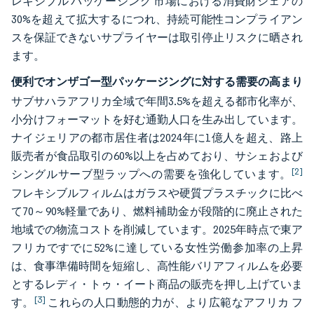
レキシブル パッケージング 市場における消費財シェアの
30%を超えて拡大するにつれ、持続可能性コンプライアン
スを保証できないサプライヤーは取引停止リスクに晒され
ます。
便利でオンザゴー型パッケージングに対する需要の高まり
サブサハラアフリカ全域で年間3.5%を超える都市化率が、
小分けフォーマットを好む通勤人口を生み出しています。
ナイジェリアの都市居住者は2024年に1億人を超え、路上
販売者が食品取引の60%以上を占めており、サシェおよび
[2]
シングルサーブ型ラップへの需要を強化しています。
フレキシブルフィルムはガラスや硬質プラスチックに比べ
て70～90%軽量であり、燃料補助金が段階的に廃止された
地域での物流コストを削減しています。2025年時点で東ア
フリカですでに52%に達している女性労働参加率の上昇
は、食事準備時間を短縮し、高性能バリアフィルムを必要
とするレディ・トゥ・イート商品の販売を押し上げていま
[3]
す。
これらの人口動態的力が、より広範なアフリカ フ