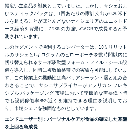
幅広い主食品を対象としていました。しかし、サシェおよ
びスティックパックは、1回あたりの家計支出が0.20米ド
ルを超えることがほとんどないナイジェリアのユニットド
ーズ経済を背景に、7.23%の力強いCAGRで成長すると予
測されています。
このセグメントで勝利するコンバーターは、10ミリリット
ルのサシェと1キログラムのピローポーチを数時間以内に
切り替えられるサーボ駆動型フォーム・フィル・シール設
備を導入し、同時に複数価格帯での実験を可能にしていま
す。この操業上の機動性は高バリアシーラント層と組み合
わさることで、サシェサプライヤーがアフリカン フレキ
シブル パッケージング 市場において季節的な需要低下時
でも設備稼働率85%近くを維持できる理由を説明してお
り、市場シェアを強固なものとしています。
エンドユーザー別：パーソナルケアが食品の確立した基盤
を上回る急成長