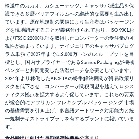
輸送中のカカオ、カシューナッツ、キャッサバ派生品を保
護できる多層バリアフィルムへの継続的な需要を生み出し
ています。原産地規制の閾値により生産者はパッケージン
グを現地調達することが義務付けられており、ISO 9001お
よびFSSC 22000認証を取得したコンバーターの受注量の可
視性が高まっています。ナイジェリアのキャッサバプログ
ラム単独で2027年までに2,000万トンのスループットを目
標とし、国内サプライヤーであるSonnex Packagingが機械
ベンダーと共同開発した防湿ポーチを必要としています。
2024年より稼働したAfCFTAの紛争解決機関が貿易政策リ
スクを低下させ、コンバーターが関税同盟を越えてロジス
ティクス拠点を拡大するよう促しています。これらの要素
が総合的にアフリカン フレキシブル パッケージング 市場
の基礎需要を引き上げ、多言語アートワーク対応能力と統
一規制テキストライブラリを有するプラントに報いていま
す。
食品輸出に向けた長期保存性要件の高まり