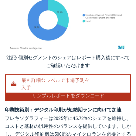
注記: 個別セグメントのシェアはレポート購入後にすべて
画像 © Mordor Intelligence。再利用にはCC BY 4.0の表示が必要です。
ご確認いただけます
印刷技術別：デジタル印刷が短納期ランに向けて加速
フレキソグラフィーは2025年に45.72%のシェアを維持し、
コストと基材の汎用性のバランスを提供しています。しか
し、デジタル印刷機は500部のマイクロランを必要とする