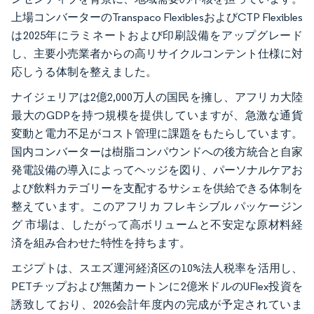
上場コンバーターのTranspaco FlexiblesおよびCTP Flexibles
は2025年にラミネートおよび印刷設備をアップグレード
し、主要小売業者からの高リサイクルコンテント仕様に対
応しうる体制を整えました。
ナイジェリアは2億2,000万人の国民を擁し、アフリカ大陸
最大のGDPを持つ規模を提供していますが、急激な通貨
変動と電力不足がコスト管理に課題をもたらしています。
国内コンバーターは樹脂コンパウンドへの後方統合と自家
発電設備の導入によってヘッジを図り、パーソナルケアお
よび飲料カテゴリーを支配するサシェを供給できる体制を
整えています。このアフリカ フレキシブル パッケージン
グ 市場は、したがって高ボリュームと不安定な原材料経
済を組み合わせた特性を持ちます。
エジプトは、スエズ運河経済区の10%法人税率を活用し、
PETチップおよび無菌カートンに2億米ドルのUFlex投資を
誘致しており、2026会計年度内の完成が予定されていま