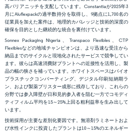
高バリアニッチを支配しています。Constantiaが2025年3
月にAluflexpackの過半数持分を取得し、9拠点に1,700名の
従業員を加えた案件は、地理的カバレッジと技術的深度の
確保を目的とした継続的な統合を裏付けています。
Sonnex Packaging Nigeria、Transpaco Flexibles、CTP
Flexiblesなどの地域チャンピオンは、より迅速な受注から
納品までのサイクルと現地化されたサービスで競争してい
ます。彼らは高速消費財プラントへの近接性を活用し、製
品の幅の狭さを補っています。ホワイトスペースはバイオ
プラスチックコンバーティング、デジタル印刷短納期ラ
ン、および製薬ブリスター成形に残存しており、これらの
分野では参入障壁が日和見的参入者を阻む一方でコモディ
ティフィルム平均を15～25%上回る粗利益率を生み出して
います。
技術採用が主要な差別化要因です。無溶剤ラミネートおよ
び水性インクに投資したプラントは10～15%のエネルギー