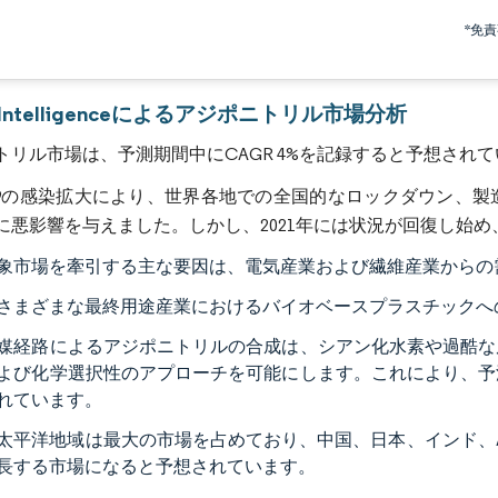
画像 © Mordor Intelligence。再利用にはCC BY 4.0の表示が必要です。
*免
r Intelligenceによるアジポニトリル市場分析
トリル市場は、予測期間中にCAGR 4%を記録すると予想され
D-19の感染拡大により、世界各地での全国的なロックダウン、
に悪影響を与えました。しかし、2021年には状況が回復し始
象市場を牽引する主な要因は、電気産業および繊維産業からの
さまざまな最終用途産業におけるバイオベースプラスチックへ
媒経路によるアジポニトリルの合成は、シアン化水素や過酷な
よび化学選択性のアプローチを可能にします。これにより、予
れています。
太平洋地域は最大の市場を占めており、中国、日本、インド、A
長する市場になると予想されています。