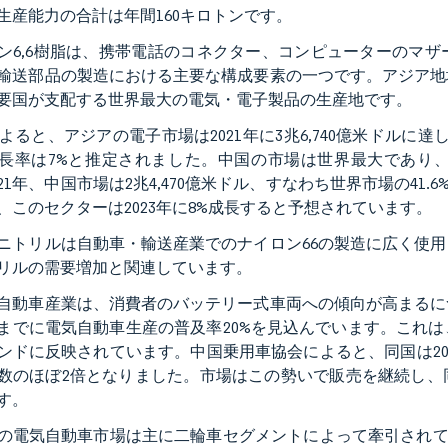
生産能力の合計は年間160キロトンです。
ン6,6樹脂は、携帯電話のコネクター、コンピューターのマ
輸送部品の製造における主要な構成要素の一つです。アジア地
要国が支配する世界最大の電気・電子製品の生産地です。
Iによると、アジアの電子市場は2021年に3兆6,740億米ドルに達し
長率は7%と推定されました。中国の市場は世界最大であり
021年、中国市場は2兆4,470億米ドル、すなわち世界市場の41.
、このセクターは2023年に8%成長すると予想されています。
ニトリルは自動車・輸送産業でのナイロン66の製造に広く使
リルの需要増加と関連しています。
自動車産業は、消費者のバッテリー式車両への傾向が高まるに
5年までに電気自動車生産の普及率20%を見込んでいます。これ
ンドに反映されています。中国乗用車協会によると、同国は2022
数のほぼ2倍となりました。市場はこの勢いで販売を継続し、
す。
の電気自動車市場は主に二輪車セグメントによって牽引されてお