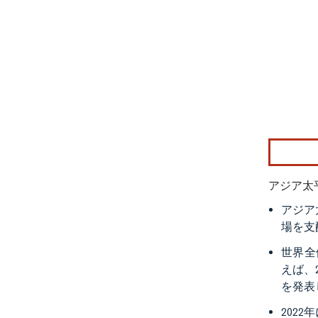
画像 © Mo
アジア太
アジア
場を支
世界全
えば、
を発表
202