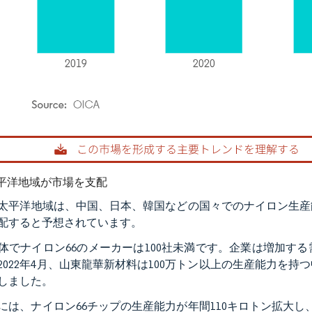
rdor Intelligence。再利用にはCC BY 4.0の表示が必要です。
平洋地域が市場を支配
太平洋地域は、中国、日本、韓国などの国々でのナイロン生産
配すると予想されています。
体でナイロン66のメーカーは100社未満です。企業は増加す
2022年4月、山東龍華新材料は100万トン以上の生産能力を持
しました。
2年には、ナイロン66チップの生産能力が年間110キロトン拡大し、