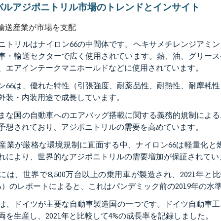
バルアジポニトリル市場のトレンドとインサイト
輸送産業が市場を支配
ニトリルはナイロン66の中間体です。ヘキサメチレンジアミン
車・輸送セクターで広く使用されています。熱、油、グリース
、エアインテークマニホールドなどに使用されています。
ン66は、優れた特性（引張強度、耐薬品性、耐熱性、耐摩耗
外装・内装用途で成長しています。
まな国の自動車へのエアバッグ搭載に関する義務的規制による
予想されており、アジポニトリルの需要を高めています。
産業が厳格な環境規制に直面する中、ナイロン66は軽量化と
れにより、世界的なアジポニトリルの需要増加が保証されてい
2年には、世界で8,500万台以上の乗用車が製造され、2021
CA）のレポートによると、これはパンデミック前の2019年の水
は、ドイツが主要な自動車製造国の一つです。ドイツ自動車工業会（VD
両を生産し、2021年と比較して4%の成長率を記録しました。