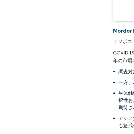
Mordo
アジポニ
COVI
年の市場
調査対
一方、
生体触
択性お
期待さ
アジア
も急成