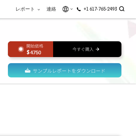
レポート
連絡
+1 617-765-2493
4750