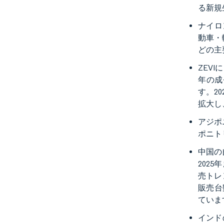
る新規
ナイロ
動車・
どの主
ZEV
年の成
す。2
拡大し
アジポ
ポニト
中国の
202
売トレ
販売台
ていま
インド