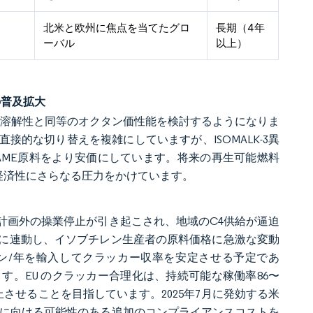
北米と欧州に焦点を当てたグロ
長期（4年
ーバル
以上）
の普及拡大
の低溶解性と同等のオクタン価性能を検討するようになりま
接的な切り替えを複雑にしていますが、ISOMALK-3異
TAME原料をより安価にしています。将来の再生可能燃料
経済性にさらなる圧力をかけています。
、計画外の操業停止が引き起こされ、地域のC4供給が逼迫
に連動し、イソブチレン生産者の原料価格に急激な変動
万トン/年を輸入してクラッカー収率を安定させる予定であ
。EU のクラッカー合理化は、持続可能な稼働率86〜
休止させることを目指しています。2025年7月に発効する米
トに向ける可能性のある追加のコンプライアンスコストを