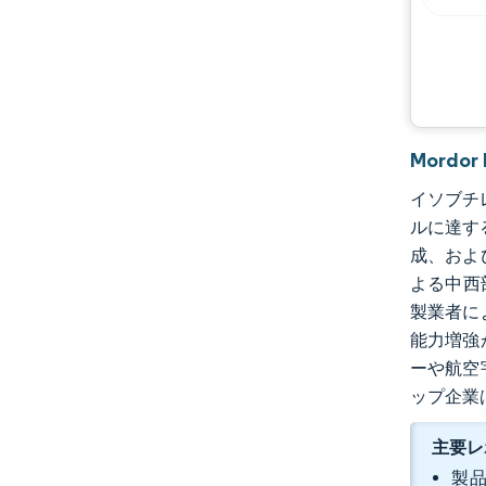
Mordo
イソブチレ
ルに達す
成、およ
よる中西
製業者に
能力増強
ーや航空
ップ企業
主要レ
製品