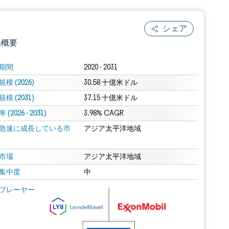
シェア
場概要
期間
2020 - 2031
模 (2026)
30.58 十億米ドル
模 (2031)
37.15 十億米ドル
(2026 - 2031)
3.98% CAGR
急速に成長している市
アジア太平洋地域
.0の表示が必要です。
市場
アジア太平洋地域
集中度
中
 Mordor Intelligence。再利用にはCC BY 4.0の表示が必要です。
プレーヤー