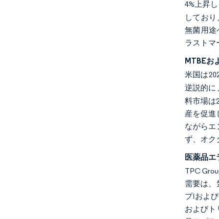
4%上昇
しており
無菌用途
ラストマ
MTBE
米国は20
逆説的に
料市場は2
産を促進
ながらエ
ず、オク
医薬品エ
TPC 
需要は、
プIおよび
およびト