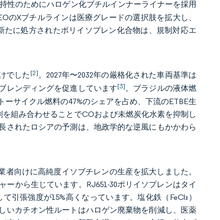
持性のためにハロゲン化ブチルインナーライナーを採用
XEOのXブチルラインは医療グレードの選択肢を拡大し、
れた新たに処方されたポリイソプレン化合物は、規制対応エ
[2]
向けでした
。2027年〜2032年の厳格化された車両基準は
[3]
ブレンディングを促進しています
。ブラジルの液体燃
オットーサイクル燃料の47%のシェアを占め、下流のETBE生
剤を組み合わせることでCOおよび未燃炭化水素を抑制し
延長されたロシアの予測は、地政学的な逆風にもかかわら
処方業者向けに高純度イソブチレンの生産を拡大しました。
から生じています。RJ651-30ポリイソプレンはタイ
較して引張強度が15%高くなっています。塩化鉄（FeCl₃）
しいカチオン性ルートはハロゲン廃棄物を削減し、医薬