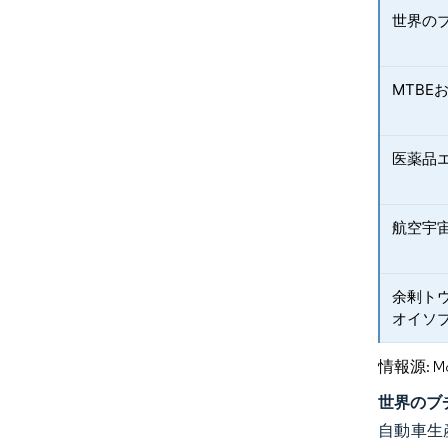
世界の
MTBE
医薬品
航空宇
余剰ト
オイソ
情報源: Mord
世界のブ
自動車生