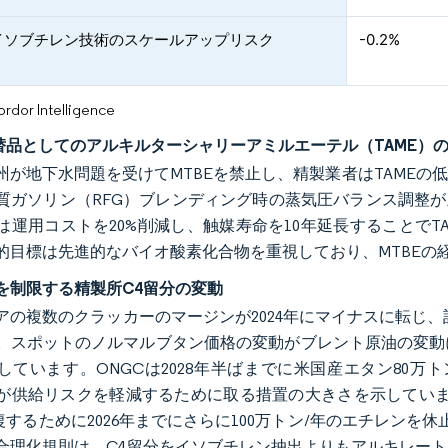
イソブチレン技術のスケールアップリスク
-0.2%
or Intelligence
代替品としてのアルキルターシャリーアミルエーテル（TAME）
3州が地下水問題を受けてMTBEを禁止し、精製業者はTAME
質ガソリン（RFG）ブレンディング時の蒸気圧バランス調整が直
は運用コストを20%削減し、触媒寿命を10年延長することで
的目標は先進的なバイオ酸素化合物を重視しており、MTBEの
を制限する精製所C4留分の変動
アの複数のクラッカーのマージンが2024年にマイナスに転じ
。スポットのノルマルブタン価格の変動がブレント原油の変動
しています。ONGCは2028年半ばまでに米国産エタン80
が供給リスクを軽減するために取る措置の大きさを示しています
回復するために2026年までにさらに100万トン/年のエチレンを
合理化規則は、C4留分をイソブチレン抽出よりもアルキレー