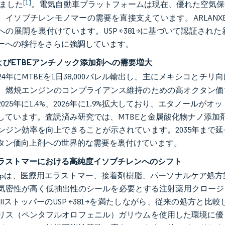
[1]
しました
。電気自動車プラットフォームは現在、優れた空気保
、イソブチレンモノマーの需要を直接支えています。ARLAN
への展開を裏付けています。USP <381>に基づいて認証さ
ーへの移行をさらに強調しています。
およびETBEアンチノック添加剤への需要増大
24年にMTBEを1日38,000バレル輸出し、主にメキシコとチリ
、燃焼エンジンのコンプライアンス維持のための高オクタン価
025年に1.4%、2026年に1.9%拡大しており、エタノールが
しています。査読済み研究では、MTBEと金属酸化物ナノ添加
ンジン効率を向上できることが示されています。2035年まで
タン価向上剤への世界的な需要を裏付けています。
ラストマーにおける高純度イソブチレンへのシフト
Groupは、医療用エラストマー、接着剤樹脂、パーソナルケア
気密性が高く低抽出性のシールを必要とする注射薬用クロージャー
IIストッパーのUSP <381>を満たしながら、従来の処方と比
リス（ペンタフルオロフェニル）ガリウムを使用した環境に優