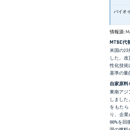
バイオ
情報源: Mord
MTBE
米国の2
した。改
性化技術
基準の量
自家原料
東南アジ
しました
をもたら
り、企業
88%を
国の燃料