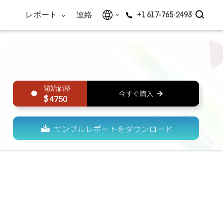
レポート
連絡
+1 617-765-2493
4750