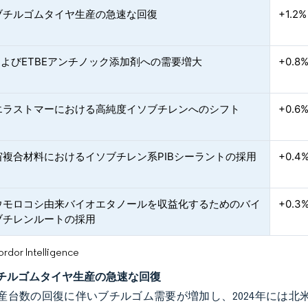
ブチルゴムタイヤ生産の急速な回復
+1.2%
およびETBEアンチノック添加剤への需要増大
+0.8
エラストマーにおける高純度イソブチレンへのシフト
+0.6
宙複合材料におけるイソブチレン系PIBシーラントの採用
+0.4
ウモロコシ由来バイオエタノールを収益化するためのバイ
+0.3
ブチレンルートの採用
or Intelligence
チルゴムタイヤ生産の急速な回復
産台数の回復に伴いブチルゴム需要が増加し、2024年には北