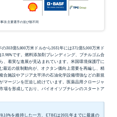
責事項:主要選手の並び順不同
303億5,800万米ドルから2031年には371億5,000万米ド
Rは3.98%です。燃料添加剤ブレンディング、ブチルゴム合
ら、着実な進展が見込まれています。米国環境保護庁に
廃を含む最近の規制動向が、オクタン価向上需要を再編し、精
BA複合施設やアジア太平洋の石油化学設備増強などの新規
がマージンを圧迫し続けています。医薬品用クロージャ
市場を形成しており、バイオイソブチレンのスタートア
.10%を維持した一方、ETBEは2031年までに最速の