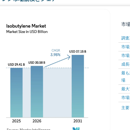
市
調査
市場規
市場規
成長率 
最も
場
画像 © Mordor Intelligence。再利用にはCC BY 4
最大
市場
画像 ©
主要