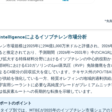
*免
r Intelligenceによるイソブチレン市場分析
ン市場規模は2025年に294億1,000万米ドルと評価され、2026年の
ると推定されており、予測期間（2026年〜2031年）中のCAG
び拡大する特殊材料分野におけるイソブチレンの中心的役割か
部8州におけるE10ガソリンの1psi蒸気圧（RVP）免除撤
よるC4留分の回収拡大を促しています。テキサス州のPO/T
が供給を強化している一方、軽質オレフィンの地域的過剰供給
宇宙用シーラントに必要な高純度グレードがプレミアムニッチ
は低炭素ルートへの長期的な転換を示唆しています。
ポートのポイント
タイプ別では、MTBEが2025年のイソブチレン市場シェアの78