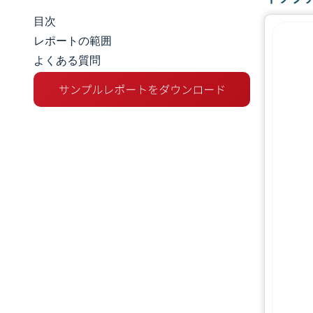
目次
市場規模とシェア
レポートの範囲
よくある質問
市場分析
トレンドとインサイト
セグメント分析
地理分析
競争環境
主要プレーヤー
業界の動向