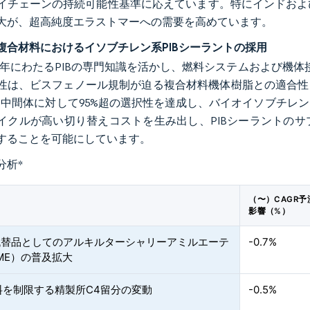
イチェーンの持続可能性基準に応えています。特にインドおよ
大が、超高純度エラストマーへの需要を高めています。
複合材料におけるイソブチレン系PIBシーラントの採用
は85年にわたるPIBの専門知識を活かし、燃料システムおよび機
は、ビスフェノール規制が迫る複合材料機体樹脂との適合性を確保しま
AF）中間体に対して95%超の選択性を達成し、バイオイソブチ
イクルが高い切り替えコストを生み出し、PIBシーラントの
することを可能にしています。
分析
*
（〜）CAGR予
影響（%）
E代替品としてのアルキルターシャリーアミルエーテ
-0.7%
ME）の普及拡大
料を制限する精製所C4留分の変動
-0.5%