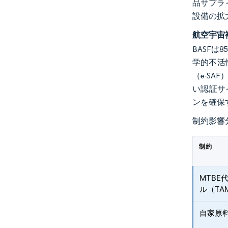
品サプラ
設備の拡
航空宇宙
BASF
学的不活性
（e-S
い認証サ
ンを確保
制約影響
制約
MTB
ル（TA
自家原