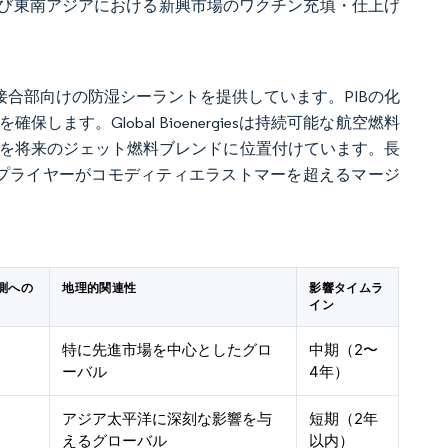
び東南アジアにおける新興市場のワクチン充填・仕上げ
体接合部向けの防湿シーラントを提供しています。PIBの化
す。Global Bioenergiesは持続可能な航空燃料
レンを将来のジェット燃料ブレンドに位置付けています。長
サプライヤーがコモディティエラストマーを超えるマージ
測への
地理的関連性
影響タイムラ
イン
特に先進市場を中心としたグロ
中期（2〜
ーバル
4年）
アジア太平洋に深刻な影響を与
短期（2年
えるグローバル
以内）