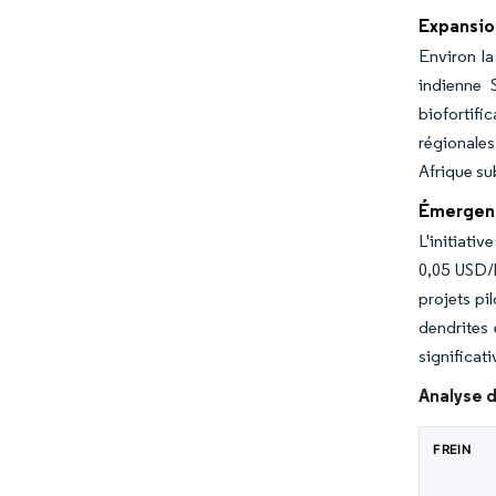
Expansion
Environ la
indienne 
biofortifi
régionales
Afrique su
Émergence
L'initiati
0,05 USD/k
projets pi
dendrites 
significat
Analyse d
FREIN