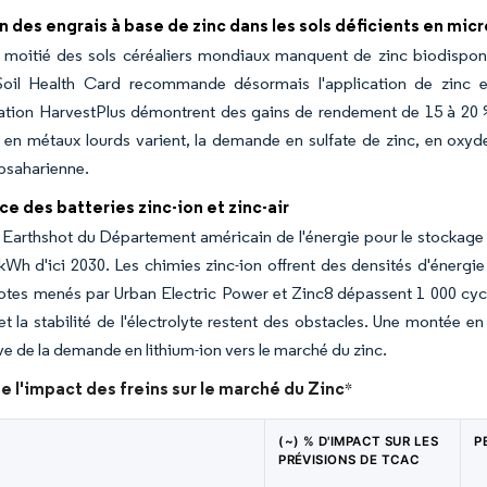
 des engrais à base de zinc dans les sols déficients en mic
 moitié des sols céréaliers mondiaux manquent de zinc biodisponib
Soil Health Card recommande désormais l'application de zinc
cation HarvestPlus démontrent des gains de rendement de 15 à 20 %
 en métaux lourds varient, la demande en sulfate de zinc, en oxyd
bsaharienne.
 des batteries zinc-ion et zinc-air
ve Earthshot du Département américain de l'énergie pour le stockag
Wh d'ici 2030. Les chimies zinc-ion offrent des densités d'énergi
lotes menés par Urban Electric Power et Zinc8 dépassent 1 000 cycl
et la stabilité de l'électrolyte restent des obstacles. Une montée 
ive de la demande en lithium-ion vers le marché du zinc.
e l'impact des freins sur le marché du Zinc
*
(~) % D'IMPACT SUR LES
P
PRÉVISIONS DE TCAC