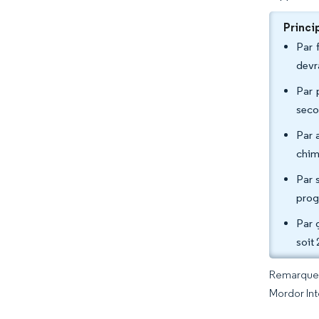
Princi
Par 
devr
Par 
seco
Par 
chim
Par s
prog
Par 
soit
Remarque :
Mordor Int