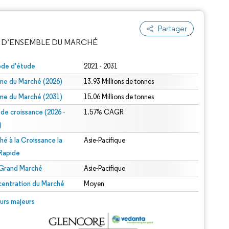
Partager
 D’ENSEMBLE DU MARCHÉ
ode d'étude
2021 - 2031
me du Marché (2026)
13.93 Millions de tonnes
me du Marché (2031)
15.06 Millions de tonnes
 de croissance (2026 -
1.57% CAGR
)
hé à la Croissance la
Asie-Pacifique
e attribution sous CC BY 4.0.
 Rapide
 Grand Marché
Asie-Pacifique
entration du Marché
Moyen
© Mordor Intelligence. La réutilisation nécessite une attribution sous CC BY 4.0.
urs majeurs