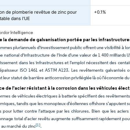
ion de plomberie revêtue de zinc pour
+0.1%
table dans l'UE
rdor Intelligence
 la demande de galvanisation portée par les infrastructure
mmes pluriannuels d'investissement public offrent une visibilité à l
national d'infrastructure de l'Inde d'une valeur de 1 400 milliards U
stissement dans les infrastructures et l'emploi nécessitent des centa
épaisseur ISO 1461 et ASTM A123. Les revêtements galvanisés off
t leur statut de barrière anticorrosion privilégiée là où l'économie du
e de l'acier résistant à la corrosion dans les véhicules élec
ormes de véhicules électriques à batterie spécifient des revêtements e
rmiques, tandis que les monopieux d'éoliennes offshore s'appuient su
 pour lutter contre l'attaque par les chlorures. Bien que les acier
tonnage total d'acier revêtu augmente suffisamment rapidement pour
[1]
 au marché du zinc
.