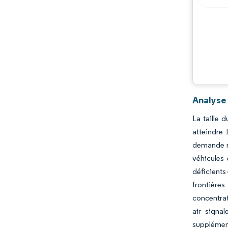
Analyse
La taille 
atteindre 
demande re
véhicules 
déficients
frontières
concentrat
air signa
supplément