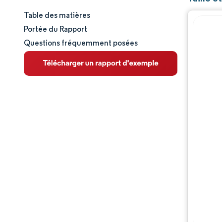
Table des matières
Taille et part de marché
Portée du Rapport
Questions fréquemment posées
Analyse du marché
Tendances et perspectives
Analyse des segments
Analyse géographique
Paysage concurrentiel
Acteurs majeurs
Évolutions de l'industrie