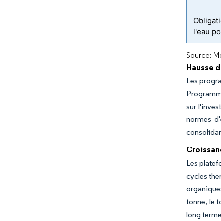
Obligat
l'eau po
Source: Mo
Hausse de
Les progra
Programme 
sur l'inve
normes d'
consolidan
Croissanc
Les platef
cycles the
organiques
tonne, le 
long terme