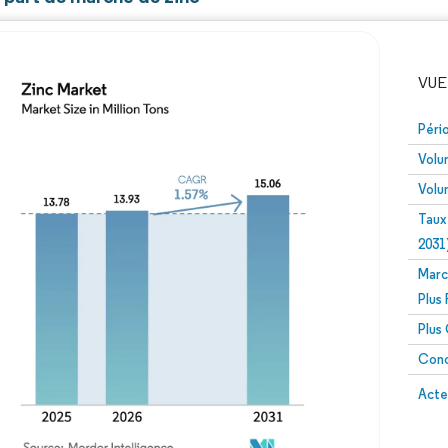
VUE
Péri
Volu
Volu
Taux
2031
Marc
Image © Mordor Intelligence. La réutilisation nécessite un
Plus
Plus
Conc
Image 
Acte