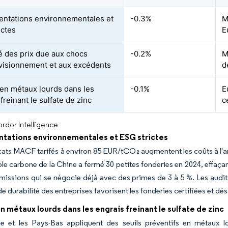
ntations environnementales et
-0.3%
M
ictes
E
té des prix due aux chocs
-0.2%
M
visionnement et aux excédents
d
 en métaux lourds dans les
-0.1%
E
freinant le sulfate de zinc
c
rdor Intelligence
tations environnementales et ESG strictes
icats MACF tarifés à environ 85 EUR/tCO₂ augmentent les coûts à l'arr
le carbone de la Chine a fermé 30 petites fonderies en 2024, effaçan
émissions qui se négocie déjà avec des primes de 3 à 5 %. Les audit
de durabilité des entreprises favorisent les fonderies certifiées et dé
n métaux lourds dans les engrais freinant le sulfate de zinc
ne et les Pays-Bas appliquent des seuils préventifs en métaux