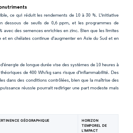
ronutriments
le, ce qui réduit les rendements de 10 à 30 %. L'initiative
 en dessous de seuils de 0,6 ppm, et les programmes de
 avec des semences enrichies en zinc. Bien que les limites
e et en chélates continue d'augmenter en Asie du Sud et en
e d'énergie de longue durée vise des systèmes de 10 heures à
e théoriques de 400 Wh/kg sans risque d'inflammabilité. Des
es dans des conditions contrôlées, bien que la maîtrise des
en puissance réussie pourrait rediriger une part modeste mais
ERTINENCE GÉOGRAPHIQUE
HORIZON
TEMPOREL DE
L'IMPACT