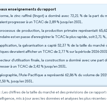
paux enseignements du rapport
forme, le zinc raffiné (lingot) a dominé avec 72,21 % de la part d
aient progresser à un TCAC de 2,89 % jusqu'en 2031.
processus de production, la production primaire représentait 65,6
ndaire est en passe d'enregistrer le TCAC le plus rapide, soit 2,71 %
application, la galvanisation a capté 52,37 % de la taille du marché 
iques devraient afficher un TCAC de 2,77 % sur la période 2026-203
ecteur d'utilisation finale, la construction a dominé avec une part de
resser à un TCAC de 2,42 % jusqu'en 2031.
géographie, l'Asie-Pacifique a représenté 62,86 % du volume de 2025
 2,50 %, jusqu'en 2031.
 Les chiffres de la taille du marché et des prévisions de ce rapport
elligence, mis à jour avec les données et analyses les plus récentes