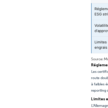
Régleme
ESG str
Volatili
d'appro
Limites
engrais 
Source: Mo
Réglemen
Les certif
route doub
à faibles 
reporting 
Limites e
L'Allemag