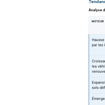
Tendanc
Analyse d
MOTEUR
Hausse 
par les 
Croissan
les véh
renouve
Expansi
sols dé
Émergen