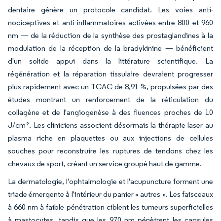
dentaire génère un protocole candidat. Les voies anti-
nociceptives et anti-inflammatoires activées entre 800 et 960
nm — de la réduction de la synthèse des prostaglandines à la
modulation de la réception de la bradykinine — bénéficient
d'un solide appui dans la littérature scientifique. La
régénération et la réparation tissulaire devraient progresser
plus rapidement avec un TCAC de 8,91 %, propulsées par des
études montrant un renforcement de la réticulation du
collagène et de l'angiogenèse à des fluences proches de 10
J/cm². Les cliniciens associent désormais la thérapie laser au
plasma riche en plaquettes ou aux injections de cellules
souches pour reconstruire les ruptures de tendons chez les
chevaux de sport, créant un service groupé haut de gamme.
La dermatologie, l'ophtalmologie et l'acupuncture forment une
triade émergente à l'intérieur du panier « autres ». Les faisceaux
à 660 nm à faible pénétration ciblent les tumeurs superficielles
à mastocytes, tandis que les 970 nm pénètrent les capsules