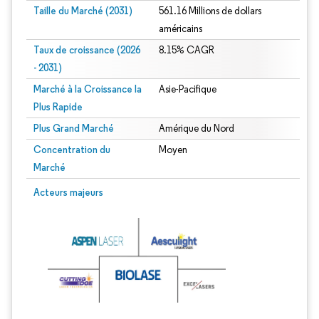
Taille du Marché (2031)
561.16 Millions de dollars
américains
Taux de croissance (2026
8.15% CAGR
- 2031)
Marché à la Croissance la
Asie-Pacifique
Plus Rapide
Plus Grand Marché
Amérique du Nord
Concentration du
Moyen
Marché
Image © Mordor Intelligence. La réutilisation nécessite une attribution sous CC 
Acteurs majeurs