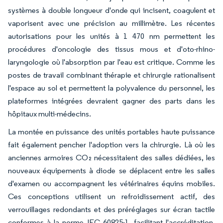
systèmes à double longueur d'onde qui incisent, coagulent et
vaporisent avec une précision au millimètre. Les récentes
autorisations pour les unités à 1 470 nm permettent les
procédures d'oncologie des tissus mous et d'oto-rhino-
laryngologie où l'absorption par l'eau est critique. Comme les
postes de travail combinant thérapie et chirurgie rationalisent
l'espace au sol et permettent la polyvalence du personnel, les
plateformes intégrées devraient gagner des parts dans les
hôpitaux multi-médecins.
La montée en puissance des unités portables haute puissance
fait également pencher l'adoption vers la chirurgie. Là où les
anciennes armoires CO₂ nécessitaient des salles dédiées, les
nouveaux équipements à diode se déplacent entre les salles
d'examen ou accompagnent les vétérinaires équins mobiles.
Ces conceptions utilisent un refroidissement actif, des
verrouillages redondants et des préréglages sur écran tactile
conformes à la norme IEC 60825-1, facilitant l'accréditation.