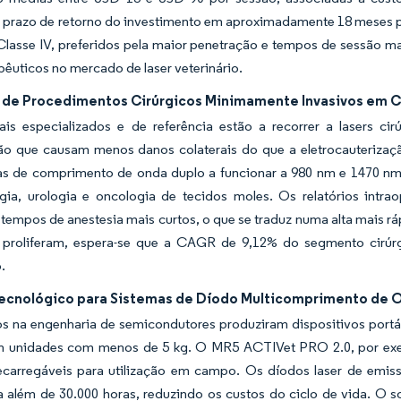
 prazo de retorno do investimento em aproximadamente 18 meses 
Classe IV, preferidos pela maior penetração e tempos de sessão m
apêuticos no mercado de laser veterinário.
de Procedimentos Cirúrgicos Minimamente Invasivos em C
ais especializados e de referência estão a recorrer a lasers ci
ão que causam menos danos colaterais do que a eletrocauterizaç
as de comprimento de onda duplo a funcionar a 980 nm e 1470 nm 
gia, urologia e oncologia de tecidos moles. Os relatórios intr
 tempos de anestesia mais curtos, o que se traduz numa alta mais rá
a proliferam, espera-se que a CAGR de 9,12% do segmento cirúrg
.
ecnológico para Sistemas de Díodo Multicomprimento de On
s na engenharia de semicondutores produziram dispositivos port
 unidades com menos de 5 kg. O MR5 ACTIVet PRO 2.0, por exe
recarregáveis para utilização em campo. Os díodos laser de emis
a além de 30.000 horas, reduzindo os custos do ciclo de vida. O 