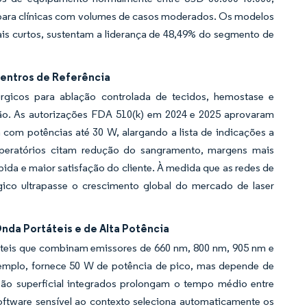
para clínicas com volumes de casos moderados. Os modelos
ais curtos, sustentam a liderança de 48,49% do segmento de
entros de Referência
rúrgicos para ablação controlada de tecidos, hemostase e
ão. As autorizações FDA 510(k) em 2024 e 2025 aprovaram
com potências até 30 W, alargando a lista de indicações a
aoperatórios citam redução do sangramento, margens mais
pida e maior satisfação do cliente. À medida que as redes de
ico ultrapasse o crescimento global do mercado de laser
da Portáteis e de Alta Potência
áteis que combinam emissores de 660 nm, 800 nm, 905 nm e
mplo, fornece 50 W de potência de pico, mas depende de
são superficial integrados prolongam o tempo médio entre
software sensível ao contexto seleciona automaticamente os