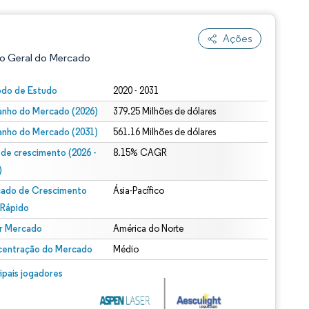
Ações
o Geral do Mercado
odo de Estudo
2020 - 2031
nho do Mercado (2026)
379.25 Milhões de dólares
nho do Mercado (2031)
561.16 Milhões de dólares
 de crescimento (2026 -
8.15% CAGR
)
ado de Crescimento
Ásia-Pacífico
ão conforme CC BY 4.0.
 Rápido
r Mercado
América do Norte
entração do Mercado
Médio
m © Mordor Intelligence. O reuso requer atribuição conforme CC BY 4.0.
cipais jogadores