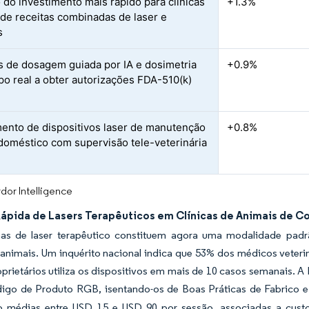
 do investimento mais rápido para clínicas
+1.3%
 de receitas combinadas de laser e
s
 de dosagem guiada por IA e dosimetria
+0.9%
o real a obter autorizações FDA-510(k)
ento de dispositivos laser de manutenção
+0.8%
doméstico com supervisão tele-veterinária
dor Intelligence
ápida de Lasers Terapêuticos em Clínicas de Animais de 
as de laser terapêutico constituem agora uma modalidade padr
animais. Um inquérito nacional indica que 53% dos médicos veteri
prietários utiliza os dispositivos em mais de 10 casos semanais. A 
igo de Produto RGB, isentando-os de Boas Práticas de Fabrico e
o médias entre USD 15 e USD 90 por sessão, associadas a cust