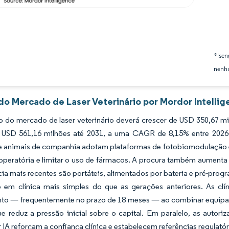
*Isen
nenhu
 do Mercado de Laser Veterinário por Mordor Intellig
 do mercado de laser veterinário deverá crescer de USD 350,67 m
a USD 561,16 milhões até 2031, a uma CAGR de 8,15% entre 2026-
e animais de companhia adotam plataformas de fotobiomodulação e 
-operatória e limitar o uso de fármacos. A procura também aument
cia mais recentes são portáteis, alimentados por bateria e pré-pro
o em clínica mais simples do que as gerações anteriores. As cl
nto — frequentemente no prazo de 18 meses — ao combinar equipa
e reduz a pressão inicial sobre o capital. Em paralelo, as auto
 IA reforçam a confiança clínica e estabelecem referências regulató