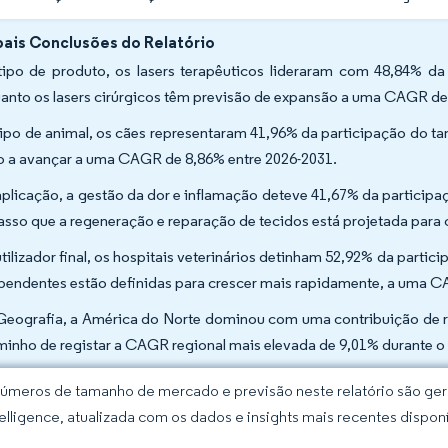
pais Conclusões do Relatório
tipo de produto, os lasers terapêuticos lideraram com 48,84% da
anto os lasers cirúrgicos têm previsão de expansão a uma CAGR de
tipo de animal, os cães representaram 41,96% da participação do t
o a avançar a uma CAGR de 8,86% entre 2026-2031.
aplicação, a gestão da dor e inflamação deteve 41,67% da particip
asso que a regeneração e reparação de tecidos está projetada para
utilizador final, os hospitais veterinários detinham 52,92% da partic
pendentes estão definidas para crescer mais rapidamente, a uma C
Geografia, a América do Norte dominou com uma contribuição de re
minho de registar a CAGR regional mais elevada de 9,01% durante o 
úmeros de tamanho de mercado e previsão neste relatório são gera
elligence, atualizada com os dados e insights mais recentes disponí