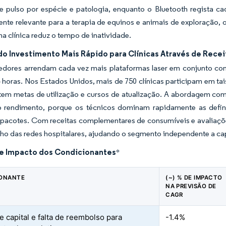
e pulso por espécie e patologia, enquanto o Bluetooth regista c
nte relevante para a terapia de equinos e animais de exploração, 
a clínica reduz o tempo de inatividade.
do Investimento Mais Rápido para Clínicas Através de Rece
edores arrendam cada vez mais plataformas laser em conjunto com 
 horas. Nos Estados Unidos, mais de 750 clínicas participam em ta
tem metas de utilização e cursos de atualização. A abordagem co
 rendimento, porque os técnicos dominam rapidamente as defin
 pacotes. Com receitas complementares de consumíveis e avaliaçõ
o das redes hospitalares, ajudando o segmento independente a cap
de Impacto dos Condicionantes
*
IONANTE
(~) % DE IMPACTO
NA PREVISÃO DE
CAGR
e capital e falta de reembolso para
-1.4%