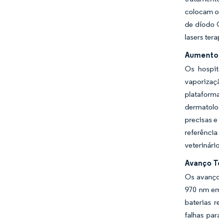
colocam o
de díodo 
lasers ter
Aumento 
Os hospit
vaporizaç
plataform
dermatolo
precisas e
referênci
veterinário
Avanço T
Os avanço
970 nm em
baterias 
falhas par