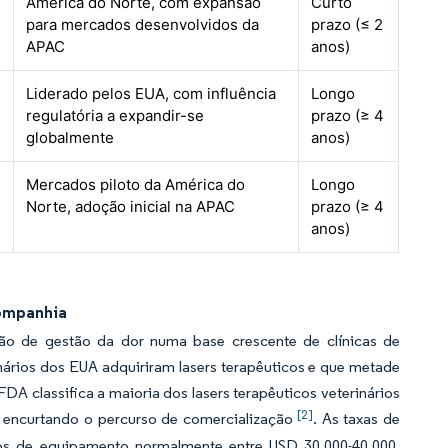
América do Norte, com expansão
Curto
para mercados desenvolvidos da
prazo (≤ 2
APAC
anos)
Liderado pelos EUA, com influência
Longo
regulatória a expandir-se
prazo (≥ 4
globalmente
anos)
Mercados piloto da América do
Longo
Norte, adoção inicial na APAC
prazo (≥ 4
anos)
Companhia
ão de gestão da dor numa base crescente de clínicas de
nários dos EUA adquiriram lasers terapêuticos e que metade
FDA classifica a maioria dos lasers terapêuticos veterinários
[2]
 encurtando o percurso de comercialização
. As taxas de
os de equipamento normalmente entre USD 30.000-40.000,