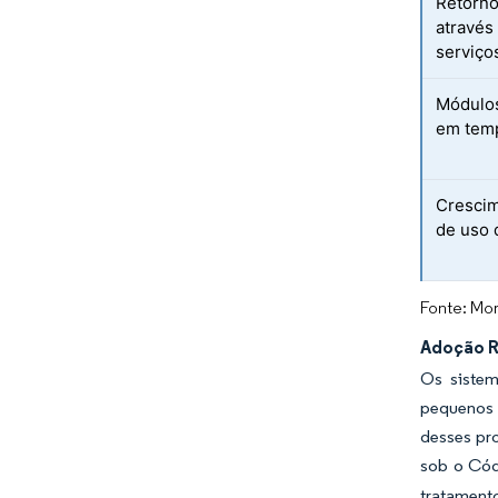
Retorno
através
serviço
Módulos
em temp
Crescim
de uso 
Fonte: Mor
Adoção R
Os sistem
pequenos 
desses pro
sob o Cód
tratament