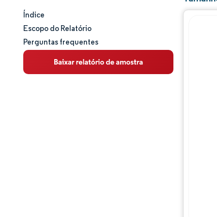
Índice
Tamanho e participação de mercado
Escopo do Relatório
Perguntas frequentes
Análise de mercado
Tendências e insights
Análise de segmentos
Análise geográfica
Panorama competitivo
Principais jogadores
Desenvolvimentos da indústria