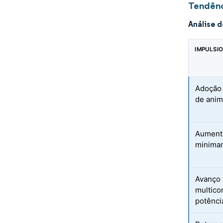
Tendênc
Análise 
IMPULSI
Adoção 
de anim
Aumento
minimam
Avanço 
multico
potênci