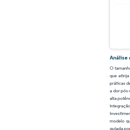
Análise
O tamanho
que atinj
práticas d
a dor pós
alta potên
integraçã
investime
modelo qu
guiada por