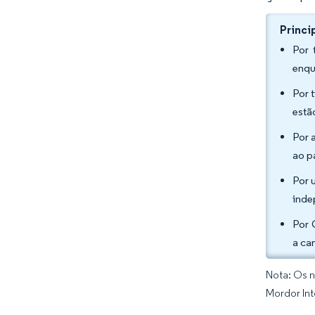
Princi
Por 
enqu
Por 
estã
Por 
ao p
Por 
inde
Por 
a ca
Nota: Os n
Mordor Int