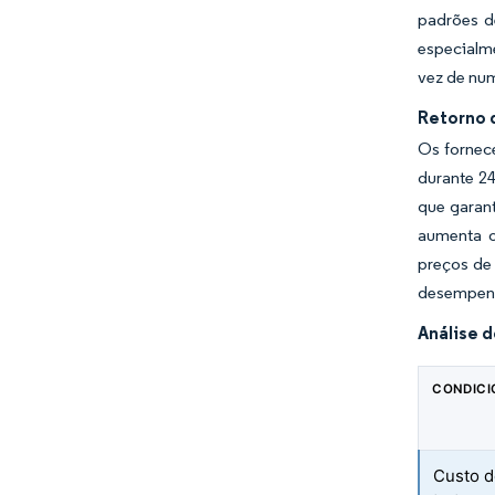
padrões d
especialme
vez de num
Retorno 
Os fornec
durante 24
que garan
aumenta o
preços de
desempenh
Análise 
CONDIC
Custo d