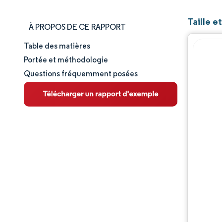
Taille 
À PROPOS DE CE RAPPORT
Table des matières
Taille et part de marché
Portée et méthodologie
Questions fréquemment posées
Analyse du marché
Tendances et perspectives
Analyse des segments
Analyse géographique
Paysage réglementaire
Paysage concurrentiel
Acteurs majeurs