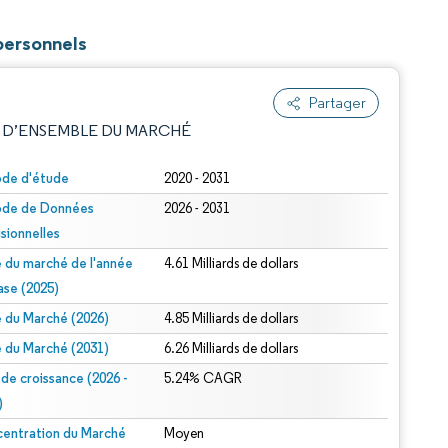
personnels
Partager
 D’ENSEMBLE DU MARCHÉ
ode d'étude
2020 - 2031
ode de Données
2026 - 2031
isionnelles
le du marché de l'année
4.61 Milliards de dollars
ase (2025)
le du Marché (2026)
4.85 Milliards de dollars
e attribution sous CC BY 4.0.
le du Marché (2031)
6.26 Milliards de dollars
 de croissance (2026 -
5.24% CAGR
)
entration du Marché
Moyen