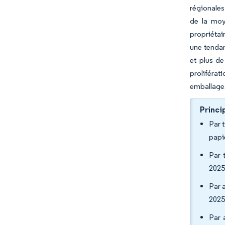
régionales
de la moy
propriétai
une tendan
et plus de
proliféra
emballages
Princi
Par 
papi
Par 
2025
Par 
2025
Par 