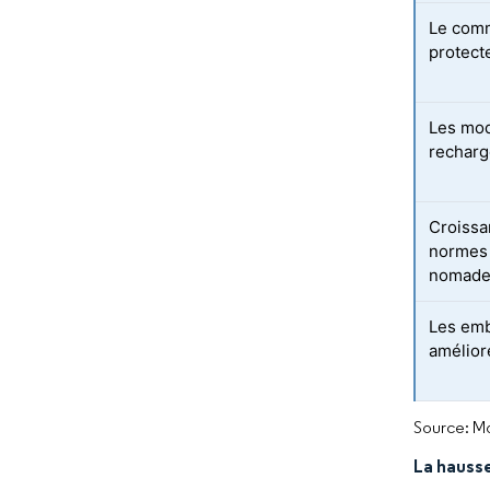
Le comm
protecte
Les mod
recharg
Croissa
normes
nomade
Les emb
améliore
Source: Mo
La hauss