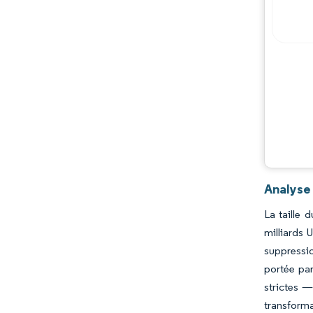
Opportunités et perspectives
Évolutions de l'industrie
Analyse
La taille 
milliards 
suppressio
portée par
strictes —
transforma