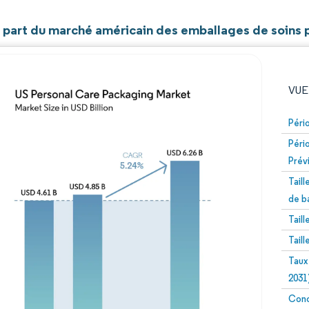
et part du marché américain des emballages de soins 
VUE
Péri
Péri
Prév
Tail
de b
Tail
Image © Mordor Intelligence. La réutilisation nécessite un
Tail
Taux
2031
Conc