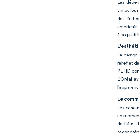
Les dépen
annuelles 
des finiti
américain 
à la qualité
L'esthét
Le design 
relief et 
PEHD conve
L'Oréal a
l'apparence
Le comme
Les canaux
un moment 
de fuite, 
secondaire