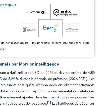
© Mordor Intelligence. La réutilisation nécessite une attribution sous CC BY 4.0.
urs majeurs
 de non-responsabilité : les principaux acteurs sont triés sans ordre
ulier
nnels par Mordor Intelligence
uée à 4,61 milliards USD en 2025 et devrait croître de 4,85
C de 5,24 % durant la période de prévision (2026-2031). Les
croissants et la quête d'emballages visuellement attrayants
 philosophies de conception. Des réglementations étatiques
ntionnellement ajoutés dans les cosmétiques — poussent les
[1]
s infrastructures de recyclage.
Les habitudes de dépenses