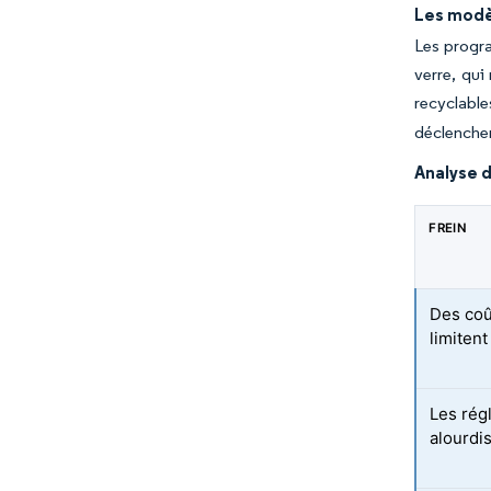
Les modè
Les progr
verre, qui
recyclables
déclenchen
Analyse d
FREIN
Des coû
limitent
Les rég
alourdi