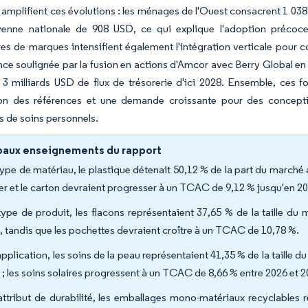
 amplifient ces évolutions : les ménages de l'Ouest consacrent 1 03
enne nationale de 908 USD, ce qui explique l'adoption précoc
res de marques intensifient également l'intégration verticale pour 
ce soulignée par la fusion en actions d'Amcor avec Berry Global en 
 3 milliards USD de flux de trésorerie d'ici 2028. Ensemble, ces f
tion des références et une demande croissante pour des concept
 de soins personnels.
paux enseignements du rapport
type de matériau, le plastique détenait 50,12 % de la part du marché
er et le carton devraient progresser à un TCAC de 9,12 % jusqu'en 2
type de produit, les flacons représentaient 37,65 % de la taille d
, tandis que les pochettes devraient croître à un TCAC de 10,78 %.
application, les soins de la peau représentaient 41,35 % de la taille
 ; les soins solaires progressent à un TCAC de 8,66 % entre 2026 et 
attribut de durabilité, les emballages mono-matériaux recyclables