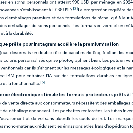
ses en soins personnels ont atteint 908 USD par ménage en 2024 
[2]
moyennes s'établissaient à 1 038 USD.
La progression régulière des
ons d'emballages premium et des formulations de niche, qui à leur t
des emballages de soins personnels. Les formats en verre et en méta
 et à la durabilité.
ique prête pour Instagram accélère la premiumisation
joue désormais un double rôle de canal marketing, incitant les mar
des coloris personnalisés qui se photographient bien. Les pots en ve
ntionnels car ils s'alignent sur les messages écologiques et la narr
vec IBM pour entraîner l'IA sur des formulations durables soulig
[3]
 et la fonctionnalité.
rce électronique stimule les formats protecteurs prêts à l
 de vente directe aux consommateurs nécessitent des emballages capa
de déballage engageant. Les pochettes renforcées, les tubes inver
d'écrasement et de vol sans alourdir les coûts de fret. Les marques
s mono-matériaux réduisent les émissions et les frais d'expédition tout