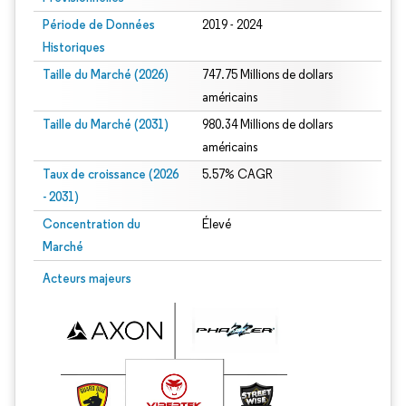
Période de Données
2019 - 2024
Historiques
Taille du Marché (2026)
747.75 Millions de dollars
américains
Taille du Marché (2031)
980.34 Millions de dollars
américains
Taux de croissance (2026
5.57% CAGR
- 2031)
Concentration du
Élevé
Marché
Image © Mordor Intelligence. La réutilisation nécessite une attribution sous CC 
Acteurs majeurs