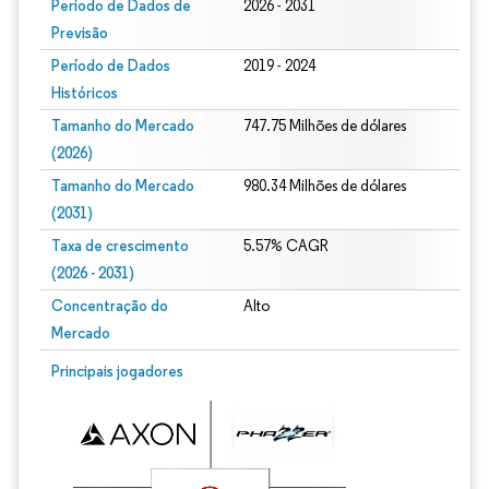
Período de Dados de
2026 - 2031
Previsão
Período de Dados
2019 - 2024
Históricos
Tamanho do Mercado
747.75 Milhões de dólares
(2026)
Tamanho do Mercado
980.34 Milhões de dólares
(2031)
Taxa de crescimento
5.57% CAGR
(2026 - 2031)
Concentração do
Alto
Mercado
Imagem © Mordor Intelligence. O reuso requer atribuição conforme CC BY 4.0.
Principais jogadores