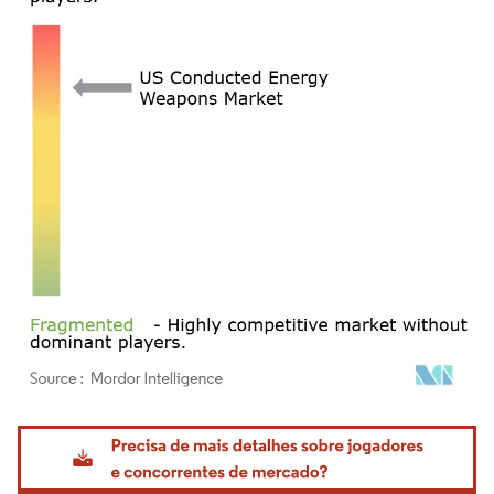
Imagem © Mordor Intelligence. O reuso requer atribuição conforme CC BY 4.0.