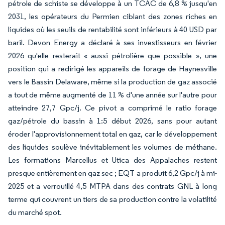
pétrole de schiste se développe à un TCAC de 6,8 % jusqu'en
2031, les opérateurs du Permien ciblant des zones riches en
liquides où les seuils de rentabilité sont inférieurs à 40 USD par
baril. Devon Energy a déclaré à ses investisseurs en février
2026 qu'elle resterait « aussi pétrolière que possible », une
position qui a redirigé les appareils de forage de Haynesville
vers le Bassin Delaware, même si la production de gaz associé
a tout de même augmenté de 11 % d'une année sur l'autre pour
atteindre 27,7 Gpc/j. Ce pivot a comprimé le ratio forage
gaz/pétrole du bassin à 1:5 début 2026, sans pour autant
éroder l'approvisionnement total en gaz, car le développement
des liquides soulève inévitablement les volumes de méthane.
Les formations Marcellus et Utica des Appalaches restent
presque entièrement en gaz sec ; EQT a produit 6,2 Gpc/j à mi-
2025 et a verrouillé 4,5 MTPA dans des contrats GNL à long
terme qui couvrent un tiers de sa production contre la volatilité
du marché spot.