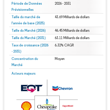
Période de Données
2026 - 2031
Prévisionnelles
Taille du marché de
43.69 Milliards de dollars
l'année de base (2025)
Taille du Marché (2026)
46.45 Milliards de dollars
Taille du Marché (2031)
63.11 Milliards de dollars
Taux de croissance (2026
6.32% CAGR
- 2031)
Concentration du
Moyen
Marché
Image © Mordor Intelligence. La réutilisation nécessite une attribution sous CC 
Acteurs majeurs