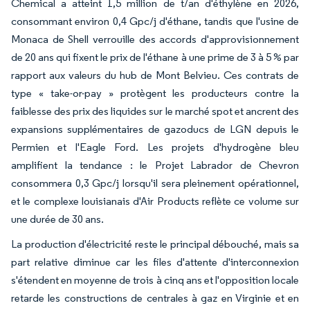
Chemical a atteint 1,5 million de t/an d'éthylène en 2026,
consommant environ 0,4 Gpc/j d'éthane, tandis que l'usine de
Monaca de Shell verrouille des accords d'approvisionnement
de 20 ans qui fixent le prix de l'éthane à une prime de 3 à 5 % par
rapport aux valeurs du hub de Mont Belvieu. Ces contrats de
type « take-or-pay » protègent les producteurs contre la
faiblesse des prix des liquides sur le marché spot et ancrent des
expansions supplémentaires de gazoducs de LGN depuis le
Permien et l'Eagle Ford. Les projets d'hydrogène bleu
amplifient la tendance : le Projet Labrador de Chevron
consommera 0,3 Gpc/j lorsqu'il sera pleinement opérationnel,
et le complexe louisianais d'Air Products reflète ce volume sur
une durée de 30 ans.
La production d'électricité reste le principal débouché, mais sa
part relative diminue car les files d'attente d'interconnexion
s'étendent en moyenne de trois à cinq ans et l'opposition locale
retarde les constructions de centrales à gaz en Virginie et en