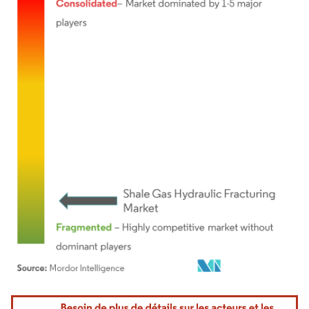
Image © Mordor Intelligence. La réutilisation nécessite une attribution sous CC BY 4.