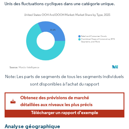
Unis des fluctuations cycliques dans une catégorie unique.
Note: Les parts de segments de tous les segments individuels
Image © Mordor Intelligence. La réutilisation nécessite une attribution sous CC BY 4.
sont disponibles à l'achat du rapport
Analyse géographique