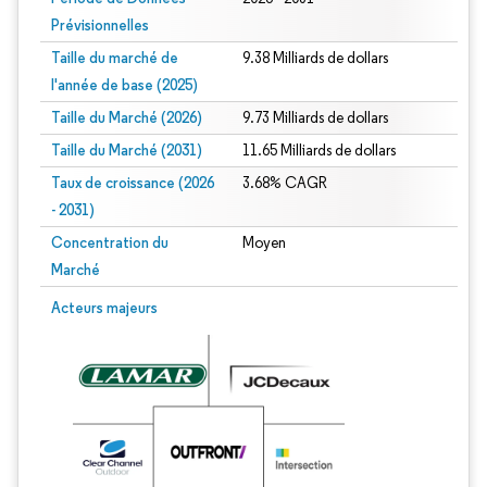
Prévisionnelles
Taille du marché de
9.38 Milliards de dollars
l'année de base (2025)
Taille du Marché (2026)
9.73 Milliards de dollars
Taille du Marché (2031)
11.65 Milliards de dollars
Taux de croissance (2026
3.68% CAGR
- 2031)
Concentration du
Moyen
Marché
Image © Mordor Intelligence. La réutilisation nécessite une attribution sous CC 
Acteurs majeurs