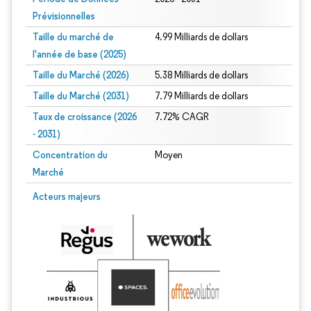
Prévisionnelles
Taille du marché de
4.99 Milliards de dollars
l'année de base (2025)
Taille du Marché (2026)
5.38 Milliards de dollars
Taille du Marché (2031)
7.79 Milliards de dollars
Taux de croissance (2026
7.72% CAGR
- 2031)
Concentration du
Moyen
Marché
Image © Mordor Intelligence. La réutilisation nécessite une attribution sous CC 
Acteurs majeurs