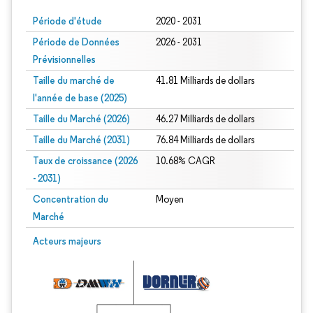
Période d'étude
2020 - 2031
Période de Données
2026 - 2031
Prévisionnelles
Taille du marché de
41.81 Milliards de dollars
l'année de base (2025)
Taille du Marché (2026)
46.27 Milliards de dollars
Taille du Marché (2031)
76.84 Milliards de dollars
Taux de croissance (2026
10.68% CAGR
- 2031)
Concentration du
Moyen
Marché
Image © Mordor Intelligence. La réutilisation nécessite une attribution sous CC 
Acteurs majeurs