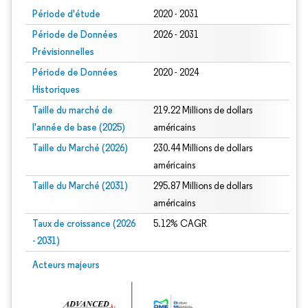
Période d'étude
2020 - 2031
Période de Données
2026 - 2031
Prévisionnelles
Période de Données
2020 - 2024
Historiques
Taille du marché de
219.22 Millions de dollars
l'année de base (2025)
américains
Taille du Marché (2026)
230.44 Millions de dollars
américains
Taille du Marché (2031)
295.87 Millions de dollars
américains
Taux de croissance (2026
5.12% CAGR
- 2031)
Image © Mordor Intelligence. La réutilisation nécessite une attribution sous CC 
Acteurs majeurs