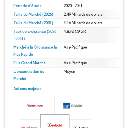
Période d'étude
2020 - 2031
Taille du Marché (2026)
2.49 Milliards de dollars
Taille du Marché (2031)
3.16 Milliards de dollars
Taux de croissance (2026
4.83% CAGR
- 2031)
Marché à la Croissance la
Asie-Pacifique
Plus Rapide
Plus Grand Marché
Asie-Pacifique
Concentration du
Moyen
Marché
Image © Mordor Intelligence. La réutilisation nécessite une attribution sous CC 
Acteurs majeurs