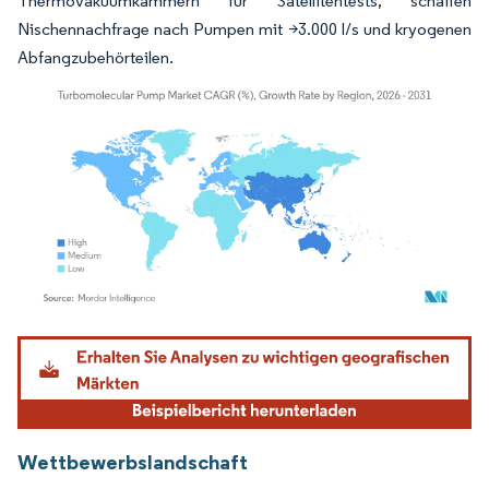
Thermovakuumkammern für Satellitentests, schaffen
Nischennachfrage nach Pumpen mit >3.000 l/s und kryogenen
Abfangzubehörteilen.
Bild © Mordor Intelligence. Wiederverwendung erfordert Namensnennung gemäß
Wettbewerbslandschaft