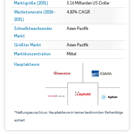
Marktgröße (2031)
3.16 Milliarden US-Dollar
Wachstumsrate (2026 -
4.83% CAGR
2031)
Schnellstwachsender
Asien-Pazifik
Markt
Größter Markt
Asien-Pazifik
Marktkonzentration
Mittel
Bild © Mordor Intelligence. Wiederverwendung erfordert Namensnennung gem
Hauptakteure
*Haftungsausschluss: Hauptakteure in keiner bestimmten Reihenfolge
sortiert