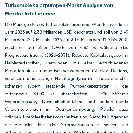
Turbomolekularpumpen-Markt Analyse von
Mordor Intelligence
Die Marktgröße des Turbomolekularpumpen-Marktes wurde im
Jahr 2025 auf 2,38 Milliarden USD geschätzt und soll von 2,49
Milliarden USD im Jahr 2026 auf 3,16 Milliarden USD bis 2031
wachsen, bei einer CAGR von 4,83 % während des
Prognosezeitraums (2026–2031). Robuste Kapitalausgaben in
Halbleiterfabriken, verbunden mit einer entschiedenen
Migration hin zu magnetisch schwebenden (Maglev-)Designs,
verankern eine stetige Nachfragedynamik. Endverbraucher
schätzen zudem steigende Pumpenkapazitäten – die
mittlerweile 3.000 l/s überschreiten – für höheren
Waferdurchsatz, Dünnschichteffizienz und aufkommende
Vakuumtoleranzen im Quantencomputing. Parallel dazu
drängen Energieeffizienzvorschriften und Netto-Null-Agenden
die Hersteller dazu, den Stromverbrauch zu senken und
Software für vorausschauende Wartung einzuführen, die