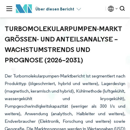
Über diesen Bericht
TURBOMOLEKULARPUMPEN-MARKT
GRÖSSEN- UND ANTEILSANALYSE – W
ACHSTUMSTRENDS UND P
ROGNOSE (2026–2031)
Der Turbomolekularpumpen-Marktbericht ist segmentiert nach
Produkttyp (ölgeschmiert, hybrid und weitere), Lagerdesign
(magnetisch, keramisch und hybrid), Kühlmethode (luftgekühlt,
wassergekühlt und kryogekühlt),
Pumpgeschwindigkeitskapazität (weniger als 300 l/s und
weitere), Anwendung (analytisch, Halbleiter und weitere),
Endverbraucher (Elektronik, Forschung und weitere) sowie
Geografie. Die Marktprognosen werden in Wertangaben (USD)