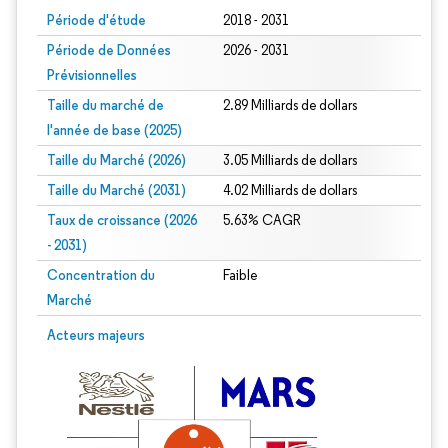
Période d'étude
2018 - 2031
Période de Données
2026 - 2031
Prévisionnelles
Taille du marché de
2.89 Milliards de dollars
l'année de base (2025)
Taille du Marché (2026)
3.05 Milliards de dollars
Taille du Marché (2031)
4.02 Milliards de dollars
Taux de croissance (2026
5.63% CAGR
- 2031)
Concentration du
Faible
Marché
Image © Mordor Intelligence. La réutilisation nécessite une attribution sous CC 
Acteurs majeurs