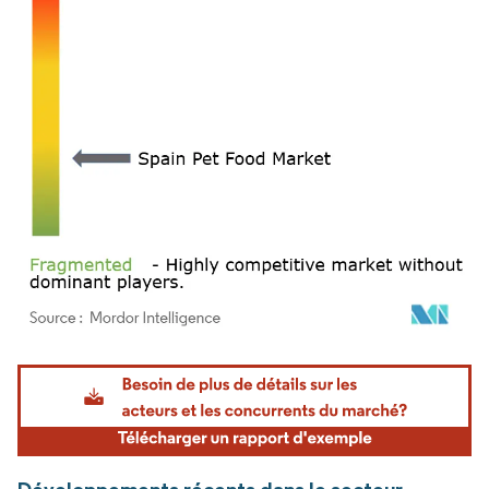
Image © Mordor Intelligence. La réutilisation nécessite une attribution sous CC BY 4.