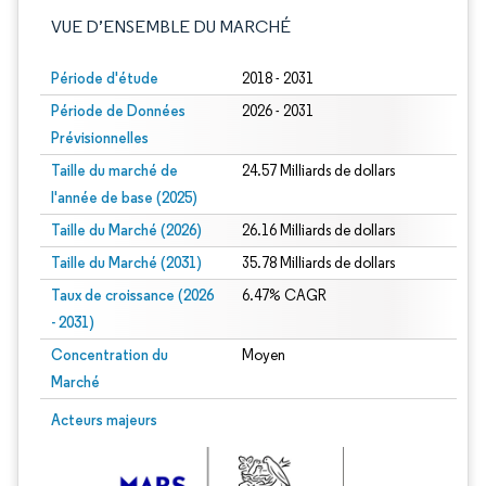
VUE D’ENSEMBLE DU MARCHÉ
Période d'étude
2018 - 2031
Période de Données
2026 - 2031
Prévisionnelles
Taille du marché de
24.57 Milliards de dollars
l'année de base (2025)
Taille du Marché (2026)
26.16 Milliards de dollars
Taille du Marché (2031)
35.78 Milliards de dollars
Taux de croissance (2026
6.47% CAGR
- 2031)
Concentration du
Moyen
Marché
Image © Mordor Intelligence. La réutilisation nécessite une attribution sous CC 
Acteurs majeurs