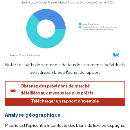
Note: Les parts de segments de tous les segments individuels
Image © Mordor Intelligence. La réutilisation nécessite une attribution sous CC BY 4.
sont disponibles à l'achat du rapport
Analyse géographique
Madrid est l'épicentre incontesté des biens de luxe en Espagne,