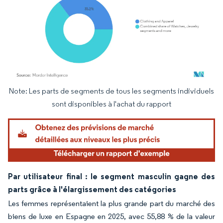
Note: Les parts de segments de tous les segments individuels
Image © Mordor Intelligence. La réutilisation nécessite une attribution sous CC BY 4.
sont disponibles à l'achat du rapport
Par utilisateur final : le segment masculin gagne des
parts grâce à l'élargissement des catégories
Les femmes représentaient la plus grande part du marché des
biens de luxe en Espagne en 2025, avec 55,88 % de la valeur