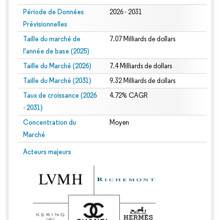
Période de Données
2026 - 2031
Prévisionnelles
Taille du marché de
7.07 Milliards de dollars
l'année de base (2025)
Taille du Marché (2026)
7.4 Milliards de dollars
Taille du Marché (2031)
9.32 Milliards de dollars
Taux de croissance (2026
4.72% CAGR
- 2031)
Concentration du
Moyen
Marché
Image © Mordor Intelligence. La réutilisation nécessite une attribution sous CC 
Acteurs majeurs