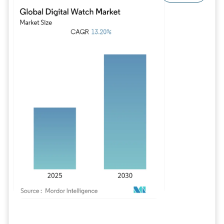
Image © Mordor Intelligence. La réutilisation nécessite une attribution sous CC BY