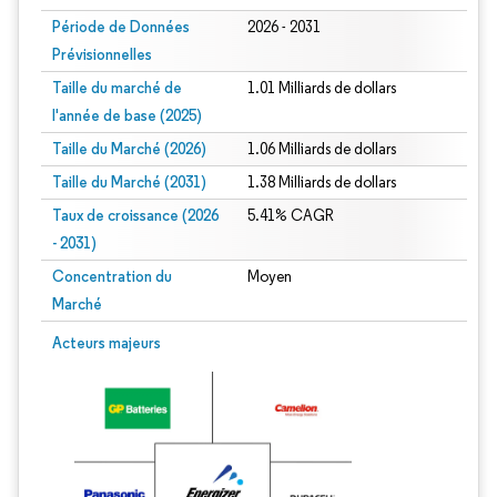
Période de Données
2026 - 2031
Prévisionnelles
Taille du marché de
1.01 Milliards de dollars
l'année de base (2025)
Taille du Marché (2026)
1.06 Milliards de dollars
Taille du Marché (2031)
1.38 Milliards de dollars
Taux de croissance (2026
5.41% CAGR
- 2031)
Concentration du
Moyen
Marché
Image © Mordor Intelligence. La réutilisation nécessite une attribution sous CC 
Acteurs majeurs