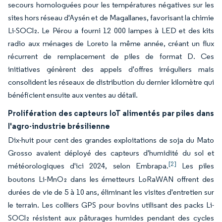
secours homologuées pour les températures négatives sur les
sites hors réseau d'Aysén et de Magallanes, favorisant la chimie
Li-SOCl₂. Le Pérou a fourni 12 000 lampes à LED et des kits
radio aux ménages de Loreto la même année, créant un flux
récurrent de remplacement de piles de format D. Ces
initiatives génèrent des appels d'offres irréguliers mais
consolident les réseaux de distribution du dernier kilomètre qui
bénéficient ensuite aux ventes au détail.
Prolifération des capteurs IoT alimentés par piles dans
l'agro-industrie brésilienne
Dix-huit pour cent des grandes exploitations de soja du Mato
Grosso avaient déployé des capteurs d'humidité du sol et
[2]
météorologiques d'ici 2024, selon Embrapa.
Les piles
boutons Li-MnO₂ dans les émetteurs LoRaWAN offrent des
durées de vie de 5 à 10 ans, éliminant les visites d'entretien sur
le terrain. Les colliers GPS pour bovins utilisant des packs Li-
SOCl₂ résistent aux pâturages humides pendant des cycles