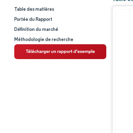
Table des matières
Taille et part de marché
Portée du Rapport
Analyse du marché
Définition du marché
Méthodologie de recherche
Tendances et perspectives
Analyse des segments
Analyse géographique
Paysage concurrentiel
Acteurs majeurs
Évolutions de l'industrie