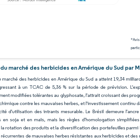
*Avis
partic
 du marché des herbicides en Amérique du Sud par M
du marché des herbicides en Amérique du Sud a atteint 19,34 milliar
gressant à un TCAC de 5,36 % sur la période de prévision. L'exp
ent modifiées tolérantes au glyphosate, l'attrait croissant des prog
e chimique contre les mauvaises herbes, et l'investissement continu d
cité d'utilisation des intrants mesurable. Le Brésil demeure l'anc
s en soja et en maïs, mais les règles d'homologation simplifiées d
 la rotation des produits et la diversification des portefeuilles parm
 récurrentes de mauvaises herbes résistantes aux herbicides et des 