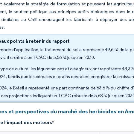
t également la stratégie de formulation et poussent les agricult
ent, le soutien politique aux principes actifs biologiques dans le c
s similaires au Chili encouragent les fabricants à déployer des po
es.
paux points à retenir du rapport
mode d'application, le traitement du sol a représenté 49,6 % de la
evrait croître à un TCAC de 5,56 % jusqu'en 2030.
type de culture, les légumineuses et oléagineux ont représenté 48,3 
024, tandis que les céréales et grains devraient enregistrer la croiss
024, le Brésil a représenté une part dominante de 63,6 % du chiffre d'
 des projections indiquant un TCAC robuste de 5,68 % jusqu'en 203
es et perspectives du marché des herbicides en Am
de l'impact des moteurs
*