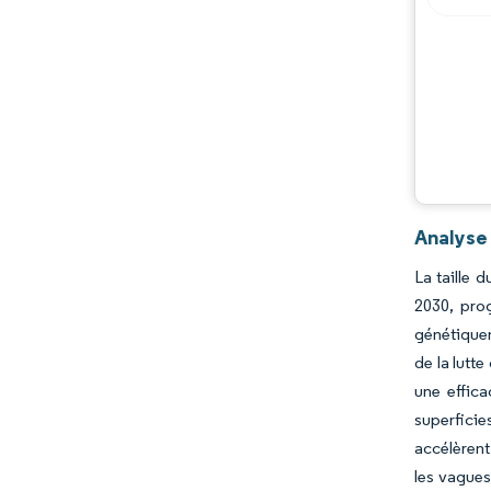
Analyse
La taille 
2030, pro
génétiquem
de la lutt
une effica
superficie
accélèrent
les vagues