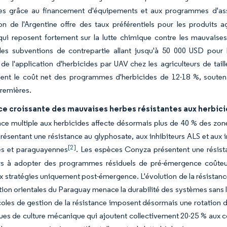
des grâce au financement d'équipements et aux programmes d'as
ion de l'Argentine offre des taux préférentiels pour les produits 
 qui reposent fortement sur la lutte chimique contre les mauvais
es subventions de contrepartie allant jusqu'à 50 000 USD pour l
 de l'application d'herbicides par UAV chez les agriculteurs de ta
ment le coût net des programmes d'herbicides de 12-18 %, soutena
remières.
ce croissante des mauvaises herbes résistantes aux herbic
nce multiple aux herbicides affecte désormais plus de 40 % des zo
résentant une résistance au glyphosate, aux inhibiteurs ALS et aux i
[2]
nes et paraguayennes
. Les espèces Conyza présentent une résista
urs à adopter des programmes résiduels de pré-émergence coûteu
x stratégies uniquement post-émergence. L'évolution de la résistance
ion orientales du Paraguay menace la durabilité des systèmes sans la
oles de gestion de la résistance imposent désormais une rotation de
ues de culture mécanique qui ajoutent collectivement 20-25 % aux c