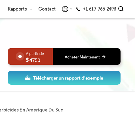
Rapports
Contact
+1 617-765-2493
4750
erbicides En Amérique Du Sud