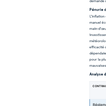
demande de
Pénurie d
L'inflatio
manuel éco
main-d'œu
investiss
météorolog
efficacité 
dépendaien
pour la pl
mauvaises 
Analyse d
CONTRA
Régleme