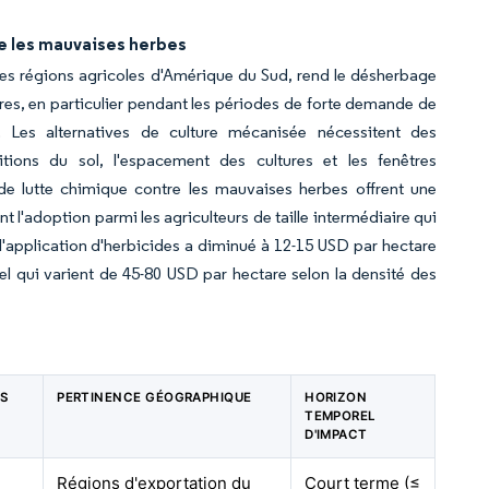
re les mauvaises herbes
ales régions agricoles d'Amérique du Sud, rend le désherbage
s, en particulier pendant les périodes de forte demande de
s. Les alternatives de culture mécanisée nécessitent des
tions du sol, l'espacement des cultures et les fenêtres
 de lutte chimique contre les mauvaises herbes offrent une
nt l'adoption parmi les agriculteurs de taille intermédiaire qui
application d'herbicides a diminué à 12-15 USD par hectare
l qui varient de 45-80 USD par hectare selon la densité des
ES
PERTINENCE GÉOGRAPHIQUE
HORIZON
C
TEMPOREL
D'IMPACT
Régions d'exportation du
Court terme (≤