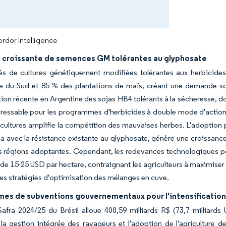
rdor Intelligence
 croissante de semences GM tolérantes au glyphosate
tés de cultures génétiquement modifiées tolérantes aux herbicide
e du Sud et 85 % des plantations de maïs, créant une demande so
ion récente en Argentine des sojas HB4 tolérants à la sécheresse, dot
essable pour les programmes d'herbicides à double mode d'action, e
 cultures amplifie la compétition des mauvaises herbes. L'adoption p
 avec la résistance existante au glyphosate, génère une croissance
s régions adoptantes. Cependant, les redevances technologiques po
e 15-25 USD par hectare, contraignant les agriculteurs à maximiser l
des stratégies d'optimisation des mélanges en cuve.
es de subventions gouvernementaux pour l'intensification
afra 2024/25 du Brésil alloue 400,59 milliards R$ (73,7 milliards
la gestion intégrée des ravageurs et l'adoption de l'agriculture d