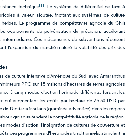
[1]
sistance technique
. Le système de différentiel de taxe à
agricoles à valeur ajoutée, incitant aux systèmes de culture
es herbes. Le programme de compétitivité agricole du Chili
es équipements de pulvérisation de précision, accélérant
ille intermédiaire. Ces mécanismes de subventions réduisent
nt l'expansion du marché malgré la volatilité des prix des
ides
nes de culture intensive d'Amérique du Sud, avec Amaranthus
nhibiteurs PPO sur 15 millions d'hectares de terres agricoles
nce à cinq modes d'action herbicide différents, forçant les
x qui augmentent les coûts par hectare de 35-50 USD par
 de Digitaria insularis (graminée adventice) dans les régions
bour qui sous-tendent la compétitivité agricole de la région.
s modes d'action, l'intégration de cultures de couverture et
oûts des programmes d'herbicides traditionnels, stimulant la