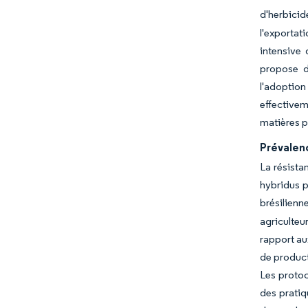
d'herbici
l'exportat
intensive
propose d
l'adoption
effective
matières p
Prévalen
La résista
hybridus p
brésilien
agriculte
rapport au
de product
Les protoc
des pratiq