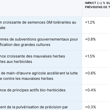
IMPACT (~) % S
PRÉVISIONS DE 
n croissante de semences GM tolérantes au
+1.2%
ate
mmes de subventions gouvernementaux pour
+0.8%
ification des grandes cultures
nce croissante des mauvaises herbes
+1.5%
ntes aux herbicides
 de main-d'œuvre agricole accélérant la lutte
+0.6%
e contre les mauvaises herbes
ce de principes actifs bio-herbicides
+0.4%
nt de la pulvérisation de précision par
+0.3%