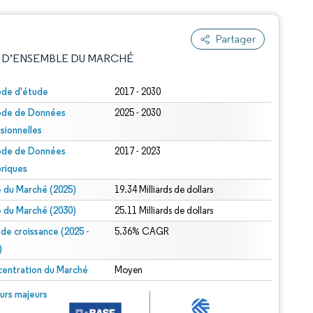
Partager
 D’ENSEMBLE DU MARCHÉ
ode d'étude
2017 - 2030
ode de Données
2025 - 2030
isionnelles
ode de Données
2017 - 2023
oriques
le du Marché (2025)
19.34 Milliards de dollars
e attribution sous CC BY 4.0.
le du Marché (2030)
25.11 Milliards de dollars
 de croissance (2025 -
5.36% CAGR
)
entration du Marché
Moyen
© Mordor Intelligence. La réutilisation nécessite une attribution sous CC BY 4.0.
urs majeurs