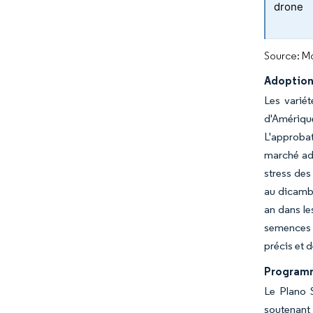
drone
Source: Mo
Adoption
Les varié
d'Amériqu
L'approbat
marché adr
stress des
au dicamba
an dans le
semences d
précis et 
Programm
Le Plano S
soutenant 