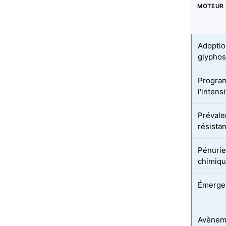
MOTEUR
Adoptio
glyphos
Progra
l'intens
Prévale
résista
Pénurie
chimiqu
Émergen
Avèneme