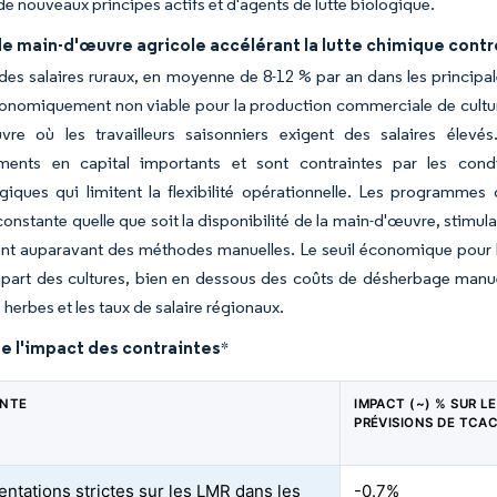
 nouveaux principes actifs et d'agents de lutte biologique.
e main-d'œuvre agricole accélérant la lutte chimique cont
n des salaires ruraux, en moyenne de 8-12 % par an dans les princip
nomiquement non viable pour la production commerciale de culture
vre où les travailleurs saisonniers exigent des salaires élevé
ements en capital importants et sont contraintes par les condi
iques qui limitent la flexibilité opérationnelle. Les programmes
constante quelle que soit la disponibilité de la main-d'œuvre, stimula
t auparavant des méthodes manuelles. Le seuil économique pour l'
upart des cultures, bien en dessous des coûts de désherbage manue
herbes et les taux de salaire régionaux.
e l'impact des contraintes
*
INTE
IMPACT (~) % SUR L
PRÉVISIONS DE TCA
ntations strictes sur les LMR dans les
-0.7%