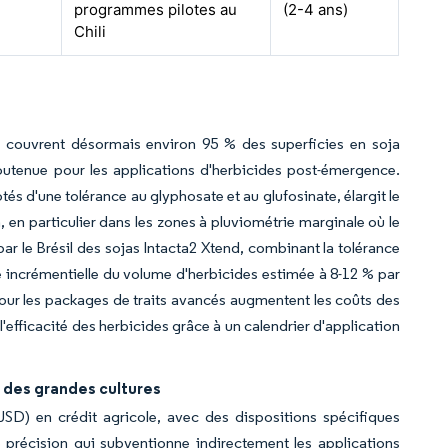
programmes pilotes au
(2-4 ans)
Chili
s couvrent désormais environ 95 % des superficies en soja
utenue pour les applications d'herbicides post-émergence.
és d'une tolérance au glyphosate et au glufosinate, élargit le
n particulier dans les zones à pluviométrie marginale où le
ar le Brésil des sojas Intacta2 Xtend, combinant la tolérance
 incrémentielle du volume d'herbicides estimée à 8-12 % par
ur les packages de traits avancés augmentent les coûts des
'efficacité des herbicides grâce à un calendrier d'application
 des grandes cultures
 USD) en crédit agricole, avec des dispositions spécifiques
e précision qui subventionne indirectement les applications