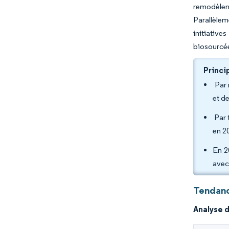
remodèlen
Parallèlem
initiative
biosourcé
Princi
Par 
et d
Par 
en 2
En 2
avec
Tendanc
Analyse 