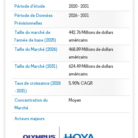
Période d'étude
2020 - 2031
Période de Données
2026 - 2031
Prévisionnelles
Taille du marché de
442.76 Millions de dollars
l'année de base (2025)
américains
Taille du Marché (2026)
468.89 Millions de dollars
américains
Taille du Marché (2031)
624.49 Millions de dollars
américains
Taux de croissance (2026
5.90% CAGR
- 2031)
Concentration du
Moyen
Marché
Image © Mordor Intelligence. La réutilisation nécessite une attribution sous CC 
Acteurs majeurs