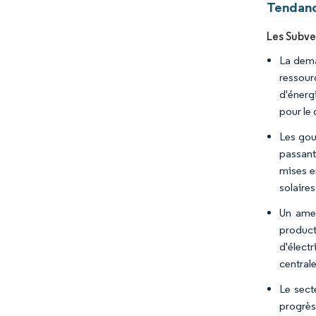
Tendanc
Les Subve
La dema
ressour
d'énerg
pour le 
Les gou
passant 
mises e
solaires
Un amen
product
d'élect
central
Le sect
progrès