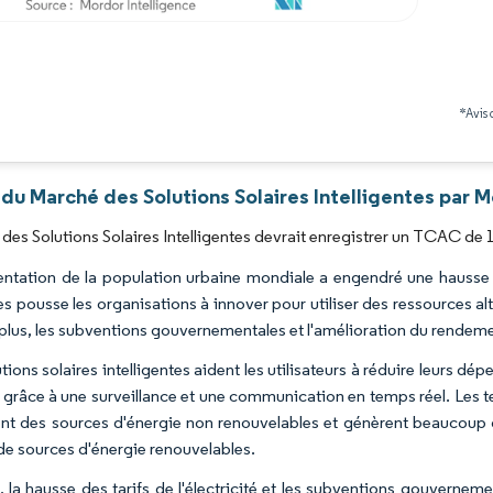
Image © Mordor Intelligence. La réutilisation nécessite une attribution sous CC BY 4.0
*Avis 
du Marché des Solutions Solaires Intelligentes par M
des Solutions Solaires Intelligentes devrait enregistrer un TCAC de 
ntation de la population urbaine mondiale a engendré une hausse
es pousse les organisations à innover pour utiliser des ressources alt
 plus, les subventions gouvernementales et l'amélioration du rendem
tions solaires intelligentes aident les utilisateurs à réduire leurs dé
s grâce à une surveillance et une communication en temps réel. Les 
nt des sources d'énergie non renouvelables et génèrent beaucoup de
de sources d'énergie renouvelables.
, la hausse des tarifs de l'électricité et les subventions gouverneme