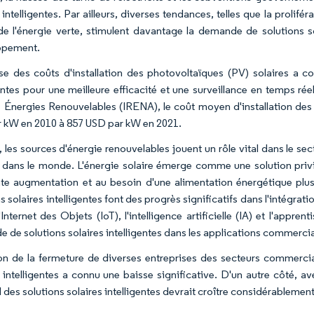
 intelligentes. Par ailleurs, diverses tendances, telles que la proliféra
de l'énergie verte, stimulent davantage la demande de solutions s
ppement.
se des coûts d'installation des photovoltaïques (PV) solaires a con
gentes pour une meilleure efficacité et une surveillance en temps ré
s Énergies Renouvelables (IRENA), le coût moyen d'installation de
 kW en 2010 à 857 USD par kW en 2021.
, les sources d'énergie renouvelables jouent un rôle vital dans le se
s dans le monde. L'énergie solaire émerge comme une solution pr
te augmentation et au besoin d'une alimentation énergétique plus
s solaires intelligentes font des progrès significatifs dans l'intégrat
'Internet des Objets (IoT), l'intelligence artificielle (IA) et l'app
de solutions solaires intelligentes dans les applications commerciales
on de la fermeture de diverses entreprises des secteurs commercia
s intelligentes a connu une baisse significative. D'un autre côté, a
des solutions solaires intelligentes devrait croître considérablement