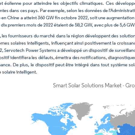
 et éolienne pour atteindre les objectifs climatiques. Ces dévelop
gentes dans ces pays. Par exemple, selon les données de l'Administrat
ée en Chine a atteint 360 GW fin octobre 2022, soit une augmentatio
s dix premiers mois de 2022 étaient de 58,2 GW, avec plus de 5,6 GW
, les fournisseurs du marché dans la région développent des solutio
èmes solaires intelligents, influençant ainsi positivement la croiss
22, Servotech Power Systems a développé un dispositif de surveilla
sitif identifiera les défauts, émettra des notifications, diagnostiqu
ance. De plus, le dispositif peut être intégré dans tout système so
solaire intelligent.