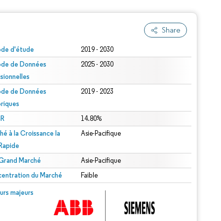
Share
ode d'étude
2019 - 2030
ode de Données
2025 - 2030
isionnelles
ode de Données
2019 - 2023
oriques
R
14.80%
hé à la Croissance la
Asie-Pacifique
 Rapide
 Grand Marché
Asie-Pacifique
entration du Marché
Faible
urs majeurs