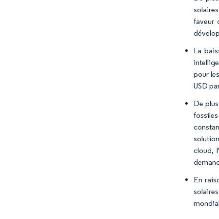
solaires
faveur 
dévelo
La bais
intelli
pour le
USD par
De plus
fossile
constan
solution
cloud, l
demande 
En rais
solaire
mondial 