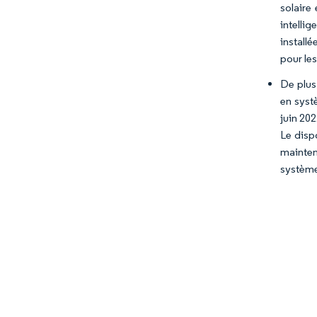
solaire
intelli
install
pour le
De plus
en syst
juin 20
Le dispo
mainten
système 