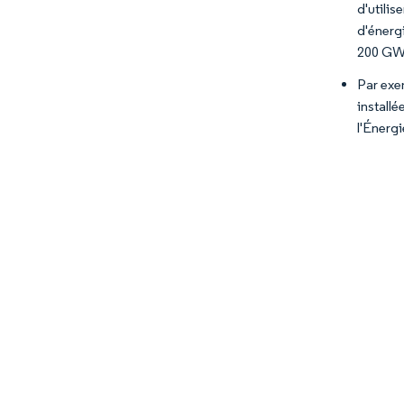
d'utili
d'énerg
200 GW 
Par exe
install
l'Énergi