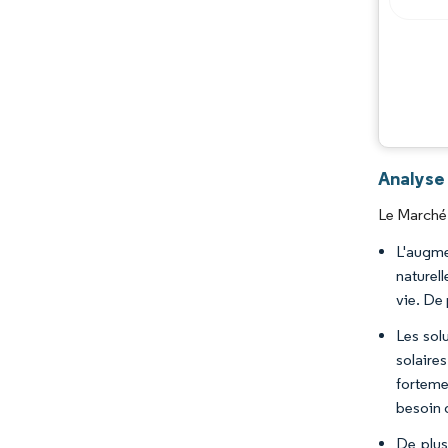
Analyse 
Le Marché 
L'augme
naturell
vie. De
Les solu
solaire
forteme
besoin 
De plus