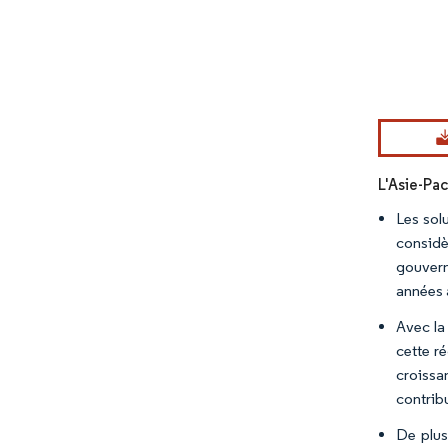
Image © Mord
L'Asie-Pac
Les sol
considè
gouvern
années à
Avec la
cette r
croissa
contribu
De plus