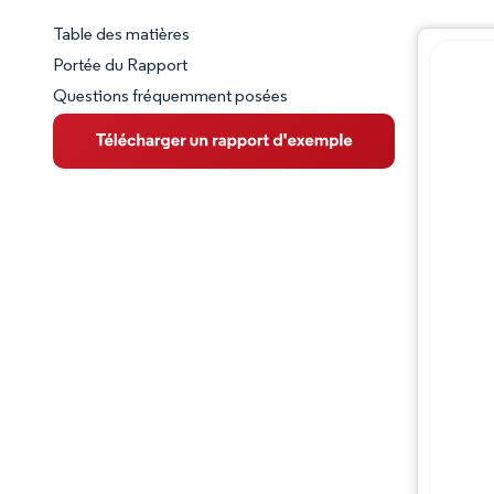
Table des matières
Aperçu du marché
Portée du Rapport
Questions fréquemment posées
VUE D’ENSEMBLE DU MARCHÉ
Principales tendances du marché
Paysage concurrentiel
Évolutions de l'industrie