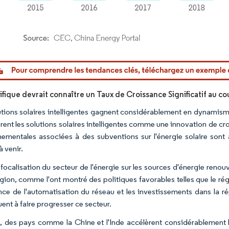
or Intelligence. La réutilisation nécessite une attribution sous CC BY 4.0.
ifique devrait connaître un Taux de Croissance Significatif au co
utions solaires intelligentes gagnent considérablement en dynamis
rent les solutions solaires intelligentes comme une innovation de cro
ementales associées à des subventions sur l'énergie solaire sont 
 venir.
 focalisation du secteur de l'énergie sur les sources d'énergie reno
égion, comme l'ont montré des politiques favorables telles que le ré
nce de l'automatisation du réseau et les investissements dans la
ent à faire progresser ce secteur.
, des pays comme la Chine et l'Inde accélèrent considérablement les