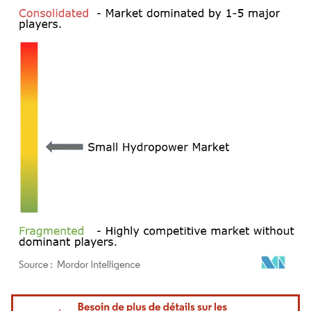
Image © Mordor Intelligence. La réutilisation nécessite une attribution sous CC BY 4.