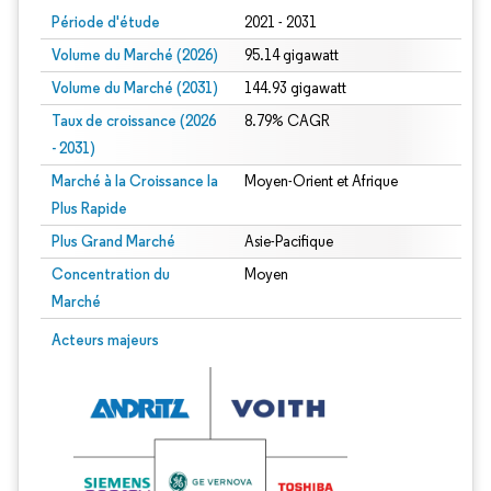
Période d'étude
2021 - 2031
Volume du Marché (2026)
95.14 gigawatt
Volume du Marché (2031)
144.93 gigawatt
Taux de croissance (2026
8.79% CAGR
- 2031)
Marché à la Croissance la
Moyen-Orient et Afrique
Plus Rapide
Plus Grand Marché
Asie-Pacifique
Concentration du
Moyen
Marché
Image © Mordor Intelligence. La réutilisation nécessite une attribution sous CC 
Acteurs majeurs