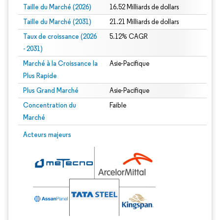
Taille du Marché (2026)
16.52 Milliards de dollars
Taille du Marché (2031)
21.21 Milliards de dollars
Taux de croissance (2026
5.12% CAGR
- 2031)
Marché à la Croissance la
Asie-Pacifique
Plus Rapide
Plus Grand Marché
Asie-Pacifique
Concentration du
Faible
Marché
Image © Mordor Intelligence. La réutilisation nécessite une attribution sous CC 
Acteurs majeurs