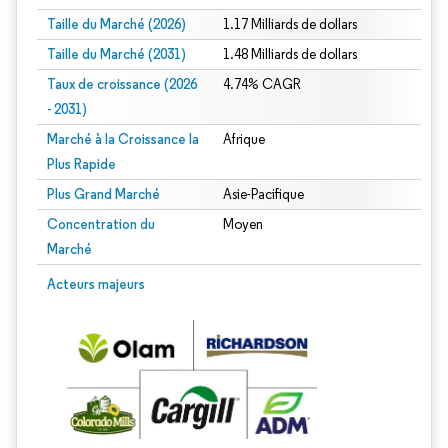
Taille du Marché (2026)
1.17 Milliards de dollars
Taille du Marché (2031)
1.48 Milliards de dollars
Taux de croissance (2026
4.74% CAGR
- 2031)
Marché à la Croissance la
Afrique
Plus Rapide
Plus Grand Marché
Asie-Pacifique
Concentration du
Moyen
Marché
Image © Mordor Intelligence. La réutilisation nécessite une attribution sous CC 
Acteurs majeurs