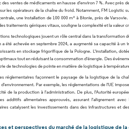
 des ventes de médicaments en hausse d'environ 7 %. Avec près de 1
sur les opérateurs de la chaîne du froid. Notamment, FM Logistic s
entrale, une installation de 100 000 m² à Błonie, près de Varsovie.
 des traitements géniques vitaux, souligne la complexité et la valeur 
tions technologiques jouent un rôle central dans la transformation
n a été achevée en septembre 2024, a augmenté sa capacité à un i
oissants en stockage frigorifique de la Pologne. L'installation, dot
 optimaux tout en réduisant la consommation d'énergie. Des événe
strie de technologies de pointe en matière de logistique à température
s réglementaires façonnent le paysage de la logistique de la chaî
t d'environnement. Par exemple, les réglementations de l'UE impose
acité de la production à l'administration. De plus, l'Autorité euro
des additifs alimentaires approuvés, assurant l'alignement avec 
ires catalysent les investissements dans des infrastructures et des
es et perspectives du marché de la logistique de la 