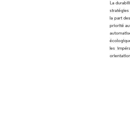
La durabil
stratégies
la part de
priorité a
automatisé
écologique
les impér
orientatio