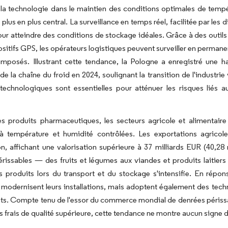
 la technologie dans le maintien des conditions optimales de tempér
plus en plus central. La surveillance en temps réel, facilitée par les
pour atteindre des conditions de stockage idéales. Grâce à des outils
positifs GPS, les opérateurs logistiques peuvent surveiller en permane
 imposés. Illustrant cette tendance, la Pologne a enregistré une 
 de la chaîne du froid en 2024, soulignant la transition de l'industri
echnologiques sont essentielles pour atténuer les risques liés a
es produits pharmaceutiques, les secteurs agricole et alimentair
à température et humidité contrôlées. Les exportations agricol
n, affichant une valorisation supérieure à 37 milliards EUR (40,2
rissables — des fruits et légumes aux viandes et produits laitiers
s produits lors du transport et du stockage s'intensifie. En répon
modernisent leurs installations, mais adoptent également des techno
ts. Compte tenu de l'essor du commerce mondial de denrées périss
s frais de qualité supérieure, cette tendance ne montre aucun signe 