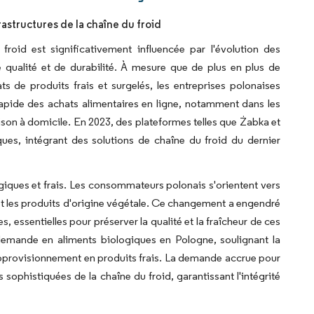
structures de la chaîne du froid
roid est significativement influencée par l'évolution des
alité et de durabilité. À mesure que de plus en plus de
 de produits frais et surgelés, les entreprises polonaises
rapide des achats alimentaires en ligne, notamment dans les
aison à domicile. En 2023, des plateformes telles que Żabka et
ques, intégrant des solutions de chaîne du froid du dernier
logiques et frais. Les consommateurs polonais s'orientent vers
et les produits d'origine végétale. Ce changement a engendré
 essentielles pour préserver la qualité et la fraîcheur de ces
demande en aliments biologiques en Pologne, soulignant la
'approvisionnement en produits frais. La demande accrue pour
s sophistiquées de la chaîne du froid, garantissant l'intégrité