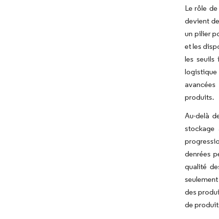
Le rôle de
devient de 
un pilier 
et les dis
les seuils
logistique
avancées t
produits.
Au-delà d
stockage 
progressio
denrées pé
qualité de
seulement 
des produi
de produit