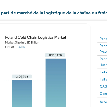
t part de marché de la logistique de la chaîne du fro
Péri
Péri
Prév
Péri
Hist
Tail
Tail
CAGR
Conc
Acte