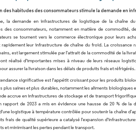
on des habitudes des consommateurs stimule la demande en infra
e, la demande en infrastructures de logistique de la chaîne du f
es des consommateurs, notamment en matière de commodité, de qu
eurs se tournent vers le commerce électronique pour leurs achats
 rapidement leur infrastructure de chaîne du froid. La croissance 
bains, est largement stimulée par l'attrait de la commodité de la livr
ont réalisé d'importantes mises à niveau de leurs réseaux logisti
our assurer la livraison dans les délais de produits frais et réfrigérés.
tendance significative est l'appétit croissant pour les produits bio
s plus saines et plus durables, notamment les aliments biologiques 
e accrue en infrastructures de stockage et de transport frigorifiques,
 Un rapport de 2023 a mis en évidence une hausse de 20 % de la 
d'une logistique à température contrôlée pour soutenir la chaîne d
ts frais de qualité supérieure a catalysé l'expansion d'infrastructure
ts et minimisant les pertes pendant le transport.