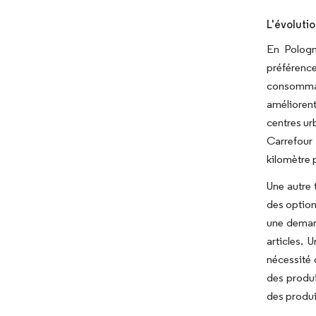
L'évoluti
En Pologn
préférenc
consommat
améliorent
centres ur
Carrefour 
kilomètre p
Une autre 
des option
une demand
articles.
nécessité 
des produi
des produi