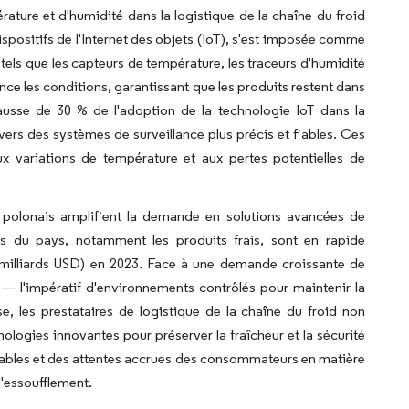
ature et d'humidité dans la logistique de la chaîne du froid
 dispositifs de l'Internet des objets (IoT), s'est imposée comme
 tels que les capteurs de température, les traceurs d'humidité
nce les conditions, garantissant que les produits restent dans
hausse de 30 % de l'adoption de la technologie IoT dans la
e vers des systèmes de surveillance plus précis et fiables. Ces
ux variations de température et aux pertes potentielles de
e polonais amplifient la demande en solutions avancées de
es du pays, notamment les produits frais, sont en rapide
8 milliards USD) en 2023. Face à une demande croissante de
 — l'impératif d'environnements contrôlés pour maintenir la
se, les prestataires de logistique de la chaîne du froid non
logies innovantes pour préserver la fraîcheur et la sécurité
ables et des attentes accrues des consommateurs en matière
d'essoufflement.