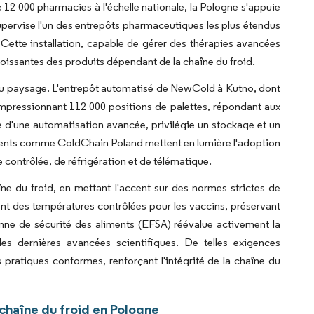
2 000 pharmacies à l'échelle nationale, la Pologne s'appuie
upervise l'un des entrepôts pharmaceutiques les plus étendus
 Cette installation, capable de gérer des thérapies avancées
croissantes des produits dépendant de la chaîne du froid.
 du paysage. L'entrepôt automatisé de NewCold à Kutno, dont
mpressionnant 112 000 positions de palettes, répondant aux
ée d'une automatisation avancée, privilégie un stockage et un
ments comme ColdChain Poland mettent en lumière l'adoption
 contrôlée, de réfrigération et de télématique.
ne du froid, en mettant l'accent sur des normes strictes de
nt des températures contrôlées pour les vaccins, préservant
péenne de sécurité des aliments (EFSA) réévalue activement la
les dernières avancées scientifiques. De telles exigences
 pratiques conformes, renforçant l'intégrité de la chaîne du
chaîne du froid en Pologne