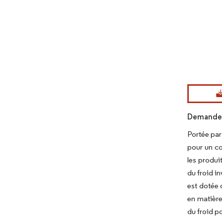
Image © Mord
Demande d
Portée par
pour un co
les produi
du froid i
est dotée 
en matière
du froid po