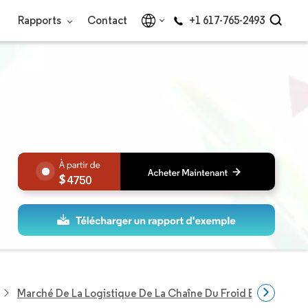
Rapports
Contact
+1 617-765-2493
4750
Marché De La Logistique De La Chaîne Du Froid En Pologne