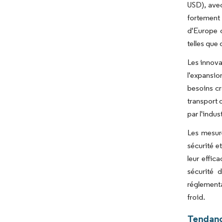
USD), avec
fortement 
d'Europe c
telles que
Les innova
l'expansio
besoins cr
transport
par l'indu
Les mesure
sécurité e
leur effic
sécurité 
réglementa
froid.
Tendanc