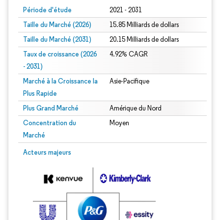
Période d'étude
2021 - 2031
Taille du Marché (2026)
15.85 Milliards de dollars
Taille du Marché (2031)
20.15 Milliards de dollars
Taux de croissance (2026
4.92% CAGR
- 2031)
Marché à la Croissance la
Asie-Pacifique
Plus Rapide
Plus Grand Marché
Amérique du Nord
Concentration du
Moyen
Marché
Image © Mordor Intelligence. La réutilisation nécessite une attribution sous CC 
Acteurs majeurs