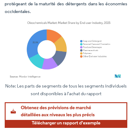
protégeant de la maturité des détergents dans les économies
occidentales.
Note: Les parts de segments de tous les segments individuels
Image © Mordor Intelligence. La réutilisation nécessite une attribution sous CC BY 4.
sont disponibles à l'achat du rapport