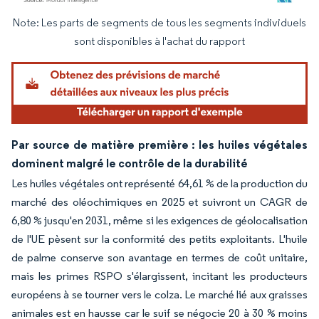
Note: Les parts de segments de tous les segments individuels
Image © Mordor Intelligence. La réutilisation nécessite une attribution sous CC BY 4.
sont disponibles à l'achat du rapport
Par source de matière première : les huiles végétales
dominent malgré le contrôle de la durabilité
Les huiles végétales ont représenté 64,61 % de la production du
marché des oléochimiques en 2025 et suivront un CAGR de
6,80 % jusqu'en 2031, même si les exigences de géolocalisation
de l'UE pèsent sur la conformité des petits exploitants. L'huile
de palme conserve son avantage en termes de coût unitaire,
mais les primes RSPO s'élargissent, incitant les producteurs
européens à se tourner vers le colza. Le marché lié aux graisses
animales est en hausse car le suif se négocie 20 à 30 % moins