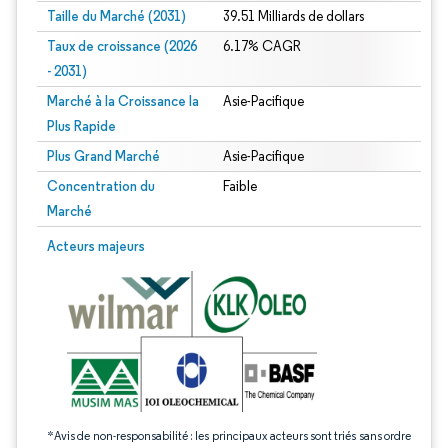
Taille du Marché (2031)
39.51 Milliards de dollars
Taux de croissance (2026
6.17% CAGR
- 2031)
Marché à la Croissance la
Asie-Pacifique
Plus Rapide
Plus Grand Marché
Asie-Pacifique
Concentration du
Faible
Marché
Image © Mordor Intelligence. La réutilisation nécessite une attribution sous CC 
Acteurs majeurs
*Avis de non-responsabilité : les principaux acteurs sont triés sans ordre