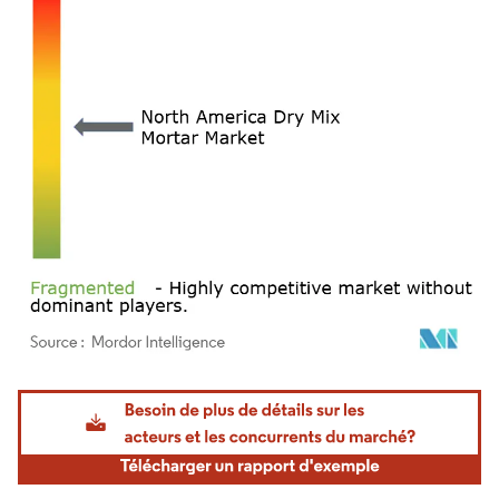
Image © Mordor Intelligence. La réutilisation nécessite une attribution sous CC BY 4.