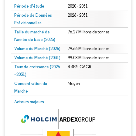
Période d'étude
2020 - 2031
Période de Données
2026 - 2031
Prévisionnelles
Taille du marché de
76.27 Millions de tonnes
l'année de base (2025)
Volume du Marché (2026)
79.66 Millions de tonnes
Volume du Marché (2031)
99.08 Millions de tonnes
Taux de croissance (2026
4.45% CAGR
- 2031)
Concentration du
Moyen
Marché
Image © Mordor Intelligence. La réutilisation nécessite une attribution sous CC 
Acteurs majeurs