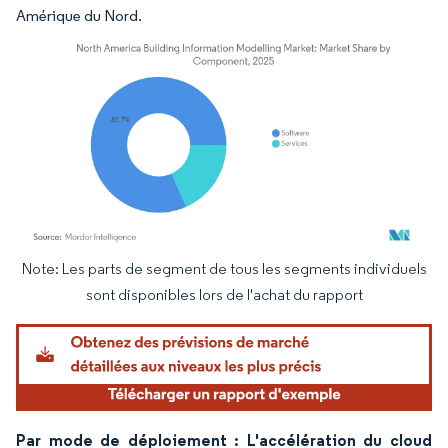
Amérique du Nord.
Note: Les parts de segment de tous les segments individuels
Image © Mordor Intelligence. La réutilisation nécessite une attribution sous CC BY 4.
sont disponibles lors de l'achat du rapport
Par mode de déploiement : L'accélération du cloud