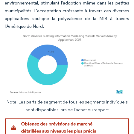
environnemental, stimulant l'adoption même dans les petites
municipalités. L'acceptation croissante à travers ces diverses
applications souligne la polyvalence de la MIB à travers
l'Amérique du Nord.
Note: Les parts de segment de tous les segments individuels
Image © Mordor Intelligence. La réutilisation nécessite une attribution sous CC BY 4.
sont disponibles lors de l'achat du rapport