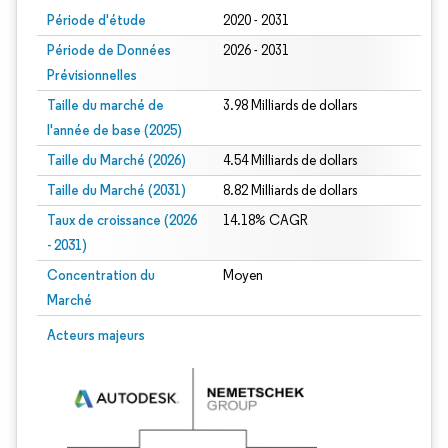
Période d'étude
2020 - 2031
Période de Données
2026 - 2031
Prévisionnelles
Taille du marché de
3.98 Milliards de dollars
l'année de base (2025)
Taille du Marché (2026)
4.54 Milliards de dollars
Taille du Marché (2031)
8.82 Milliards de dollars
Taux de croissance (2026
14.18% CAGR
- 2031)
Concentration du
Moyen
Marché
Image © Mordor Intelligence. La réutilisation nécessite une attribution sous CC 
Acteurs majeurs