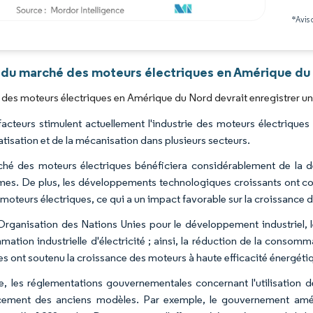
*Avis 
Image © Mordor Intelligence. La réutilisation nécessite une attribution sous CC BY 4.0
 du marché des moteurs électriques en Amérique du 
des moteurs électriques en Amérique du Nord devrait enregistrer un
facteurs stimulent actuellement l'industrie des moteurs électriqu
atisation et de la mécanisation dans plusieurs secteurs.
hé des moteurs électriques bénéficiera considérablement de la 
es. De plus, les développements technologiques croissants ont con
 moteurs électriques, ce qui a un impact favorable sur la croissance 
'Organisation des Nations Unies pour le développement industriel,
ation industrielle d'électricité ; ainsi, la réduction de la consomm
es ont soutenu la croissance des moteurs à haute efficacité énergéti
e, les réglementations gouvernementales concernant l'utilisation
ement des anciens modèles. Par exemple, le gouvernement amér