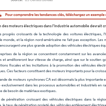
or Intelligence. La réutilisation nécessite une attribution sous CC BY 4.0.
n des moteurs électriques dans l'industrie automobile devrait cr
s progrès croissants de la technologie des voitures électriques, l'
 le monde, et la région nord-américaine ne fait pas exception. Les
 encouragent une plus grande adoption des véhicules électriques équ
reprises de la région se concentrent constamment sur les avancées
es et amélioreront leur vitesse de charge, ainsi que sur le soutien 
tions fiscales et les incitations à la promotion des véhicules élec
ques. Ces facteurs constituent des moteurs importants pour la crois
nde de moteurs synchrones CA est désormais la plus importante en
 exclusivement dans les processus automobiles et industriels en rai
ce de besoin de matériaux exotiques.
 de pénétration croissant des véhicules électriques dans la régi
, le taux de pénétration projeté des véhicules entièrement électrique