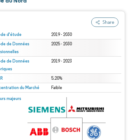
ue du Nord
Share
ode d'étude
2019 - 2030
ode de Données
2025 - 2030
isionnelles
ode de Données
2019 - 2023
oriques
R
5.20%
entration du Marché
Faible
urs majeurs