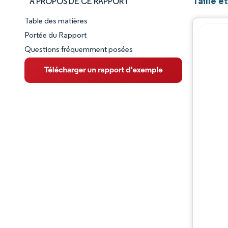
Taille 
À PROPOS DE CE RAPPORT
Table des matières
Aperçu du marché
Portée du Rapport
Questions fréquemment posées
VUE D’ENSEMBLE DU MARCHÉ
Principales tendances du marché
Paysage concurrentiel
Évolutions de l'industrie