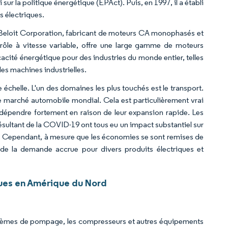
i sur la politique énergétique (EPAct). Puis, en 1997, il a établi
 électriques.
l Beloit Corporation, fabricant de moteurs CA monophasés et
rôle à vitesse variable, offre une large gamme de moteurs
icacité énergétique pour des industries du monde entier, telles
les machines industrielles.
elle. L'un des domaines les plus touchés est le transport.
le marché automobile mondial. Cela est particulièrement vrai
e dépendre fortement en raison de leur expansion rapide. Les
résultant de la COVID-19 ont tous eu un impact substantiel sur
es. Cependant, à mesure que les économies se sont remises de
 de la demande accrue pour divers produits électriques et
ues en Amérique du Nord
 systèmes de pompage, les compresseurs et autres équipements