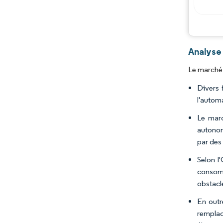
Analyse
Le marché 
Divers 
l'autom
Le marc
autonom
par des
Selon l
consomm
obstacl
En outr
remplac