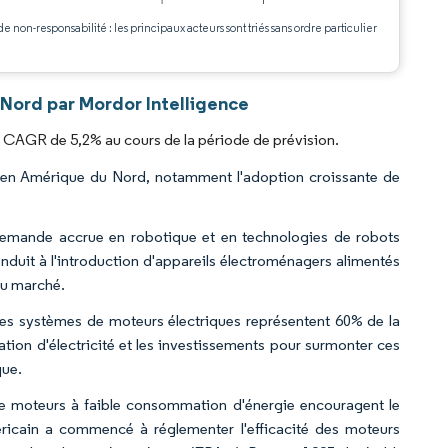
de non-responsabilité : les principaux acteurs sont triés sans ordre particulier
.
Nord par Mordor Intelligence
 CAGR de 5,2% au cours de la période de prévision.
es en Amérique du Nord, notamment l'adoption croissante de
demande accrue en robotique et en technologies de robots
duit à l'introduction d'appareils électroménagers alimentés
du marché.
 les systèmes de moteurs électriques représentent 60% de la
ation d'électricité et les investissements pour surmonter ces
que.
 de moteurs à faible consommation d'énergie encouragent le
icain a commencé à réglementer l'efficacité des moteurs