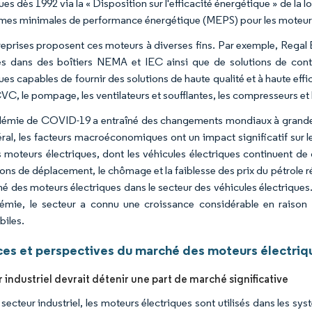
ues dès 1992 via la « Disposition sur l'efficacité énergétique » de la lo
mes minimales de performance énergétique (MEPS) pour les moteurs
reprises proposent ces moteurs à diverses fins. Par exemple, Rega
és dans des boîtiers NEMA et IEC ainsi que de solutions de cont
ues capables de fournir des solutions de haute qualité et à haute eff
VC, le pompage, les ventilateurs et soufflantes, les compresseurs et 
émie de COVID-19 a entraîné des changements mondiaux à grande éch
ral, les facteurs macroéconomiques ont un impact significatif sur 
s moteurs électriques, dont les véhicules électriques continuent d
tions de déplacement, le chômage et la faiblesse des prix du pétrole 
hé des moteurs électriques dans le secteur des véhicules électriqu
émie, le secteur a connu une croissance considérable en raison
iles.
es et perspectives du marché des moteurs électriq
 industriel devrait détenir une part de marché significative
 secteur industriel, les moteurs électriques sont utilisés dans les