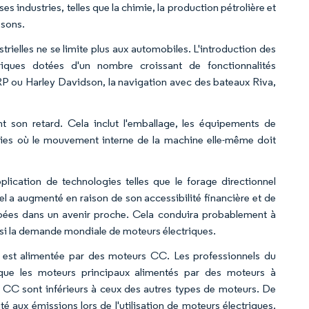
s industries, telles que la chimie, la production pétrolière et
ssons.
rielles ne se limite plus aux automobiles. L'introduction des
riques dotées d'un nombre croissant de fonctionnalités
RP ou Harley Davidson, la navigation avec des bateaux Riva,
nt son retard. Cela inclut l'emballage, les équipements de
stries où le mouvement interne de la machine elle-même doit
ication de technologies telles que le forage directionnel
urel a augmenté en raison de son accessibilité financière et de
ipées dans un avenir proche. Cela conduira probablement à
insi la demande mondiale de moteurs électriques.
ue est alimentée par des moteurs CC. Les professionnels du
que les moteurs principaux alimentés par des moteurs à
es CC sont inférieurs à ceux des autres types de moteurs. De
é aux émissions lors de l'utilisation de moteurs électriques.