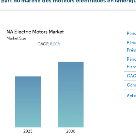
et part du marché des moteurs électriques en Amériq
Péri
Péri
Prév
Péri
Hist
CAG
Conc
Acte