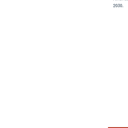
2030.
Image © Mord