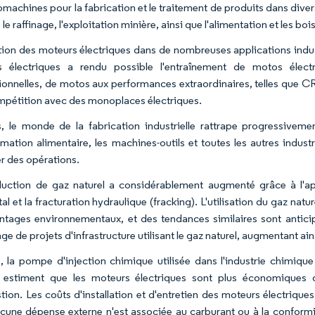
machines pour la fabrication et le traitement de produits dans diverse
 le raffinage, l'exploitation minière, ainsi que l'alimentation et les boi
sation des moteurs électriques dans de nombreuses applications indust
s électriques a rendu possible l'entraînement de motos élect
ionnelles, de motos aux performances extraordinaires, telles que C
ompétition avec des monoplaces électriques.
, le monde de la fabrication industrielle rattrape progressiveme
rmation alimentaire, les machines-outils et toutes les autres indu
er des opérations.
uction de gaz naturel a considérablement augmenté grâce à l'appl
al et la fracturation hydraulique (fracking). L'utilisation du gaz nat
ntages environnementaux, et des tendances similaires sont antic
ge de projets d'infrastructure utilisant le gaz naturel, augmentant a
, la pompe d'injection chimique utilisée dans l'industrie chimiq
r estiment que les moteurs électriques sont plus économiques 
ion. Les coûts d'installation et d'entretien des moteurs électriqu
ucune dépense externe n'est associée au carburant ou à la conformit