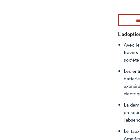
Image © Mord
L'adoptio
Avec le
travers
société
Les ent
batteri
exonéra
électri
La dema
presque
l'absen
Le taux
America