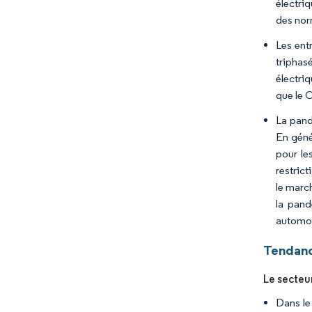
électriq
des nor
Les ent
triphas
électriq
que le C
La pand
En géné
pour le
restric
le marc
la pand
automob
Tendanc
Le secteur
Dans le