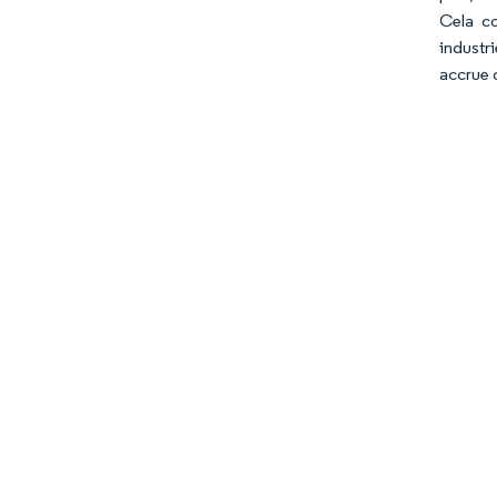
Cela c
industr
accrue 