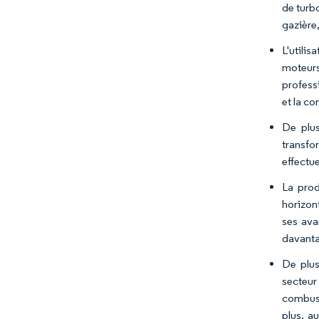
de turbo
gazière,
L'utili
moteur
profess
et la c
De plus
transfo
effectu
La prod
horizont
ses ava
davanta
De plus
secteu
combust
plus, a