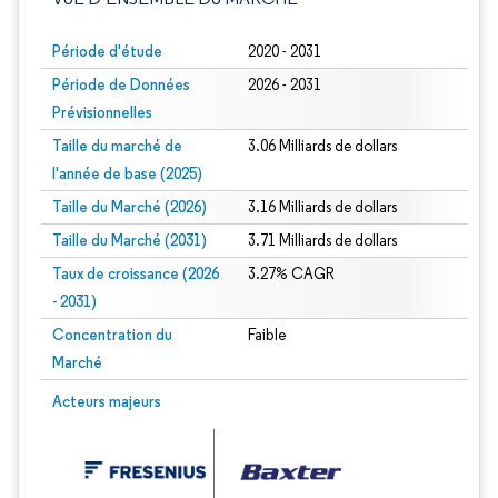
Période d'étude
2020 - 2031
Période de Données
2026 - 2031
Prévisionnelles
Taille du marché de
3.06 Milliards de dollars
l'année de base (2025)
Taille du Marché (2026)
3.16 Milliards de dollars
Taille du Marché (2031)
3.71 Milliards de dollars
Taux de croissance (2026
3.27% CAGR
- 2031)
Concentration du
Faible
Marché
Image © Mordor Intelligence. La réutilisation nécessite une attribution sous CC 
Acteurs majeurs