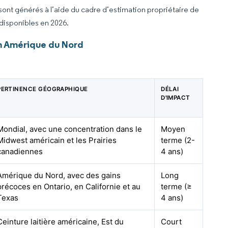
 sont générés à l’aide du cadre d’estimation propriétaire de
 disponibles en 2026.
en Amérique du Nord
PERTINENCE GÉOGRAPHIQUE
DÉLAI
D'IMPACT
Mondial, avec une concentration dans le
Moyen
Midwest américain et les Prairies
terme (2-
canadiennes
4 ans)
Amérique du Nord, avec des gains
Long
précoces en Ontario, en Californie et au
terme (≥
Texas
4 ans)
Ceinture laitière américaine, Est du
Court