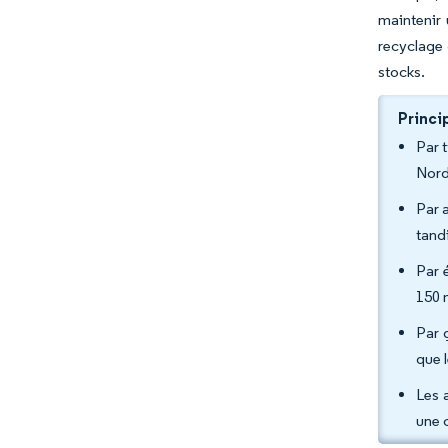
maintenir 
recyclage 
stocks.
Princi
Par 
Nord
Par 
tand
Par 
150 
Par 
que 
Les 
une 