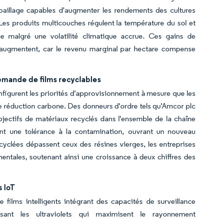
de paillage capables d'augmenter les rendements des cultures
es produits multicouches régulent la température du sol et
ée malgré une volatilité climatique accrue. Ces gains de
 augmentent, car le revenu marginal par hectare compense
emande de films recyclables
igurent les priorités d'approvisionnement à mesure que les
de réduction carbone. Des donneurs d'ordre tels qu'Amcor plc
bjectifs de matériaux recyclés dans l'ensemble de la chaîne
nt une tolérance à la contamination, ouvrant un nouveau
cyclées dépassent ceux des résines vierges, les entreprises
ntales, soutenant ainsi une croissance à deux chiffres des
s IoT
films intelligents intégrant des capacités de surveillance
ssant les ultraviolets qui maximisent le rayonnement