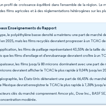
un profil de croissance équilibré dans l'ensemble de la région. Le 
des films agricoles et à des réglementations hétérogènes sur les pl
paux Enseignements du Rapport
type, le polyéthylène basse densité a maintenu une part de marché d
 en 2025, mais les films recyclés devraient progresser à un TCAC d
application, les films de paillage représentaient 43,55% de la taille
is que les films d'ensilage et d'enrubannage devraient croître à un 
épaisseur, les films jusqu'à 80 microns dominaient avec une part de 
microns devraient afficher le TCAC le plus rapide à 9,04% jusqu'en 2
géographie, les États-Unis détenaient une part de 66,45% du marché
le Mexique devrait enregistrer le TCAC le plus rapide à 7,38% jusqu'
acteurs clés du marché comprennent Amcor plc, Dow Inc., BASF SE
concentration modérée.