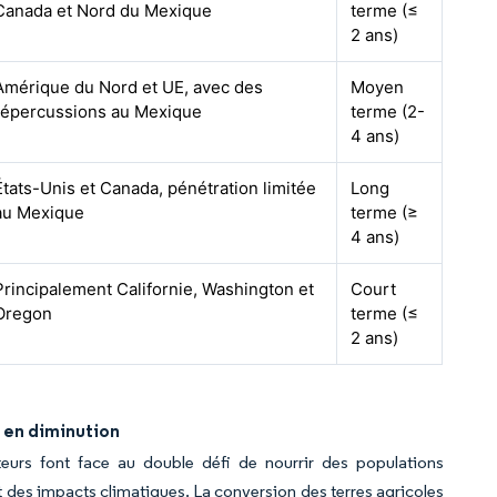
Canada et Nord du Mexique
terme (≤
2 ans)
Amérique du Nord et UE, avec des
Moyen
répercussions au Mexique
terme (2-
4 ans)
États-Unis et Canada, pénétration limitée
Long
au Mexique
terme (≥
4 ans)
Principalement Californie, Washington et
Court
Oregon
terme (≤
2 ans)
 en diminution
ulteurs font face au double défi de nourrir des populations
et des impacts climatiques. La conversion des terres agricoles