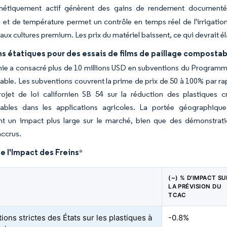
hétiquement actif génèrent des gains de rendement documenté
 et de température permet un contrôle en temps réel de l'irrigation 
aux cultures premium. Les prix du matériel baissent, ce qui devrait éla
ns étatiques pour des essais de films de paillage composta
nie a consacré plus de 10 millions USD en subventions du Programm
ble. Les subventions couvrent la prime de prix de 50 à 100% par ra
rojet de loi californien SB 54 sur la réduction des plastiques c
ables dans les applications agricoles. La portée géographiqu
ent un impact plus large sur le marché, bien que des démonstrat
accrus.
e l'Impact des Freins
*
(~) % D'IMPACT SU
LA PRÉVISION DU
TCAC
tions strictes des États sur les plastiques à
-0.8%