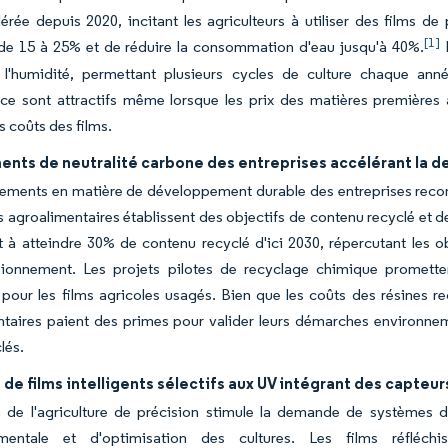
lérée depuis 2020, incitant les agriculteurs à utiliser des films 
[1]
 de 15 à 25% et de réduire la consommation d'eau jusqu'à 40%.
L
t l'humidité, permettant plusieurs cycles de culture chaque ann
ce sont attractifs même lorsque les prix des matières premières
s coûts des films.
nts de neutralité carbone des entreprises accélérant la d
ments en matière de développement durable des entreprises reconf
s agroalimentaires établissent des objectifs de contenu recyclé et 
 à atteindre 30% de contenu recyclé d'ici 2030, répercutant les o
sionnement. Les projets pilotes de recyclage chimique promette
our les films agricoles usagés. Bien que les coûts des résines re
taires paient des primes pour valider leurs démarches environneme
lés.
de films intelligents sélectifs aux UV intégrant des capteur
 de l'agriculture de précision stimule la demande de systèmes de 
mentale et d'optimisation des cultures. Les films réfléchi