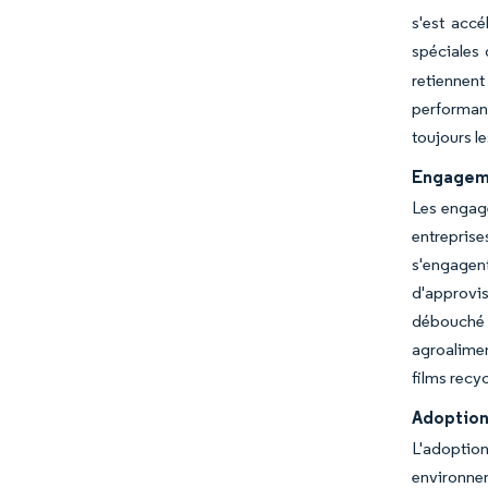
s'est accé
spéciales
retiennen
performan
toujours le
Engageme
Les engage
entreprise
s'engagent
d'approvi
débouché p
agroalimen
films recyc
Adoption 
L'adoption
environne