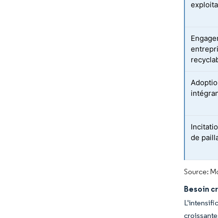
exploita
Engagem
entrepr
recycla
Adoption
intégra
Incitati
de pail
Source: Mo
Besoin cr
L'intensif
croissante