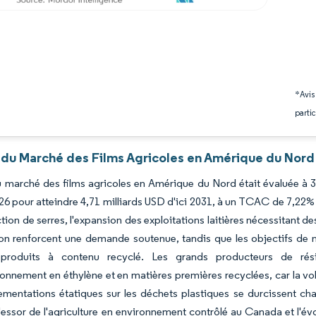
*Avis
partic
 du Marché des Films Agricoles en Amérique du Nord 
du marché des films agricoles en Amérique du Nord était évaluée à 3,
6 pour atteindre 4,71 milliards USD d'ici 2031, à un TCAC de 7,22% 
ction de serres, l'expansion des exploitations laitières nécessitant de
on renforcent une demande soutenue, tandis que les objectifs de n
produits à contenu recyclé. Les grands producteurs de résin
ionnement en éthylène et en matières premières recyclées, car la v
lementations étatiques sur les déchets plastiques se durcissent c
'essor de l'agriculture en environnement contrôlé au Canada et l'év