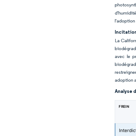
photosynt
d'humidité
l'adoption 
Incitatio
La Califor
biodégrada
avec le p
biodégrad
restreign
adoption 
Analyse d
FREIN
Interdic