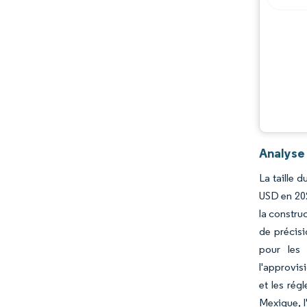
Évolutions de l'industrie
Analyse
La taille 
USD en 202
la constru
de précisi
pour les 
l'approvis
et les rég
Mexique, l