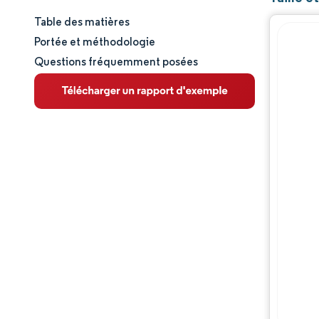
Table des matières
Taille et part de marché
Portée et méthodologie
Questions fréquemment posées
Analyse du marché
Tendances et perspectives
Analyse des segments
Analyse géographique
Paysage réglementaire
Paysage concurrentiel
Acteurs majeurs
Opportunités et perspectives