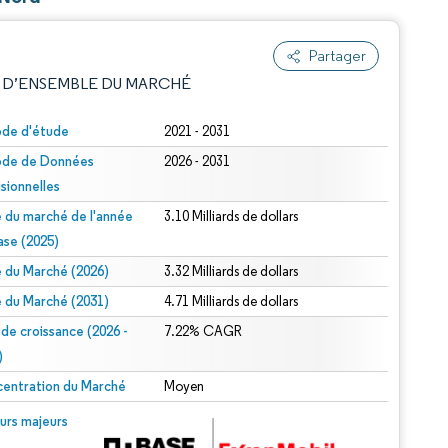
Partager
 D’ENSEMBLE DU MARCHÉ
ode d'étude
2021 - 2031
ode de Données
2026 - 2031
isionnelles
le du marché de l'année
3.10 Milliards de dollars
ase (2025)
le du Marché (2026)
3.32 Milliards de dollars
e attribution sous CC BY 4.0.
le du Marché (2031)
4.71 Milliards de dollars
 de croissance (2026 -
7.22% CAGR
)
entration du Marché
Moyen
© Mordor Intelligence. La réutilisation nécessite une attribution sous CC BY 4.0.
urs majeurs