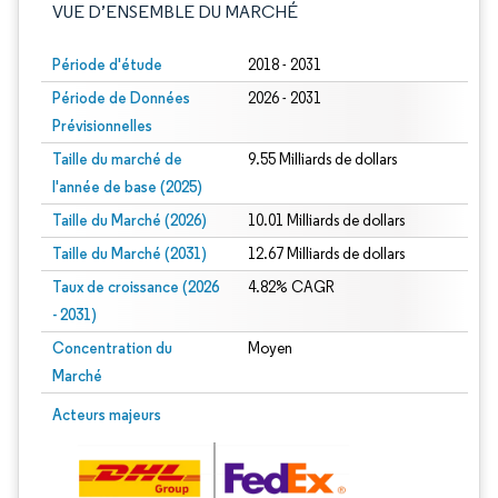
VUE D’ENSEMBLE DU MARCHÉ
Période d'étude
2018 - 2031
Période de Données
2026 - 2031
Prévisionnelles
Taille du marché de
9.55 Milliards de dollars
l'année de base (2025)
Taille du Marché (2026)
10.01 Milliards de dollars
Taille du Marché (2031)
12.67 Milliards de dollars
Taux de croissance (2026
4.82% CAGR
- 2031)
Concentration du
Moyen
Marché
Image © Mordor Intelligence. La réutilisation nécessite une attribution sous CC 
Acteurs majeurs