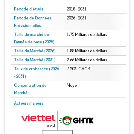
Période d'étude
2018 - 2031
Période de Données
2026 - 2031
Prévisionnelles
Taille du marché de
1.75 Milliards de dollars
l'année de base (2025)
Taille du Marché (2026)
1.88 Milliards de dollars
Taille du Marché (2031)
2.66 Milliards de dollars
Taux de croissance (2026
7.20% CAGR
- 2031)
Concentration du
Moyen
Marché
Image © Mordor Intelligence. La réutilisation nécessite une attribution sous CC 
Acteurs majeurs