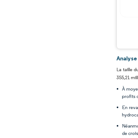
Analyse
La taille 
355,21 mil
À moyen
profits 
En reva
hydrocar
Néanmoi
de croi