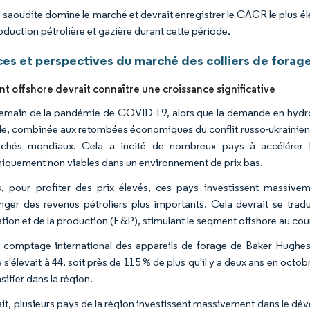
e saoudite domine le marché et devrait enregistrer le CAGR le plus él
oduction pétrolière et gazière durant cette période.
es et perspectives du marché des colliers de forage
t offshore devrait connaître une croissance significative
emain de la pandémie de COVID-19, alors que la demande en hydro
e, combinée aux retombées économiques du conflit russo-ukrainien,
rchés mondiaux. Cela a incité de nombreux pays à accélérer l
quement non viables dans un environnement de prix bas.
, pour profiter des prix élevés, ces pays investissent massive
nger des revenus pétroliers plus importants. Cela devrait se trad
ation et de la production (E&P), stimulant le segment offshore au cou
e comptage international des appareils de forage de Baker Hughes
 s'élevait à 44, soit près de 115 % de plus qu'il y a deux ans en oct
nsifier dans la région.
ait, plusieurs pays de la région investissent massivement dans le d