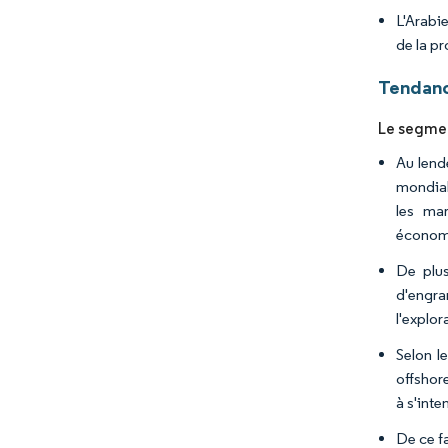
L'Arabi
de la pr
Tendanc
Le segmen
Au lend
mondial
les ma
économi
De plus
d'engra
l'explor
Selon l
offshore
à s'inte
De ce f