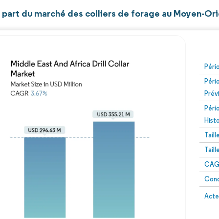
t part du marché des colliers de forage au Moyen-Ori
Péri
Péri
Prév
Péri
Hist
Tail
Tail
CAGR
Conc
Acte