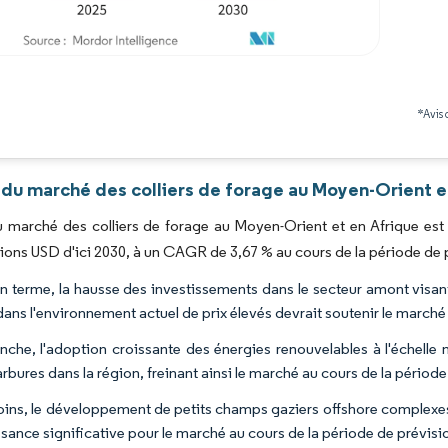
Image © Mordor Intelligence. La réutilisation nécessite une attribution sous CC BY 4.0
*Avis 
 du marché des colliers de forage au Moyen-Orient et
du marché des colliers de forage au Moyen-Orient et en Afrique est
lions USD d'ici 2030, à un CAGR de 3,67 % au cours de la période de 
 terme, la hausse des investissements dans le secteur amont visant
dans l'environnement actuel de prix élevés devrait soutenir le marché
nche, l'adoption croissante des énergies renouvelables à l'échelle
bures dans la région, freinant ainsi le marché au cours de la période
ns, le développement de petits champs gaziers offshore complexe
ssance significative pour le marché au cours de la période de prévisi