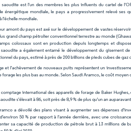
e saoudite est l'un des membres les plus influents du cartel de 
 énergétique mondiale, le pays a progressivement relevé ses quo
à l'échelle mondiale.
eur amont du pays est axé sur le développement de vastes réservoirs 
plus grand champ pétrolier conventionnel terrestre au monde (Ghawar
mps colossaux sont en production depuis longtemps et disposen
e saoudite a également entamé le développement du gisement de 
ionnel du pays, estimé à près de 200 billions de pieds cubes de gaz d
ge et l'achèvement de nouveaux puits représentent un investissement
e forage les plus bas au monde. Selon Saudi Aramco, le coût moyen d
e comptage international des appareils de forage de Baker Hughes,
aoudite s'élevait à 86, soit près de 8,9 % de plus qu'un an auparavan
ramco a dévoilé des plans visant à augmenter ses dépenses d'inv
d'environ 50 % par rapport à l'année dernière, avec une croissanc
nter sa capacité de production de pétrole brut à 13 millions de bar
n 50 % d'ici 2030.