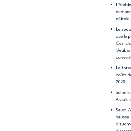
L'Arabi
demande
pétrole 
Le sect
que le 
Ces cha
l'Arabi
convent
Le fora
coûts d
2020.
Selon l
Arabie s
Saudi A
hausse 
d'augme
d'enviro