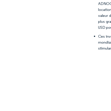
ADNOC O
locatio
valeur 
plus gra
USD pour
Ces inv
mondial
stimulan