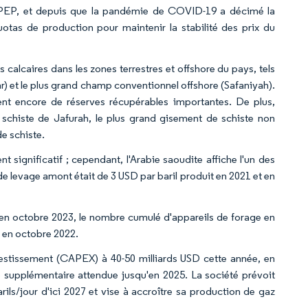
l'OPEP, et depuis que la pandémie de COVID-19 a décimé la
tas de production pour maintenir la stabilité des prix du
calcaires dans les zones terrestres et offshore du pays, tels
) et le plus grand champ conventionnel offshore (Safaniyah).
t encore de réserves récupérables importantes. De plus,
schiste de Jafurah, le plus grand gisement de schiste non
e schiste.
 significatif ; cependant, l'Arabie saoudite affiche l'un des
e levage amont était de 3 USD par baril produit en 2021 et en
 en octobre 2023, le nombre cumulé d'appareils de forage en
t en octobre 2022.
estissement (CAPEX) à 40-50 milliards USD cette année, en
e supplémentaire attendue jusqu'en 2025. La société prévoit
ils/jour d'ici 2027 et vise à accroître sa production de gaz