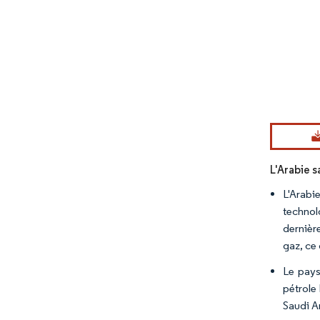
Image © Mord
L'Arabie 
L'Arabi
technol
dernière
gaz, ce 
Le pays
pétrole
Saudi A