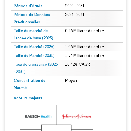
Période d'étude
2020 - 2031
Période de Données
2026 - 2031
Prévisionnelles
Taille du marché de
0.96 Milliards de dollars
l'année de base (2025)
Taille du Marché (2026)
1.06 Milliards de dollars
Taille du Marché (2031)
1.74 Milliards de dollars
Taux de croissance (2026
10.42% CAGR
- 2031)
Concentration du
Moyen
Marché
Image © Mordor Intelligence. La réutilisation nécessite une attribution sous CC 
Acteurs majeurs