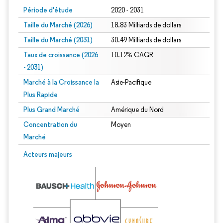
Période d'étude
2020 - 2031
Taille du Marché (2026)
18.83 Milliards de dollars
Taille du Marché (2031)
30.49 Milliards de dollars
Taux de croissance (2026
10.12% CAGR
- 2031)
Marché à la Croissance la
Asie-Pacifique
Plus Rapide
Plus Grand Marché
Amérique du Nord
Concentration du
Moyen
Marché
Image © Mordor Intelligence. La réutilisation nécessite une attribution sous CC 
Acteurs majeurs