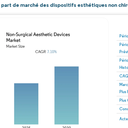
t part de marché des dispositifs esthétiques non chi
Péri
Péri
Prév
Péri
Hist
CAG
Marc
Plus
Plus
Conc
Acte