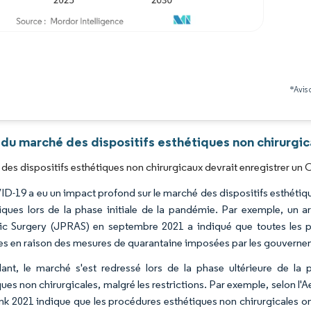
Image © Mordor Intelligence. La réutilisation nécessite une attribution sous CC BY 4.0
*Avis 
du marché des dispositifs esthétiques non chirurgic
des dispositifs esthétiques non chirurgicaux devrait enregistrer un 
D-19 a eu un impact profond sur le marché des dispositifs esthétiq
ques lors de la phase initiale de la pandémie. Par exemple, un art
ic Surgery (JPRAS) en septembre 2021 a indiqué que toutes les pr
es en raison des mesures de quarantaine imposées par les gouverne
nt, le marché s'est redressé lors de la phase ultérieure de l
ues non chirurgicales, malgré les restrictions. Par exemple, selon l'A
k 2021 indique que les procédures esthétiques non chirurgicales on