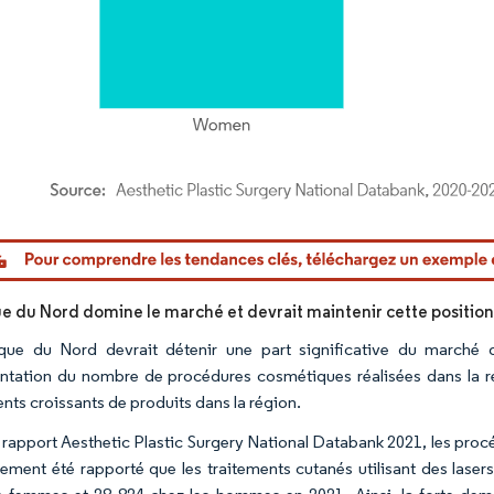
or Intelligence. La réutilisation nécessite une attribution sous CC BY 4.0.
e du Nord domine le marché et devrait maintenir cette position 
que du Nord devrait détenir une part significative du marché d
ntation du nombre de procédures cosmétiques réalisées dans la ré
nts croissants de produits dans la région.
e rapport Aesthetic Plastic Surgery National Databank 2021, les pro
alement été rapporté que les traitements cutanés utilisant des las