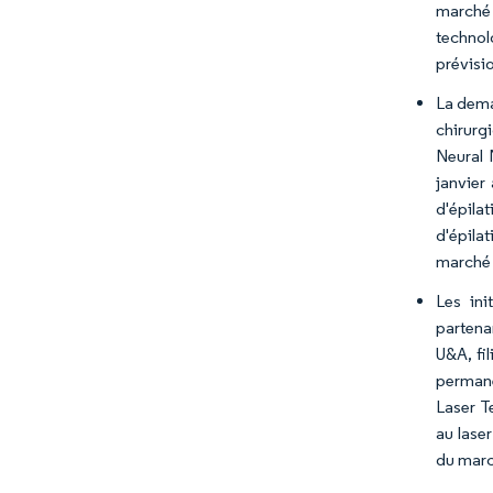
marché 
technol
prévisi
La dema
chirurg
Neural 
janvier
d'épila
d'épilat
marché 
Les ini
partena
U&A, fi
permane
Laser T
au laser
du marc