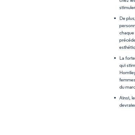
chez le
stimule
De plus
personn
chaque 
précéde
esthéti
La fort
qui sti
Homiley
femmes 
du marc
Ainsi, 
devraie