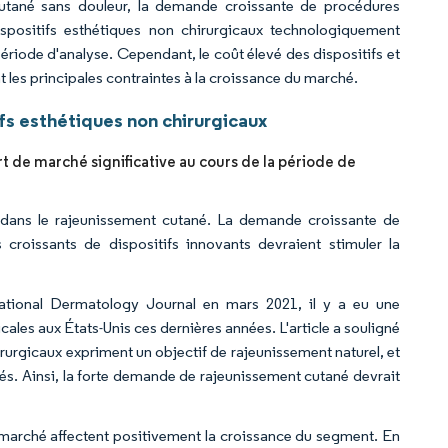
cutané sans douleur, la demande croissante de procédures
ispositifs esthétiques non chirurgicaux technologiquement
ériode d'analyse. Cependant, le coût élevé des dispositifs et
t les principales contraintes à la croissance du marché.
s esthétiques non chirurgicaux
t de marché significative au cours de la période de
l dans le rajeunissement cutané. La demande croissante de
croissants de dispositifs innovants devraient stimuler la
igational Dermatology Journal en mars 2021, il y a eu une
ales aux États-Unis ces dernières années. L'article a souligné
rurgicaux expriment un objectif de rajeunissement naturel, et
tés. Ainsi, la forte demande de rajeunissement cutané devrait
u marché affectent positivement la croissance du segment. En