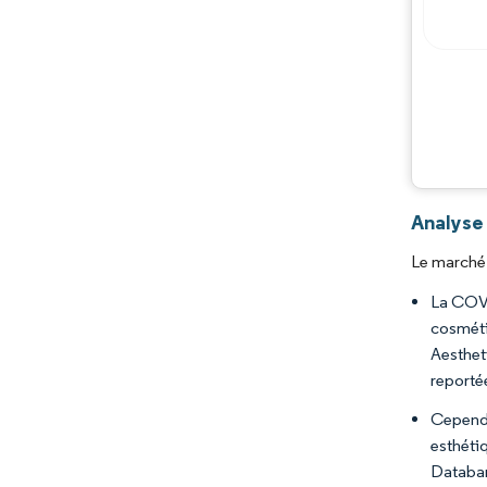
Analyse 
Le marché 
La COVI
cosméti
Aesthet
reporté
Cependa
esthétiq
Databan