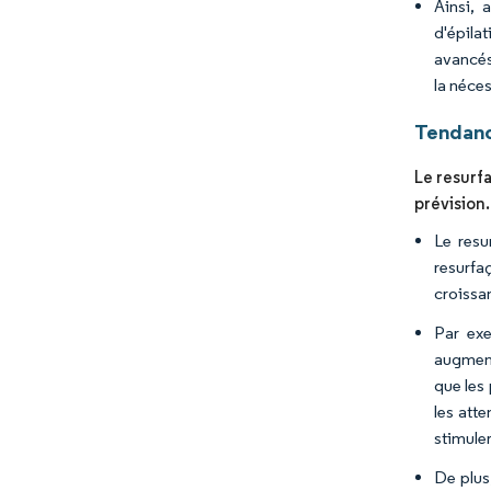
Ainsi, 
d'épila
avancés
la néce
Tendanc
Le resurf
prévision.
Le resu
resurfa
croissa
Par exe
augment
que les
les att
stimule
De plus