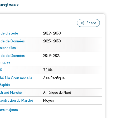
rurgicaux
Share
ode d'étude
2019 - 2030
ode de Données
2025 - 2030
isionnelles
ode de Données
2019 - 2023
oriques
R
7.10%
hé à la Croissance la
Asie-Pacifique
 Rapide
 Grand Marché
Amérique du Nord
entration du Marché
Moyen
urs majeurs