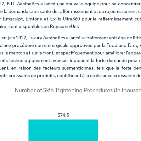
022, BTL Aesthetics a lancé une nouvelle équipe pour se concentre
de la demande croissante de raffermissement et de rajeunissement c
r Emsculpt, Emtone et Exilis Ultra360 pour le raffermissement cutan
ire, sont disponibles au Royaume-Uni.
 en juin 2022, Luxury Aesthetics a lancé le traitement anti-âge de lif
it d'une procédure non chirurgicale approuvée par la Food and Drug 
s le menton et sur le front, et spécifiquement pour améliorer l'appar
uits technologiquement avancés indiquent la forte demande pour de
ent, en raison des facteurs susmentionnés, tels que la forte d
nts croissants de produits, contribuent à la croissance croissante d