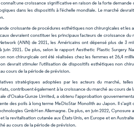
connaît une croissance significative en raison de la forte demande
ogiques dans les dispositifs à l'échelle mondiale. Le marché devrai
on.
nde croissante de procédures esthétiques non chirurgicales et les 
icaux devraient constituer les principaux facteurs de croissance du
Network (ANN) de 2021, les Américains ont dépensé plus de 3 mil
 à juin 2021. De plus, selon le rapport Aesthetic Plastic Surgery 
tion non chirurgicale ont été réalisées chez les femmes et 26,4 mi
ion devrait stimuler l'utilisation de dispositifs esthétiques non chir
au cours de la période de prévision.
tiatives stratégiques adoptées par les acteurs du marché, telle
riats, contribuent également à la croissance du marché au cours de l
liale d'Osaka-Gunze Limited, a obtenu l'approbation gouvernemental
nte des poils à long terme MeDioStar Monolith au Japon. Il s'agit 
echnologies GmbH en Allemagne. De plus, en juin 2022, Cynosure a lan
 et la revitalisation cutanée aux États-Unis, en Europe et en Austral
hé au cours de la période de prévision.