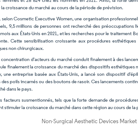
s femmes et 28 824 chez les hommes en 2021. Ainsi, la forte dem
r la croissance du marché au cours de la période de prévision.
, selon Cosmetic Executive Women, une organisation professionnelle
els, 9,5 millions de personnes ont recherché des préoccupations li
mois aux États-Unis en 2021, et les recherches pour le traitement Bo
nte. Cette sensibilisation croissante aux procédures esthétique
ques non chirurgicaux.
e concentration d'acteurs du marché conduit finalement à des lanc
mule finalement la croissance du marché des dispositifs esthétiques n
, une entreprise basée aux États-Unis, a lancé son dispositif d'épi
des poils incarnés ou des boutons de rasoir. Ces lancements continu
hé dans le pays.
les facteurs susmentionnés, tels que la forte demande de procédures
nt stimuler la croissance du marché dans cette région au cours de la 