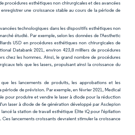
 de procédures esthétiques non chirurgicales et des avancées
t enregistrer une croissance stable au cours de la période de
avancées technologiques dans les dispositifs esthétiques non
 marché étudié. Par exemple, selon les données de l'Aesthetic
liards USD en procédures esthétiques non chirurgicales de
National Databank 2021, environ 423,8 milliers de procédures
lliers chez les hommes. Ainsi, le grand nombre de procédures
urgicaux tels que les lasers, propulsant ainsi la croissance du
s que les lancements de produits, les approbations et les
a période de prévision. Par exemple, en février 2021, Medical
e pour produire et vendre le laser à diode pour la réduction
d'un laser à diode de 6e génération développé par Asclepion
cé la station de travail esthétique Elite iQ pour l'épilation
ie. Ces lancements croissants devraient stimuler la croissance