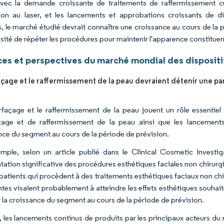
avec la demande croissante de traitements de raffermissement 
tion au laser, et les lancements et approbations croissants de d
, le marché étudié devrait connaître une croissance au cours de la p
ssité de répéter les procédures pour maintenir l'apparence constituen
es et perspectives du marché mondial des dispositif
açage et le raffermissement de la peau devraient détenir une par
rfaçage et le raffermissement de la peau jouent un rôle essentie
çage et de raffermissement de la peau ainsi que les lancements 
nce du segment au cours de la période de prévision.
mple, selon un article publié dans le Clinical Cosmetic Invest
ation significative des procédures esthétiques faciales non chirurgic
 patients qui procèdent à des traitements esthétiques faciaux non chi
entes visaient probablement à atteindre les effets esthétiques souhai
r la croissance du segment au cours de la période de prévision.
, les lancements continus de produits par les principaux acteurs d