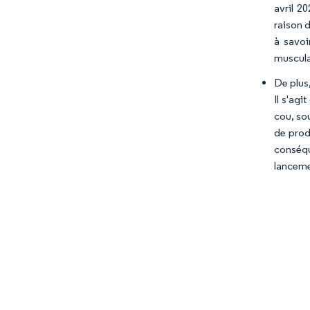
avril 2
raison 
à savoi
muscula
De plus,
Il s'ag
cou, sou
de prod
conséqu
lanceme