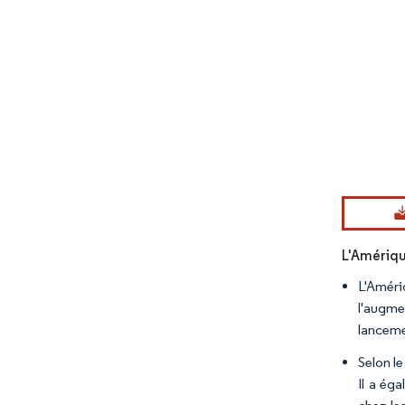
Image © Mord
L'Amériqu
L'Améri
l'augme
lanceme
Selon l
Il a ég